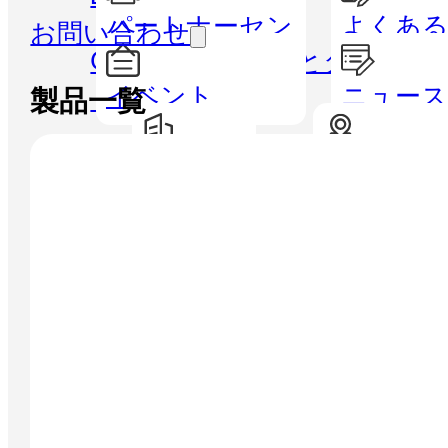
パートナーセン
よくある
お問い合わせ
GISハンドヘルドとタブレッ
ター
イベント
ニュー
ト
製品一覧
精密農業
会社概要
ディーラ
地理空間
水路測
なる
水路学と海洋学
モニタリング
CORS＆正確な位置決め
ソフトウェア