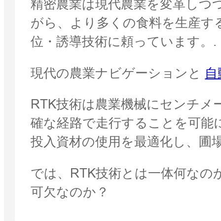
精密農業は現代農業を変革しつ
がら、より多くの食料を生産す
位・誘導技術に頼っています。.
現代の農業ナビゲーションと
自
RTK技術は農業機械にセンチ
確な経路で走行することを可能
投入資材の使用を最適化し、圃
では、RTK技術とは一体何な
可欠なのか？