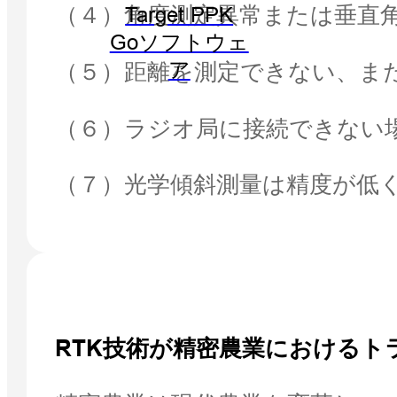
（４）角度測定異常または垂直
Target PPK
Goソフトウェ
（５）距離を測定できない、ま
ア
（６）ラジオ局に接続できない
（７）光学傾斜測量は精度が低く
RTK技術が精密農業における