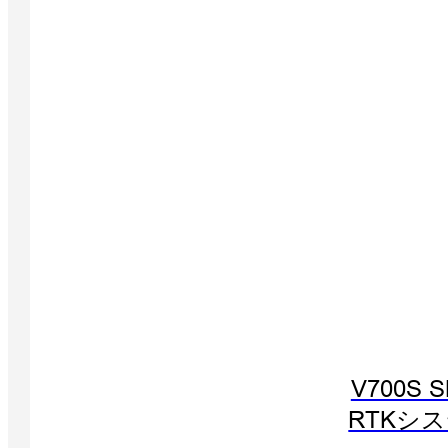
V700S 
RTKシ