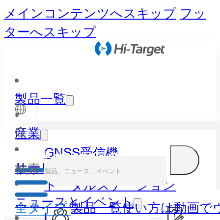
メインコンテンツへスキップ
フッ
ターへスキップ
製品一覧
産業
GNSS受信機
パートナーセンター
サービスとサポート
検索
トータルステーション
ニュースとイベント
全タイプ
製品一覧
使い方は動画で
LiDAR