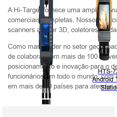
A Hi-Target fornece uma ampla gama
comerciais completas. Nossos princ
scanners a laser 3D, coletores de d
Como marca líder no setor geoespaci
de colaborar com mais de 100 univer
posicionamento e inovação para o d
HTS-7
funcionários em todo o mundo, com um
Android 
em mais de 60 países para atender e
Stati