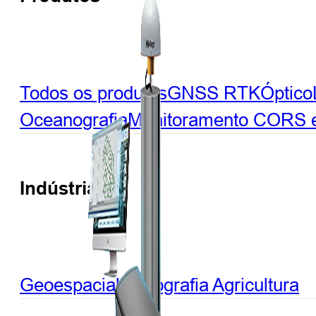
Todos os produtos
GNSS RTK
Óptico
Oceanografia
Monitoramento
CORS e 
Indústrias
Geoespacial
Hidrografia
Agricultura