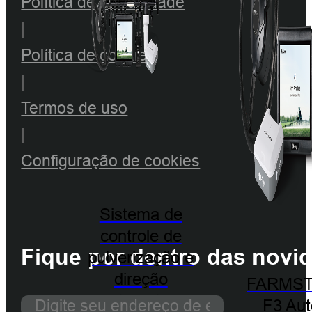
Política de Privacidade
|
Política de cookies
|
Termos de uso
|
Configuração de cookies
Sistema de
controle de
Fique por dentro das novi
pulverização e
direção
FARMST
automática
F3 Aut