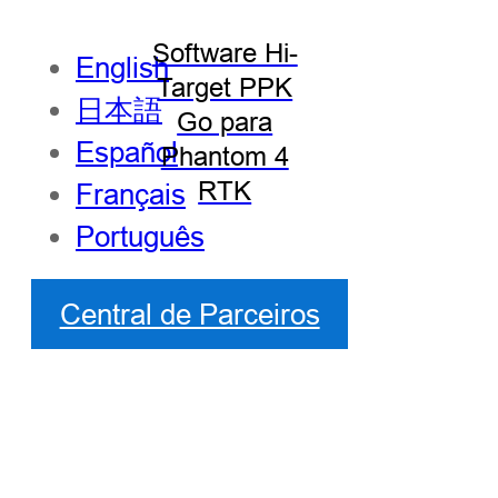
Software Hi-
English
Target PPK
日本語
Go para
Español
Phantom 4
RTK
Français
Português
Central de Parceiros