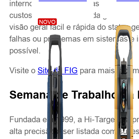
interno e externo e outras tecnolog
custos de mão de obra da gestão di
NOVO
visão geral fácil e rápida do status
falhas ou problemas em sistemas e i
possível.
Visite o
Site da FIG
para mais inform
Semana de Trabalho da 
Fundada em 1999, a Hi-Target é a pr
alta precisão a ser listada com suce