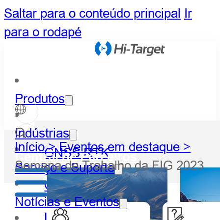
Saltar para o conteúdo principal
Ir
para o rodapé
Produtos
Indústrias
Início >
Eventos em destaque >
GNSS RTK
Central de Parceiros
Semana de Trabalho da FIG 2023
Serviço e Suporte
Óptico
Notícias e Eventos
LiDAR