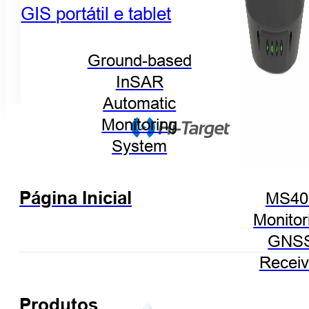
GIS portátil e tablet
Ground-based
InSAR
Automatic
Monitoring
System
Página Inicial
MS40
Monitor
GNS
Receiv
Produtos