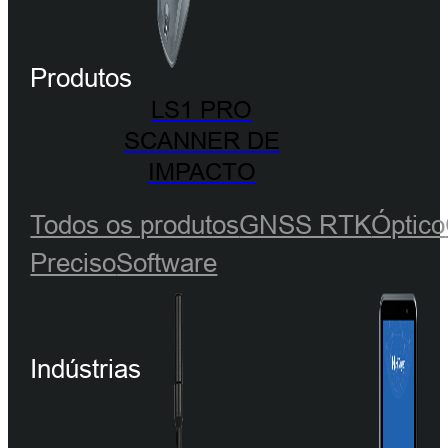
Produtos
LS1 PRO
SCANNER DE
IMPACTO
Todos os produtos
GNSS RTK
Óptico
Preciso
Software
Indústrias