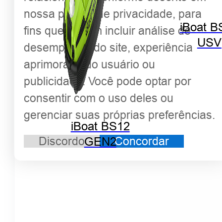
nossa política de privacidade, para
iBoat B
fins que podem incluir análise de
USV
desempenho do site, experiência
aprimorada do usuário ou
publicidade. Você pode optar por
consentir com o uso deles ou
gerenciar suas próprias preferências.
iBoat BS12
Discordo
Concordar
GEN2