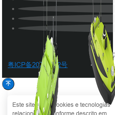
©
粤ICP备20068342号
Este site utiliza cookies e tecnologias
relacionadas, conforme descrito em