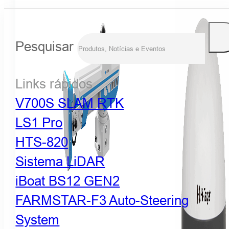
Pesquisar
Links rápidos
V700S SLAM RTK
LS1 Pro
HTS-820
Sistema LiDAR
iBoat BS12 GEN2
FARMSTAR-F3 Auto-Steering
System