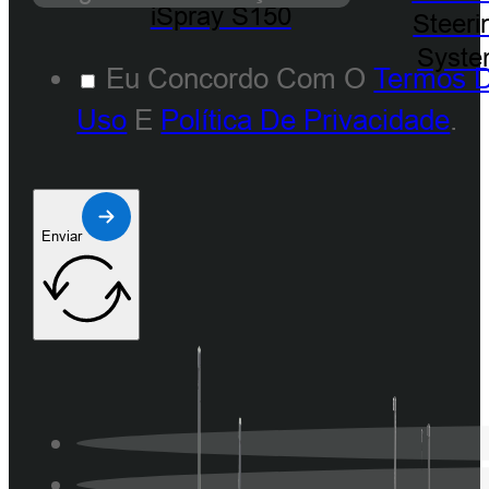
iSpray S150
Steeri
Syst
Eu Concordo Com O
Termos 
Uso
E
Política De Privacidade
.
Enviar