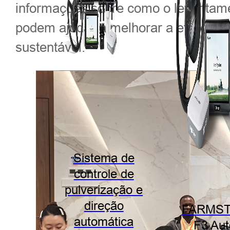
informações sobre como o levantamen
podem ajudar a melhorar a eficiênc
sustentável.
Sistema de
controle de
pulverização e
direção
FARMST
automática
F3 Aut