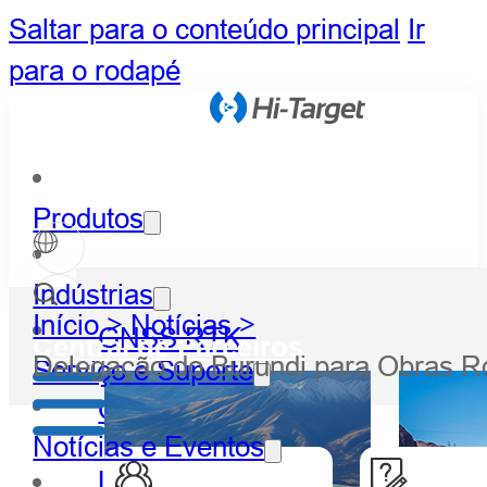
Saltar para o conteúdo principal
Ir
para o rodapé
Produtos
Indústrias
Início >
Notícias >
GNSS RTK
Central de Parceiros
Delegação do Burundi para Obras Rod
Serviço e Suporte
Óptico
Notícias e Eventos
LiDAR