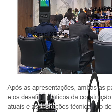
iHand
Handhe
Control
Qpad X9 Pro
Após as apresentações, ambas as par
e os desafios práticos da construção
atuais e as limitações técnicas no 