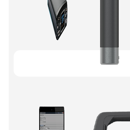
VNet Series
GNSS CORS
System