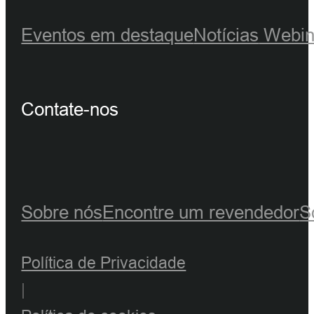
Eventos em destaque
Notícias
Webin
Contate-nos
Sobre nós
Encontre um revendedor
S
Política de Privacidade
|