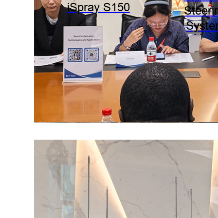
iSpray S150
Steeri
Syst