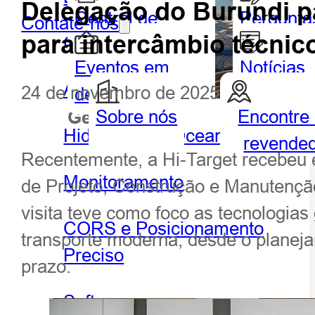
Delegação do Burundi pa
Central de
Pergunta
Contate-nos
para intercâmbio técnic
GIS portátil e tablet
Parceiros
frequent
Eventos em
Notícias
Agricultura de precisão
24 de novembro de 2025
destaque
Sobre nós
Encontre
Geoespacial
Hidrog
Hidrografia e Oceanografia
revende
Recentemente, a Hi-Target recebeu 
Monitoramento
de Projeto, Construção e Manutençã
visita teve como foco as tecnologia
CORS e Posicionamento
transporte moderna, desde o planej
Preciso
prazo.
Software