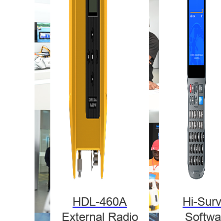
HDL-460A
Hi-Sur
External Radio
Softwa