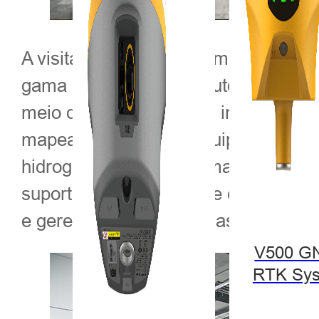
A visita começou com um tour guiad
gama completa de produtos e soluçõe
meio de demonstrações interativas e
mapeamento móvel, equipamentos de
hidrográficas e plataformas de monit
suporte à modelagem de corredores r
e gerenciamento de desastres em ro
V500 G
RTK Sy