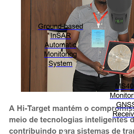
Ground-based
InSAR
Automatic
Monitoring
System
MS40
Monitor
GNS
A Hi-Target mantém o compromisso
Receiv
meio de tecnologias inteligentes 
contribuindo para sistemas de tra