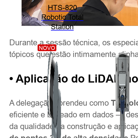
HTS-820
Robotic Total
Station
Durante a sessão técnica, os especi
NOVO
tópicos que estão intimamente alinha
• Aplicação do LiDAR no
A delegação aprendeu como
Tecnol
eficiente e baseado em dados — des
da qualidade da construção e aplic
Po