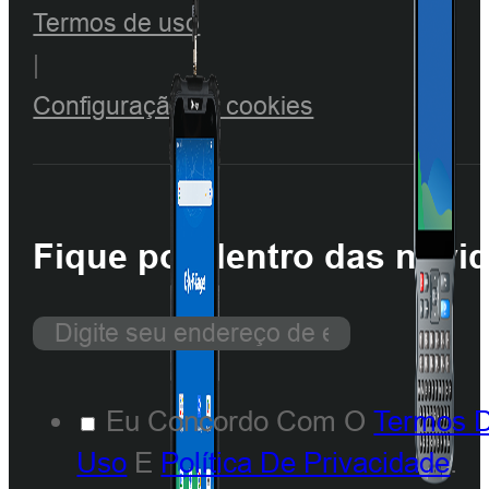
Termos de uso
|
Configuração de cookies
Fique por dentro das novi
Eu Concordo Com O
Termos 
Uso
E
Política De Privacidade
.