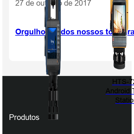
27 de outubro de 2017
Orgulhosos dos nossos topógrafo
HTS-7
Android 
Stati
Produtos