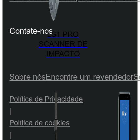
Contate-nos
LS1 PRO
SCANNER DE
IMPACTO
Sobre nós
Encontre um revendedor
S
Política de Privacidade
|
Política de cookies
|