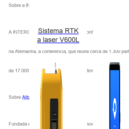
Sobre a INTERGEO
Sistema RTK
A INTERGEO, que consiste em uma conferência e uma feira,
a laser V600L
na Alemanha, a conferência, que reúne cerca de 1.300 parti
de 17.000 visitantes conheceram as últimas inovações de 
Sobre
Alto-alvo
Fundada em 1999,
Alto-alvo
hoje promove com sucesso
R