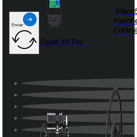
iHand
Handhe
Enviar
Control
Qpad X9 Pro