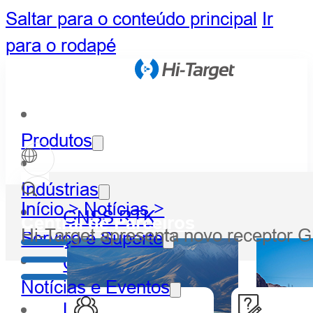
Saltar para o conteúdo principal
Ir
para o rodapé
Produtos
Indústrias
Início >
Notícias >
GNSS RTK
Central de Parceiros
Hi-Target apresenta novo receptor
Serviço e Suporte
Óptico
Notícias e Eventos
LiDAR