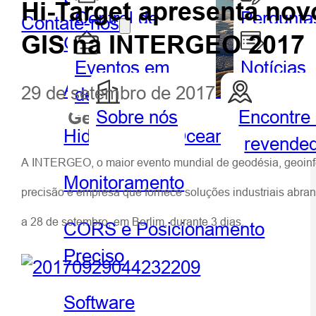
Hi-Target apresenta no
Central de
Pergunta
Contate-nos
GIS na INTERGEO 2017
GIS portátil e tablet
Parceiros
frequent
Eventos em
Notícias
Agricultura de precisão
29 de setembro de 2017
destaque
Sobre nós
Encontre
Geoespacial
Hidrog
Hidrografia e Oceanografia
revende
A INTERGEO, o maior evento mundial de geodésia, geoinfo
Monitoramento
precisão e empresa que fornece soluções industriais abra
a 28 de setembro, em Berlim, durante 3 dias.
CORS e Posicionamento
Preciso
Software