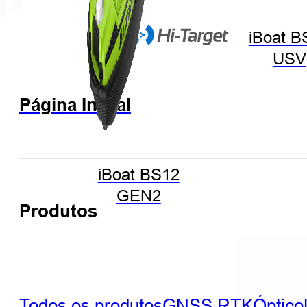
iBoat B
USV
Página Inicial
iBoat BS12
GEN2
Produtos
Todos os produtos
GNSS RTK
Óptico