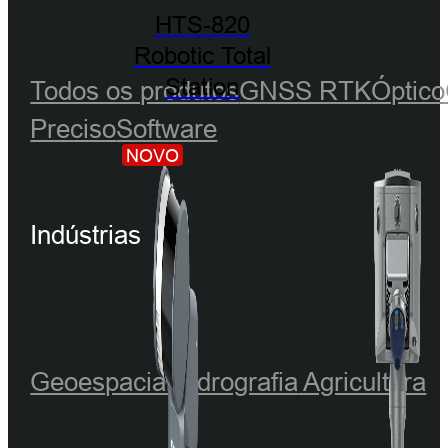
HTS-820
Robotic Total
Station
Todos os produtos
GNSS RTK
Óptico
Preciso
Software
NOVO
Indústrias
Geoespacial
Hidrografia
Agricultura