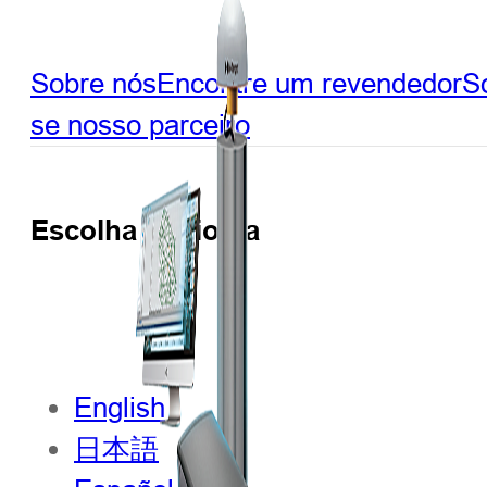
Sobre nós
Encontre um revendedor
So
se nosso parceiro
Escolha o idioma
English
日本語