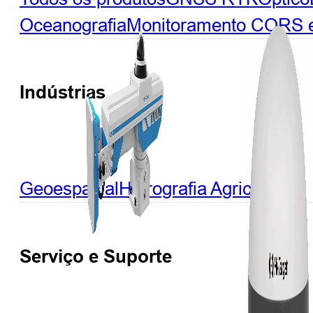
Oceanografia
Monitoramento
CORS e 
Indústrias
Geoespacial
Hidrografia
Agricultura
Serviço e Suporte