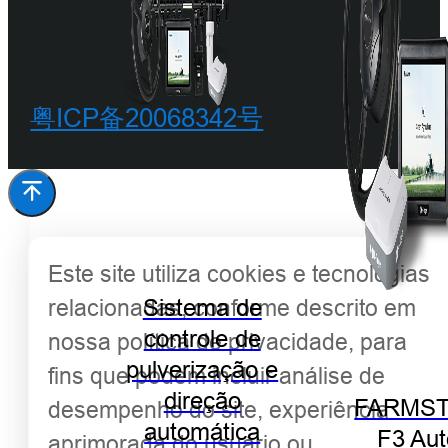
©
粤ICP备20068342号
Este site utiliza cookies e tecnologias
Sistema de
relacionadas, conforme descrito em
controle de
nossa política de privacidade, para
pulverização e
fins que podem incluir análise de
direção
FARMST
desempenho do site, experiência
automática
F3 Aut
aprimorada do usuário ou