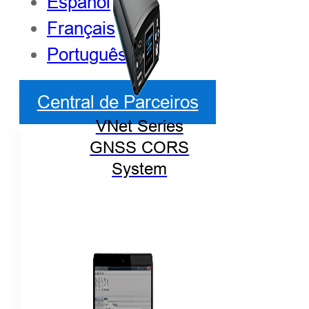
Español
Français
Português
Central de Parceiros
VNet Series
GNSS CORS
System