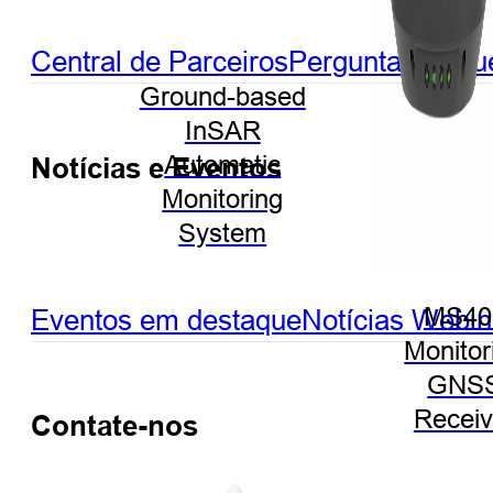
Central de Parceiros
Perguntas frequ
Ground-based
InSAR
Automatic
Notícias e Eventos
Monitoring
System
Eventos em destaque
Notícias
Webin
MS40
Monitor
GNS
Receiv
Contate-nos