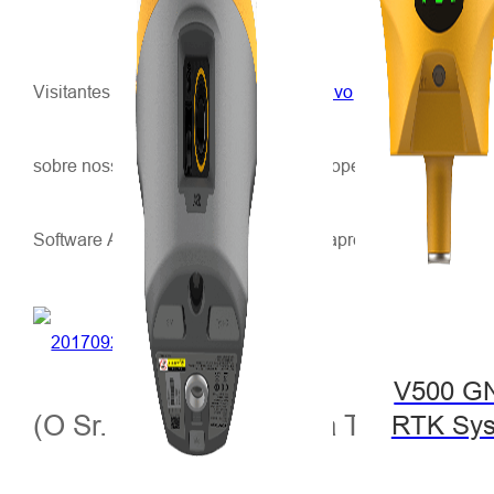
Visitantes que passam por aqui
Alto-alvo
O estande teve a 
sobre nossos produtos e gerenciar as operações dos recur
Software AG foram convidadas como apresentadores convid
V500 G
(O Sr. Werner Probst da TOPO Grap
RTK Sy