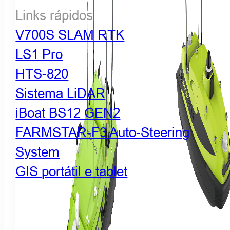
Links rápidos
V700S SLAM RTK
LS1 Pro
HTS-820
Sistema LiDAR
iBoat BS12 GEN2
FARMSTAR-F3 Auto-Steering
System
GIS portátil e tablet