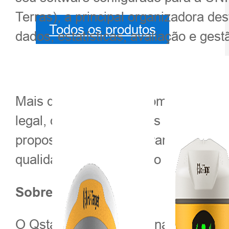
Terras), a principal organizadora de
Todos os produtos
dados, estatísticas, avaliação e gest
Mais de 15 marcas renomadas de GNSS 
legal, o desempenho dos produtos e 
proposta. Após considerar esses fat
qualidade e desempenho superiores
Sobre o Qstar8:
O Qstar8 reúne a funcionalidade esse