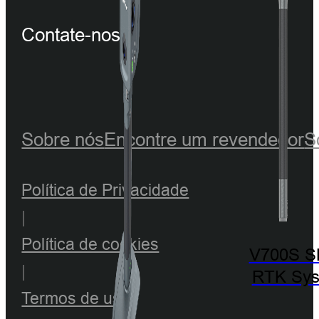
Contate-nos
Sobre nós
Encontre um revendedor
S
Política de Privacidade
|
Política de cookies
V700S 
|
RTK Sy
Termos de uso