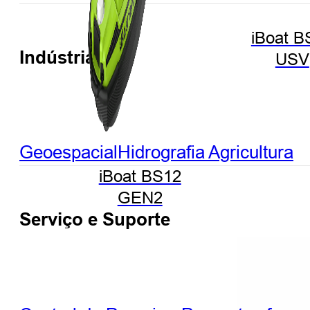
iBoat B
Indústrias
USV
Geoespacial
Hidrografia
Agricultura
iBoat BS12
GEN2
Serviço e Suporte