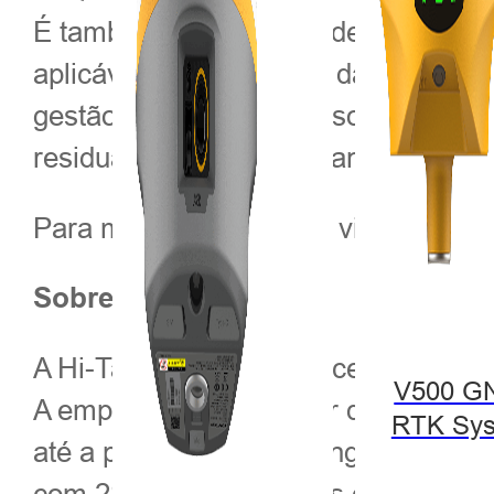
É também o rover RTK de rede de al
aplicável para coleta de dados GIS d
gestão de terras e recursos, silvicu
residuais e assim por diante.
Para mais informações, visite http:/
Sobre a Hi-Target:
A Hi-Target é uma fornecedora profi
V500 G
A empresa atua no setor de alta te
RTK Sy
até a produção, marketing e vendas.
com 28 filiais e 7 centros de serviço