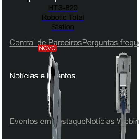
HTS-820
Robotic Total
Station
Central de Parceiros
Perguntas frequ
NOVO
Notícias e Eventos
Eventos em destaque
Notícias
Webin