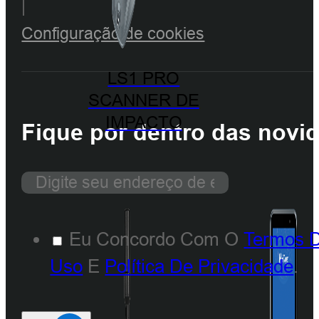
|
Configuração de cookies
LS1 PRO
SCANNER DE
IMPACTO
Fique por dentro das novi
Eu Concordo Com O
Termos 
Uso
E
Política De Privacidade
.