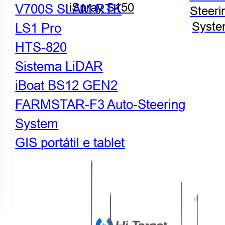
iSpray S150
V700S SLAM RTK
Steeri
Syst
LS1 Pro
HTS-820
Sistema LiDAR
iBoat BS12 GEN2
FARMSTAR-F3 Auto-Steering
System
GIS portátil e tablet