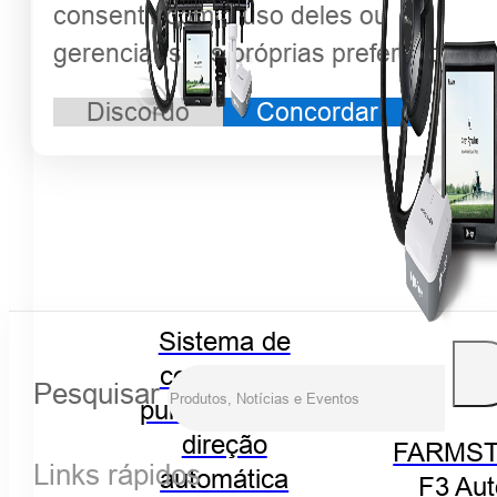
consentir com o uso deles ou
gerenciar suas próprias preferências.
Discordo
Concordar
Sistema de
controle de
Pesquisar
pulverização e
direção
FARMST
Links rápidos
automática
F3 Aut