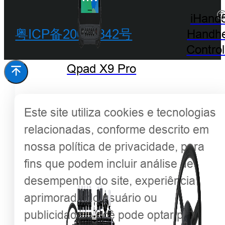
©
iHand
粤ICP备20068342号
Handhe
Control
Qpad X9 Pro
Este site utiliza cookies e tecnologias
relacionadas, conforme descrito em
nossa política de privacidade, para
fins que podem incluir análise de
desempenho do site, experiência
aprimorada do usuário ou
publicidade. Você pode optar por