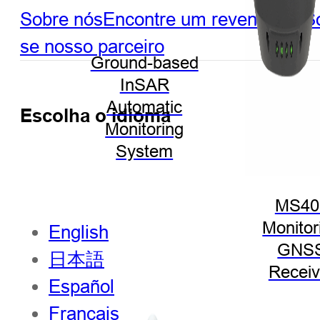
Sobre nós
Encontre um revendedor
So
se nosso parceiro
Ground-based
InSAR
Automatic
Escolha o idioma
Monitoring
System
MS40
Monitor
English
GNS
日本語
Receiv
Español
Français