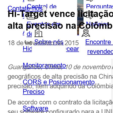
Central de
Pergunta
Contate-nos
Hi-Target vence licitaç
GIS portátil e tablet
Parceiros
frequent
alta precisão na Colômbi
Eventos em
Notícias
Agricultura de precisão
destaque
Sobre nós
Encontre
Geoespacial
Hidrog
18 de novembro de 2015
Hidrografia e Oceanografia
revende
Monitoramento
Guangzhou, China, 10 de novembro
geográficos de alta precisão na Chi
CORS e Posicionamento
precisão, item adquirido da Colômbi
Preciso
De acordo com o contrato da licitaç
Software
seu software configurado para a 