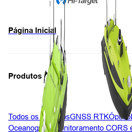
Página Inicial
Produtos
Todos os produtos
GNSS RTK
Óptico
Oceanografia
Monitoramento
CORS e 