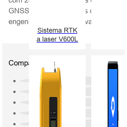
GNSS, séries de sondas digitais, si
engenharia marítima, levantamentos
Sistema RTK
a laser V600L
Compartilhar: