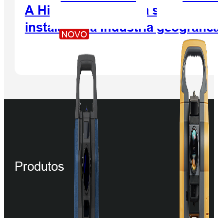
A Hi-Target aprimora sua inovaç
instalada na indústria geográfic
NOVO
Produtos