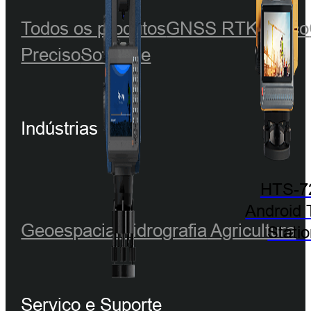
Todos os produtos
GNSS RTK
Óptico
Preciso
Software
Indústrias
HTS-7
Android 
Geoespacial
Hidrografia
Agricultura
Stati
Serviço e Suporte