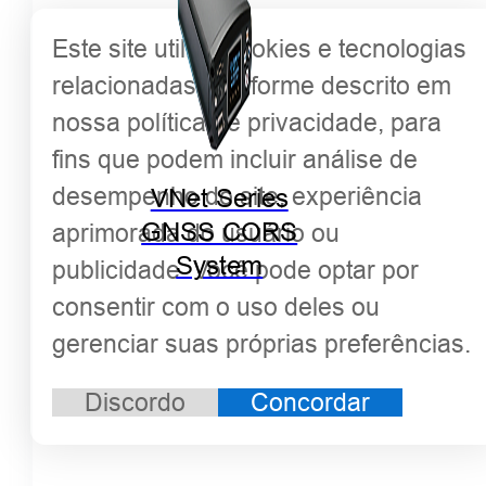
Este site utiliza cookies e tecnologias
relacionadas, conforme descrito em
nossa política de privacidade, para
fins que podem incluir análise de
desempenho do site, experiência
VNet Series
GNSS CORS
aprimorada do usuário ou
System
publicidade. Você pode optar por
consentir com o uso deles ou
gerenciar suas próprias preferências.
Discordo
Concordar