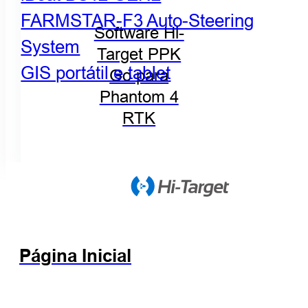
FARMSTAR-F3 Auto-Steering
Software Hi-
System
Target PPK
GIS portátil e tablet
Go para
Phantom 4
RTK
Página Inicial