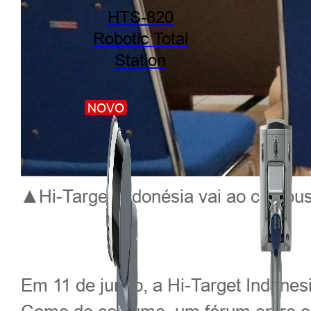
HTS-820
Robotic Total
Station
NOVO
▲Hi-Target Indonésia vai ao campus:
Em 11 de junho, a Hi-Target Indones