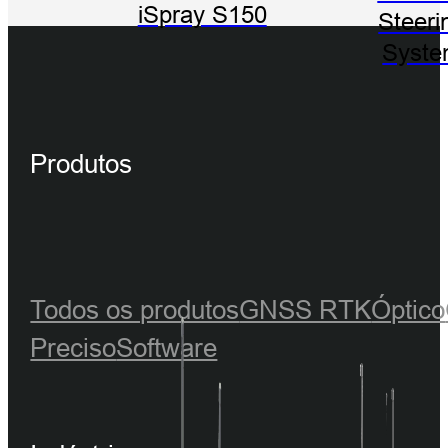
iSpray S150
Steeri
Syst
Produtos
Todos os produtos
GNSS RTK
Óptico
Preciso
Software