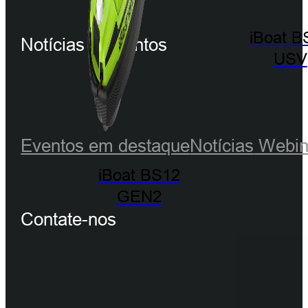
iBoat B
Notícias e Eventos
USV
Eventos em destaque
Notícias
Webin
iBoat BS12
GEN2
Contate-nos