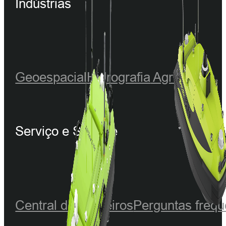
Indústrias
Geoespacial
Hidrografia
Agricultura
Serviço e Suporte
Central de Parceiros
Perguntas frequ