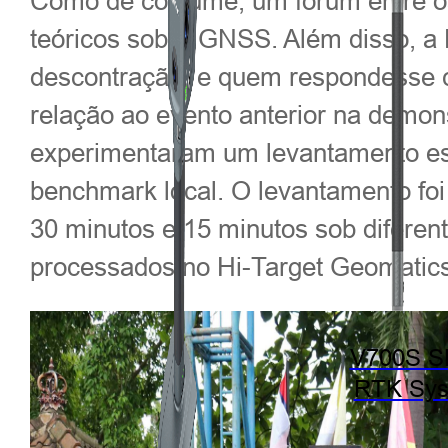
Como de costume, um fórum entre os 
teóricos sobre GNSS. Além disso, a 
descontração, e quem respondesse 
relação ao evento anterior na demon
experimentaram um levantamento est
benchmark local. O levantamento foi
30 minutos e 15 minutos sob difere
processados no Hi-Target Geomatics
V700S 
RTK Sy