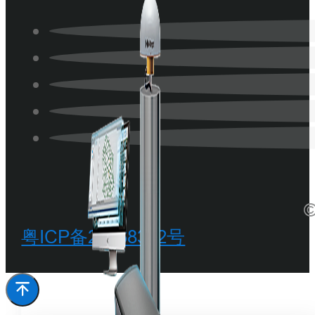
©
粤ICP备20068342号