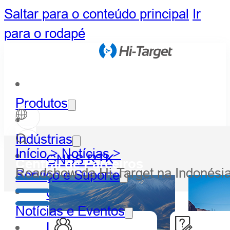
Saltar para o conteúdo principal
Ir
para o rodapé
Produtos
Indústrias
Início >
Notícias >
GNSS RTK
Central de Parceiros
Roadshow da Hi-Target na Indonési
Serviço e Suporte
Óptico
Notícias e Eventos
LiDAR