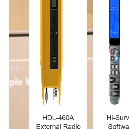
HDL-460A
Hi-Sur
External Radio
Softwa