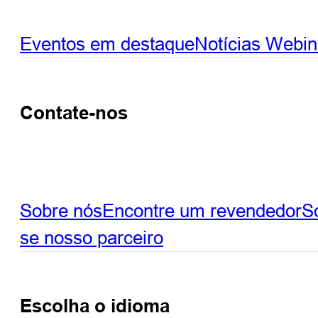
Eventos em destaque
Notícias
Webin
Contate-nos
Sobre nós
Encontre um revendedor
So
se nosso parceiro
Escolha o idioma