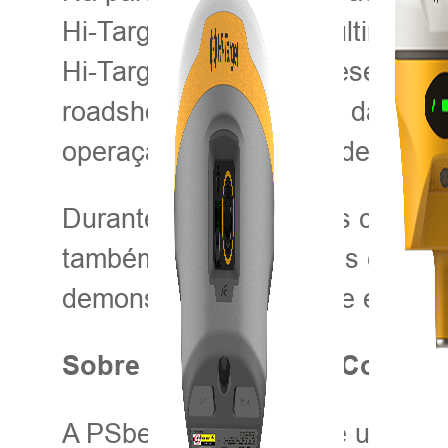
Hi-Target ao longo do último a
Hi-Target, também apresentaram
roadshow. Os produtos da série
operação e funções poderosas.
Durante o roadshow, os cliente
também adquiriram mais conhec
demonstraram interesse em apr
Sobre PSbedi SecureCom
A PSbedi SecureCom é uma subsi