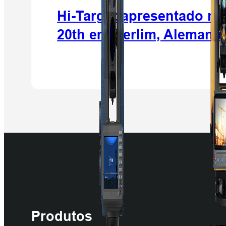
Hi-Target apresentado 
20th em Berlim, Alemanh
Produtos