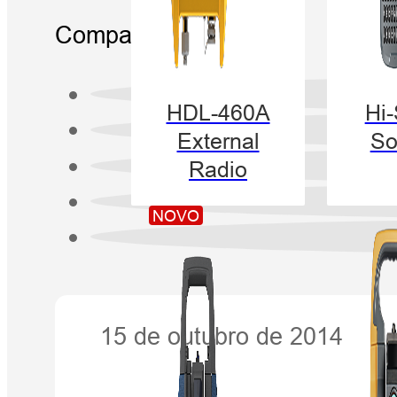
Compartilhar:
HDL-460A
Hi
External
So
Radio
NOVO
15 de outubro de 2014