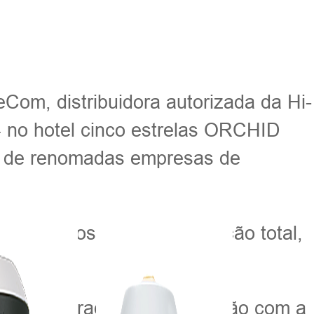
om, distribuidora autorizada da Hi-
4 no hotel cinco estrelas ORCHID
s de renomadas empresas de
s ópticos, incluindo estação total,
u sua agradável colaboração com a