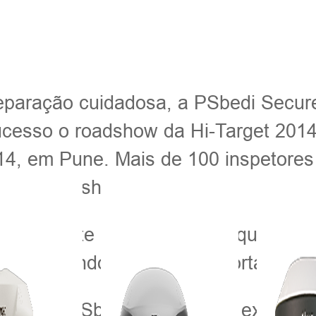
paração cuidadosa, a PSbedi SecureC
sucesso o roadshow da Hi-Target 201
14, em Pune. Mais de 100 inspetore
m ao roadshow.
tados neste roadshow são equipamento
GPS, incluindo RTK e GPS portátil.
quipe da PSbedi SecureCom expresso