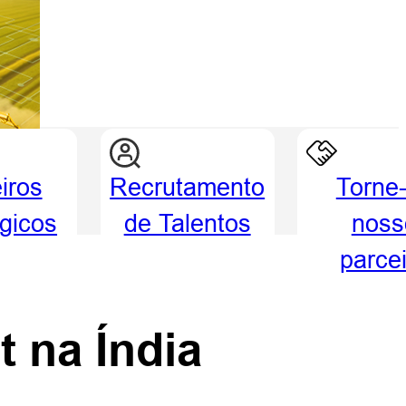
iros
Recrutamento
Torne
égicos
de Talentos
noss
parce
 na Índia