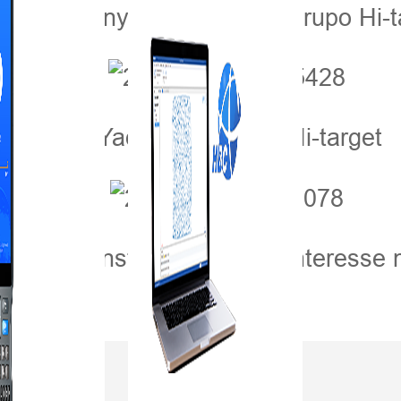
Wang Wanyue, vendas do grupo Hi-t
Li Yading, do grupo Hi-target
ntes demonstraram grande interesse 