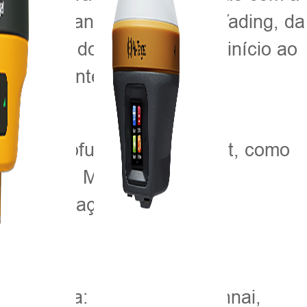
 futuro. Wang Wanyue e Li Yading, da
nstração dos produtos deu início ao
m os clientes com sua fácil
 mais profundo da Hi-Target, como
empresa. Muitos clientes
 a cooperação.
s na Índia: Nova Déli, Chennai,