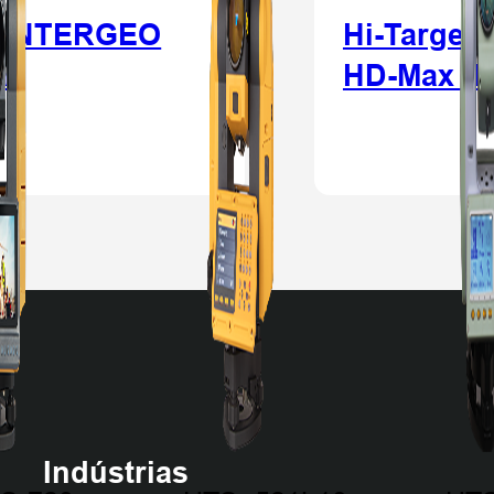
na INTERGEO
Hi-Target
a
HD-Max de
Indústrias