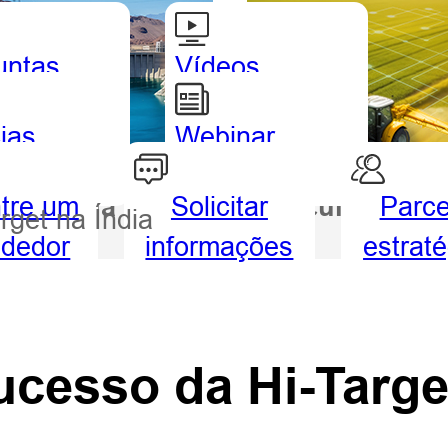
untas
Vídeos
uentes
tutoriais
ias
Webinar
tre um
Solicitar
Parce
drografia
Agricultura
get na Índia
ndedor
informações
estrat
a
cesso da Hi-Target