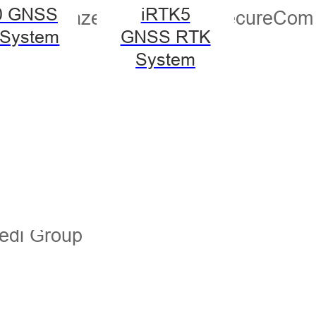
0 GNSS
iRTK5
 técnicos fazem da PSbed SecureCom
System
GNSS RTK
System
edi
Bedi Group