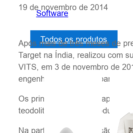
19 de novembro de 2014
Software
Todos os produtos
Após mais de três meses de pre
Target na Índia, realizou com 
VITS, em 3 de novembro de 20
engenharia locais comparecera
Os principais produtos apresen
teodolito e níveis, e produtos 
Na parte da apresentação, a e