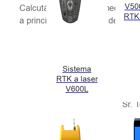
V50
Calcutá, Mumbai e Ahmedabad. 
RTK
a principal fornecedora de instr
Sistema
RTK a laser
V600L
Sr. 