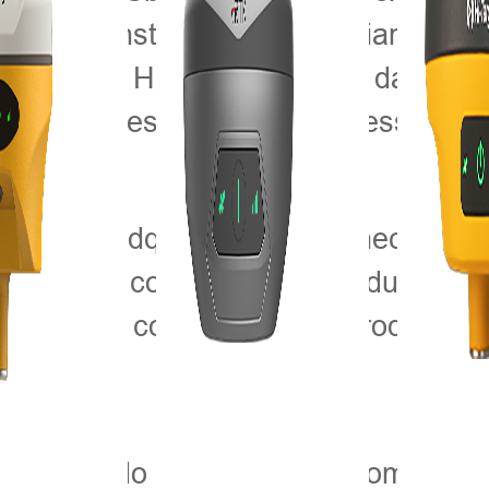
no e demonstrou grande confiança no
 o grupo Hi-Target. A parte da demo
 GNSS e estação total impressionara
s não só adquiriram um conhecimento
imento e confiança nos produtos da 
ofundar o contato com os produtos e
diária do Grupo PSbedi com 5 filiai