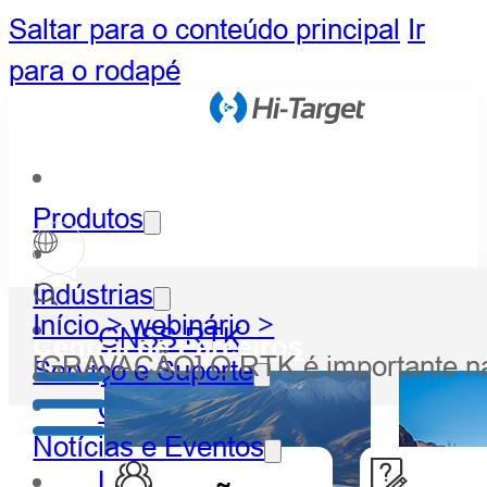
Saltar para o conteúdo principal
Ir
para o rodapé
Produtos
Indústrias
Início >
webinário >
GNSS RTK
Central de Parceiros
[GRAVAÇÃO] O RTK é importante na
Serviço e Suporte
Óptico
Notícias e Eventos
LiDAR