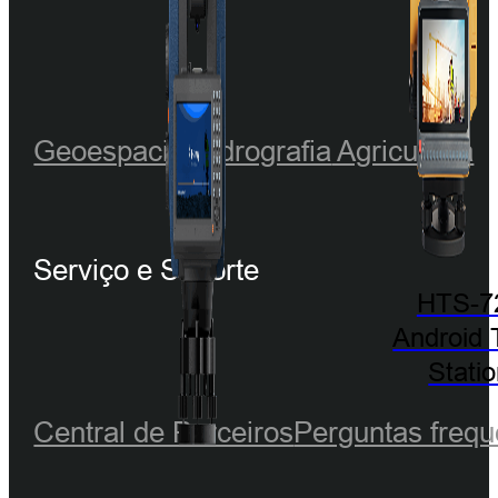
Geoespacial
Hidrografia
Agricultura
Serviço e Suporte
HTS-7
Android 
Stati
Central de Parceiros
Perguntas frequ