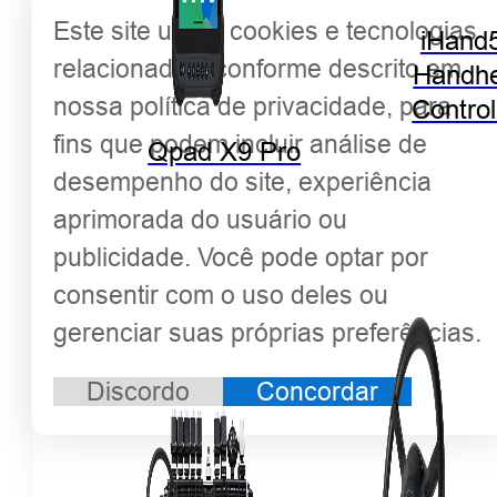
Este site utiliza cookies e tecnologias
iHand
relacionadas, conforme descrito em
Handhe
nossa política de privacidade, para
Control
fins que podem incluir análise de
Qpad X9 Pro
desempenho do site, experiência
aprimorada do usuário ou
publicidade. Você pode optar por
consentir com o uso deles ou
gerenciar suas próprias preferências.
Discordo
Concordar