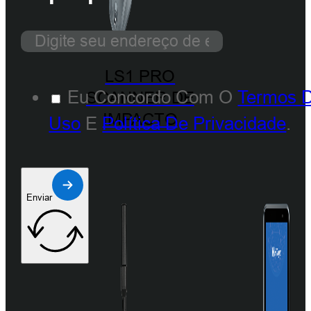
LS1 PRO
Eu Concordo Com O
Termos 
SCANNER DE
IMPACTO
Uso
E
Política De Privacidade
.
Enviar