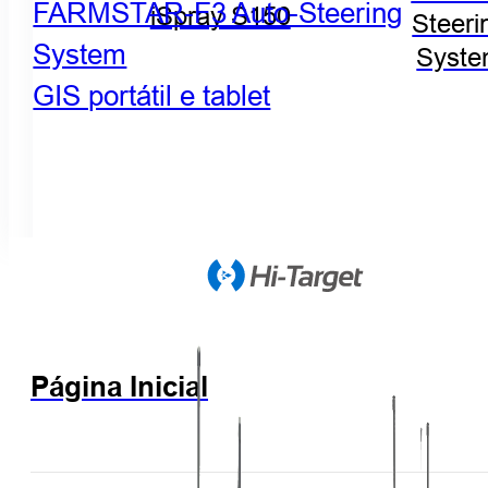
FARMSTAR-F3 Auto-Steering
iSpray S150
Steeri
System
Syst
GIS portátil e tablet
Página Inicial