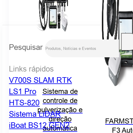
Pesquisar
Links rápidos
V700S SLAM RTK
LS1 Pro
Sistema de
controle de
HTS-820
pulverização e
Sistema LiDAR
direção
FARMST
iBoat BS12 GEN2
automática
F3 Aut