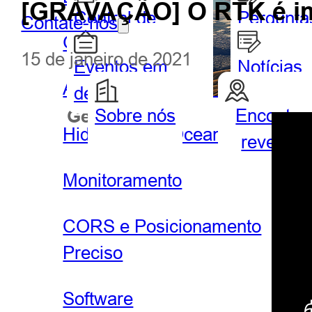
[GRAVAÇÃO] O RTK é im
Central de
Pergunta
Contate-nos
GIS portátil e tablet
Parceiros
frequent
15 de janeiro de 2021
Eventos em
Notícias
Agricultura de precisão
destaque
Sobre nós
Encontre
Geoespacial
Hidrog
Hidrografia e Oceanografia
revende
Monitoramento
CORS e Posicionamento
Preciso
Software