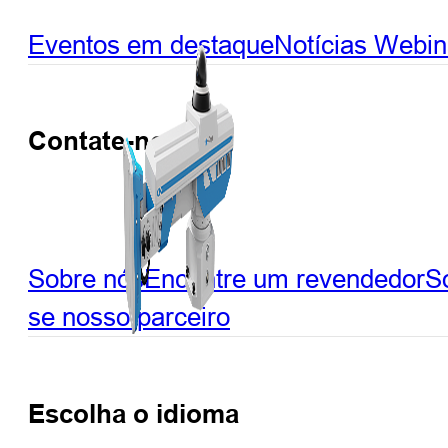
Eventos em destaque
Notícias
Webin
Contate-nos
Sobre nós
Encontre um revendedor
So
se nosso parceiro
Escolha o idioma