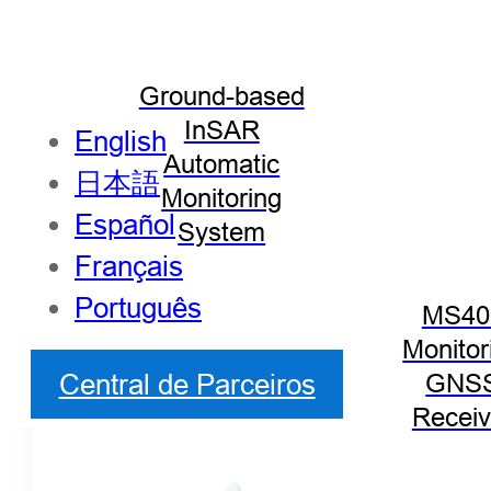
Ground-based
InSAR
English
Automatic
日本語
Monitoring
Español
System
Français
Português
MS40
Monitor
Central de Parceiros
GNS
Receiv