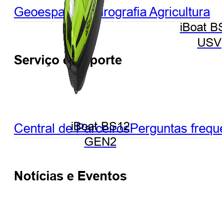
Geoespacial
Hidrografia
Agricultura
iBoat B
USV
Serviço e Suporte
iBoat BS12
Central de Parceiros
Perguntas frequ
GEN2
Notícias e Eventos