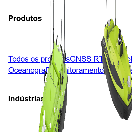
Produtos
Todos os produtos
GNSS RTK
Óptico
Oceanografia
Monitoramento
CORS e 
Indústrias