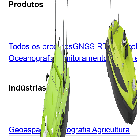
Produtos
Todos os produtos
GNSS RTK
Óptico
Oceanografia
Monitoramento
CORS e 
Indústrias
Geoespacial
Hidrografia
Agricultura