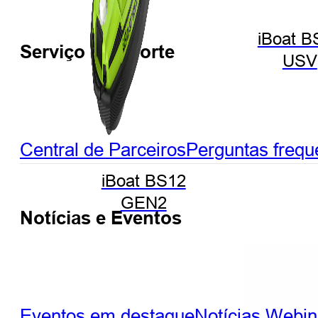
iBoat B
Serviço e Suporte
USV
Central de Parceiros
Perguntas frequ
iBoat BS12
GEN2
Notícias e Eventos
Eventos em destaque
Notícias
Webin