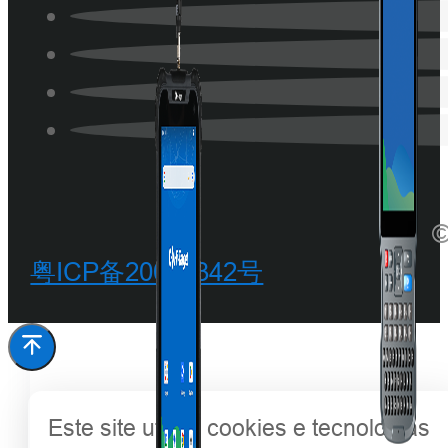
©
粤ICP备20068342号
Este site utiliza cookies e tecnologias