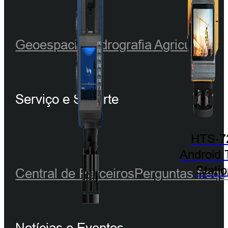
Geoespacial
Hidrografia
Agricultura
Serviço e Suporte
HTS-7
Android 
Stati
Central de Parceiros
Perguntas frequ
Notícias e Eventos