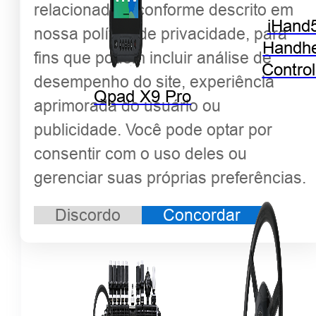
relacionadas, conforme descrito em
iHand
nossa política de privacidade, para
Handhe
fins que podem incluir análise de
Control
desempenho do site, experiência
Qpad X9 Pro
aprimorada do usuário ou
publicidade. Você pode optar por
consentir com o uso deles ou
gerenciar suas próprias preferências.
Discordo
Concordar