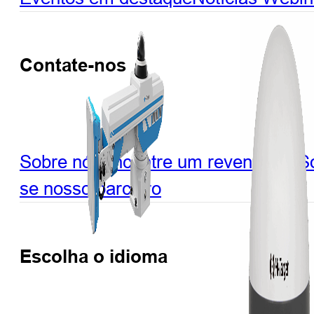
Contate-nos
Sobre nós
Encontre um revendedor
So
se nosso parceiro
Escolha o idioma