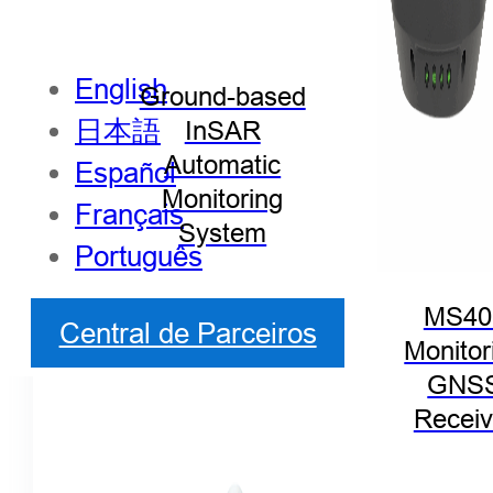
English
Ground-based
日本語
InSAR
Automatic
Español
Monitoring
Français
System
Português
MS40
Central de Parceiros
Monitor
GNS
Receiv