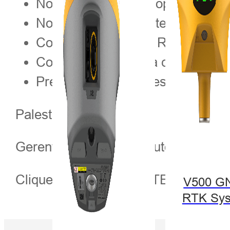
Novas interfaces de operação de
Novo e poderoso sistema de gere
Como a medição de RA funciona 
Controle de voz para configuraçã
Prévia: módulo de desenho CAD
Palestrante: Lance Lan
Gerente Sênior de Produtos da Hi-Tar
Clique
para OBTER UM ORÇA
[AQUI]
V500 G
RTK Sy