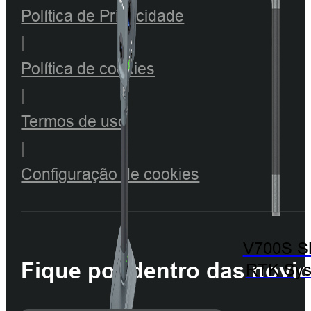
Política de Privacidade
|
Política de cookies
|
Termos de uso
|
Configuração de cookies
V700S 
Fique por dentro das novi
RTK Sy