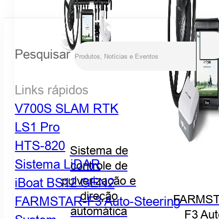
Pesquisar
Links rápidos
V700S SLAM RTK
LS1 Pro
HTS-820
Sistema de
Sistema LiDAR
controle de
pulverização e
iBoat BS12 GEN2
direção
FARMST
FARMSTAR-F3 Auto-Steering
automática
F3 Aut