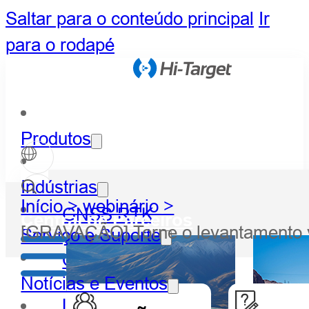
Saltar para o conteúdo principal
Ir
para o rodapé
Produtos
Indústrias
Início >
webinário >
GNSS RTK
Central de Parceiros
[GRAVAÇÃO] Torne o levantamento v
Serviço e Suporte
Óptico
Notícias e Eventos
LiDAR