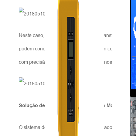
Neste caso, o levantamento de seção transversal é fáci
podem concluir o trabalho no prazo, sem comprometer
com precisão de 20 cm e 5 canais por onde as tubula
Solução de Sistemas de Mapeamento Móvel em Le
O sistema de mapeamento móvel integrado HiScan é fác