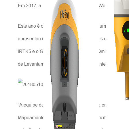
Em 2017, a Hi-Target participou da FIG Working Week 
Este ano é o ano do Congresso da FIG, um grande even
apresentou uma ampla gama de produtos e soluções c
iRTK5 e o GIS portátil de alta precisão Qmini A5/7,
de Levantamento e o Papel dos Fabricantes.
“A equipe da Hi-Target se sente honrada em ser convi
Mapeamento Móvel são projetadas especificamente para