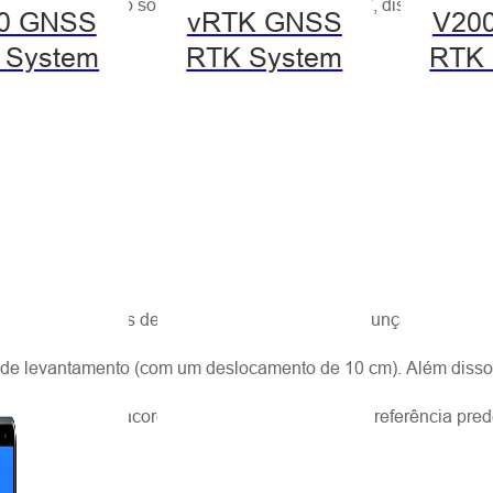
lente relatório sobre o papel dos fabricantes”, disse o geren
0 GNSS
vRTK GNSS
V20
 System
RTK System
RTK 
:
e operar por mais de 8 horas continuamente. A função de pilot
xa de levantamento (com um deslocamento de 10 cm). Além diss
balho seguinte, de acordo com os vários pontos de referência p
margem.