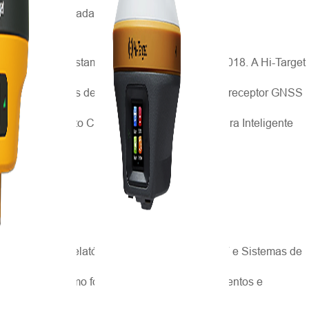
mais aprofundada com institutos de alto nível.
e ocorreu em Istambul de 6 a 11 de maio de 2018. A Hi-Target
do congresso. Os destaques incluem o sistema receptor GNSS
ara Levantamento Cadastral e USV, Uma Maneira Inteligente
 soluções nos relatórios, as aplicações de USV e Sistemas de
 cadastrais. Como fornecedor líder de equipamentos e