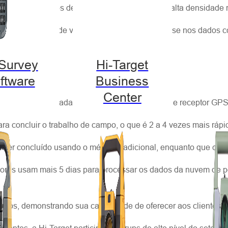
 densidade e dados de imagens panorâmicas de alta densidade
 e produz dados de visualização de ruas com base nos dados c
-Survey
Hi-Target
ftware
Business
Center
exa de ser realizada com o uso de estação total e receptor G
ra concluir o trabalho de campo, o que é 2 a 4 vezes mais rá
a ser concluído usando o método tradicional, enquanto que c
res usam mais 5 dias para processar os dados da nuvem de pon
dutos, demonstrando sua capacidade de oferecer aos clientes s
antes, a Hi-Target participa de fóruns de alto nível do setor 