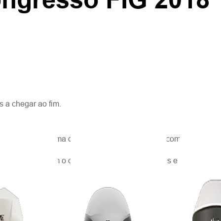
s a chegar ao fim.
range toda a gama de campos profissionais da comunidade glob
volvimento, com o objetivo de promover práticas e padrões prof