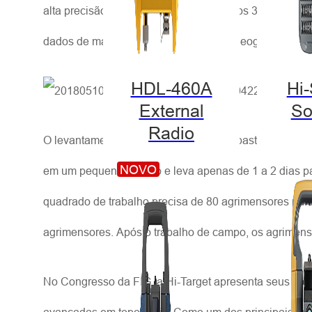
alta precisão, dados de nuvens de pontos 3D de alta
dados de mapas vetoriais, gera dados geográficos 3D
HDL-460A
Hi
External
So
Radio
O levantamento cadastral é uma tarefa bastante compl
NOVO
em um pequeno veículo e leva apenas de 1 a 2 dias pa
quadrado de trabalho precisa de 80 agrimensores par
agrimensores. Após o trabalho de campo, os agrimenso
No Congresso da FIG, a Hi-Target apresenta seus pro
avançadas em topografia. Como um dos principais fabric