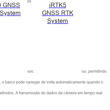
te de produtos Lee.
0 GNSS
iRTK5
System
GNSS RTK
System
o automático proporciona um levantamento preciso, permitindo
o, o barco pode navegar de volta automaticamente quando o
redefinidos. A transmissão de dados da câmera em tempo real