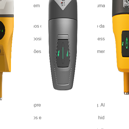
2017, realizada em Helsinque, Finlândia, para uma cooperação 
to de quatro anos que marca o fim do mandato da liderança. El
ompletas em exposição e 3 apresentações na sessão técnica 
 além de apresentações sobre o Sistema de Mapeamento Móvel p
dada para fazer apresentações no Great Meeting. Além de duas
 criar processos eficientes em levantamentos hidrográficos e