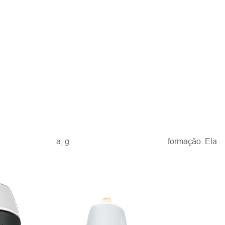
al de topografia, geomática, geodésia e geoinformação. Ela
issionais.