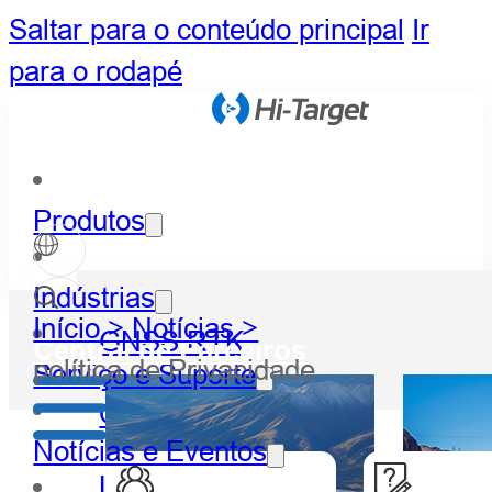
Saltar para o conteúdo principal
Ir
para o rodapé
Produtos
Indústrias
Início >
Notícias >
GNSS RTK
Central de Parceiros
política de Privacidade
Serviço e Suporte
Óptico
Notícias e Eventos
LiDAR