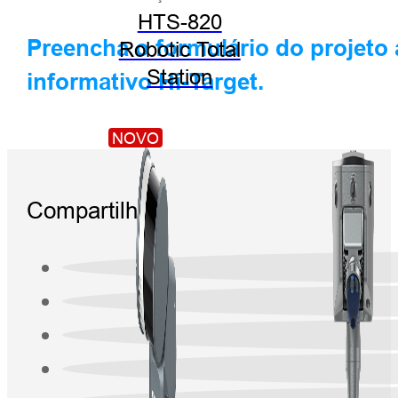
HTS-820
Preencha o formulário do projeto
Robotic Total
Station
informativo Hi-Target.
NOVO
Compartilhar: