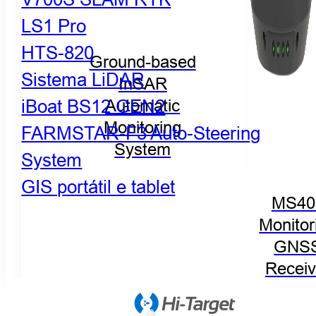
LS1 Pro
HTS-820
Ground-based
Sistema LiDAR
InSAR
iBoat BS12 GEN2
Automatic
Monitoring
FARMSTAR-F3 Auto-Steering
System
System
GIS portátil e tablet
MS40
Monitor
GNS
Receiv