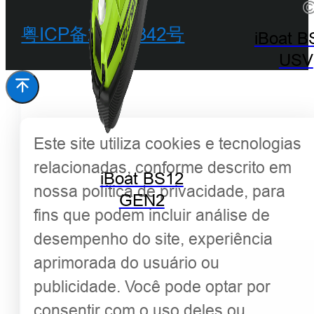
©
粤ICP备20068342号
iBoat B
USV
Este site utiliza cookies e tecnologias
relacionadas, conforme descrito em
iBoat BS12
nossa política de privacidade, para
GEN2
fins que podem incluir análise de
desempenho do site, experiência
aprimorada do usuário ou
publicidade. Você pode optar por
consentir com o uso deles ou