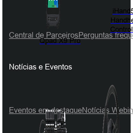
iHand
Handhe
Control
Central de Parceiros
Perguntas frequ
Qpad X9 Pro
Notícias e Eventos
Eventos em destaque
Notícias
Webin