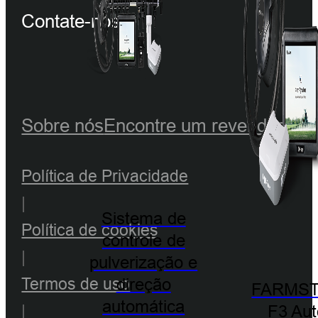
Contate-nos
Sobre nós
Encontre um revendedor
S
Política de Privacidade
|
Sistema de
Política de cookies
controle de
|
pulverização e
Termos de uso
direção
FARMST
automática
|
F3 Aut