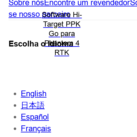
Sobre nós
Encontre um revendedor
So
se nosso parceiro
Software Hi-
Target PPK
Go para
Escolha o idioma
Phantom 4
RTK
English
日本語
Español
Français