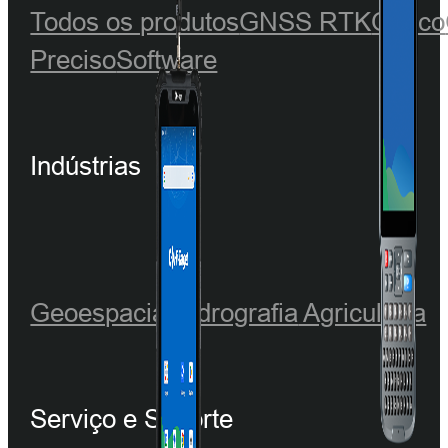
Todos os produtos
GNSS RTK
Óptico
Preciso
Software
Indústrias
Geoespacial
Hidrografia
Agricultura
Serviço e Suporte