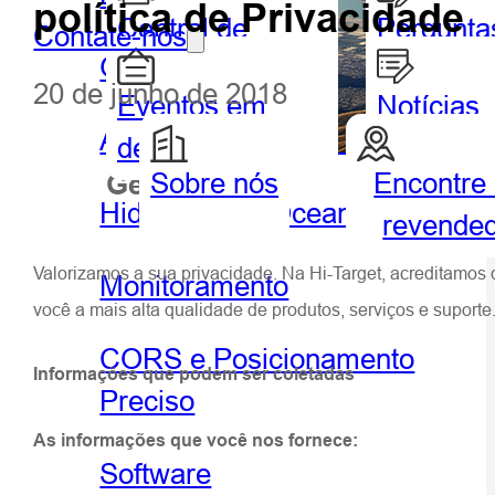
política de Privacidade
Central de
Pergunta
Contate-nos
GIS portátil e tablet
Parceiros
frequent
20 de junho de 2018
Eventos em
Notícias
Agricultura de precisão
destaque
Sobre nós
Encontre
Geoespacial
Hidrog
Hidrografia e Oceanografia
revende
Valorizamos a sua privacidade. Na Hi-Target, acreditamos
Monitoramento
você a mais alta qualidade de produtos, serviços e suporte
CORS e Posicionamento
Informações que podem ser coletadas
Preciso
As informações que você nos fornece:
Software