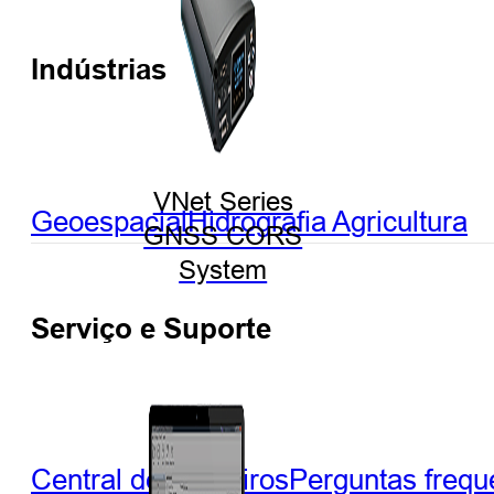
Indústrias
VNet Series
Geoespacial
Hidrografia
Agricultura
GNSS CORS
System
Serviço e Suporte
Central de Parceiros
Perguntas frequ