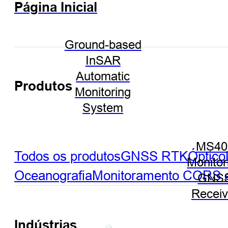
Página Inicial
Ground-based
InSAR
Automatic
Produtos
Monitoring
System
MS40
Todos os produtos
GNSS RTK
Óptico
Monitor
Oceanografia
Monitoramento
CORS e 
GNS
Receiv
Indústrias