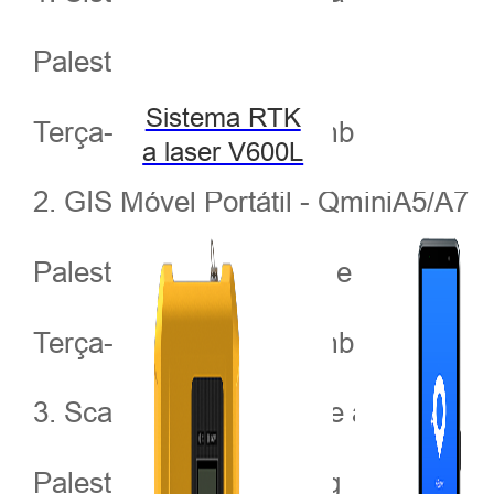
Palestrante: Stefan Wei
Sistema RTK
Terça-feira, 26 de setembro de 2017,
a laser V600L
2. GIS Móvel Portátil - QminiA5/A7
Palestrante: Stefan Wei e Chris Che
Terça-feira, 26 de setembro de 2017,
3. Scanner a laser 3D de alto alvo
Palestrante: Zheng Yang