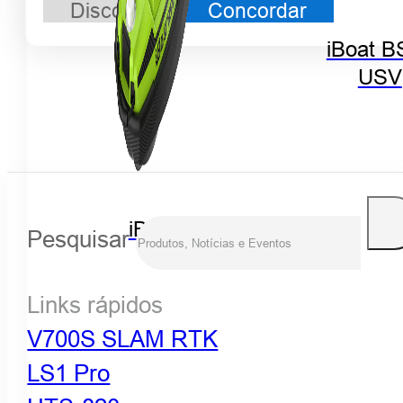
Discordo
Concordar
iBoat B
USV
iBoat BS12
Pesquisar
GEN2
Links rápidos
V700S SLAM RTK
LS1 Pro