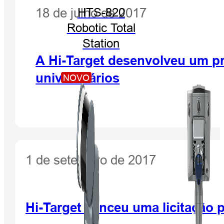
18 de julho de 2017
HTS-820
Robotic Total
Station
A Hi-Target desenvolveu um p
universitários
NOVO
1 de setembro de 2017
Hi-Target venceu uma licitação 