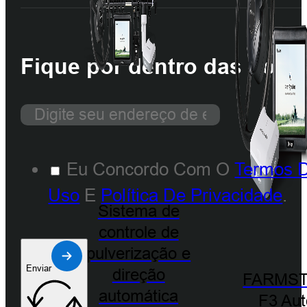
Fique por dentro das novi
Eu Concordo Com O
Termos 
Uso
E
Política De Privacidade
.
Sistema de
controle de
pulverização e
Enviar
direção
FARMST
automática
F3 Aut