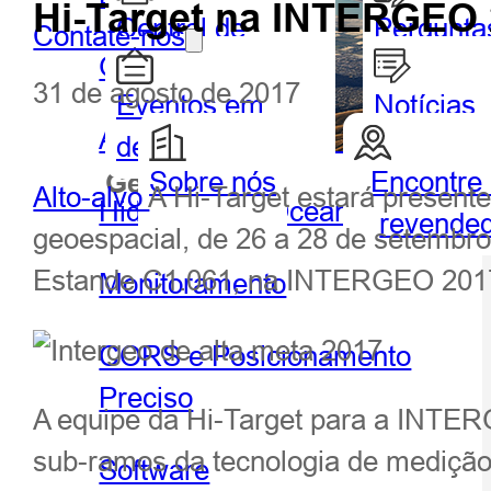
Hi-Target na INTERGEO 
Central de
Pergunta
Contate-nos
GIS portátil e tablet
Parceiros
frequent
31 de agosto de 2017
Eventos em
Notícias
Agricultura de precisão
destaque
Sobre nós
Encontre
Geoespacial
Hidrog
Alto-alvo
A Hi-Target estará presen
Hidrografia e Oceanografia
revende
geoespacial, de 26 a 28 de setembro
Estande C1.061, na INTERGEO 201
Monitoramento
CORS e Posicionamento
Preciso
A equipe da Hi-Target para a INTER
sub-ramos da tecnologia de medição
Software