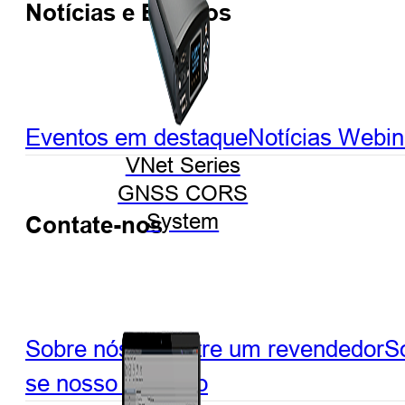
Notícias e Eventos
Eventos em destaque
Notícias
Webin
VNet Series
GNSS CORS
System
Contate-nos
Sobre nós
Encontre um revendedor
So
se nosso parceiro