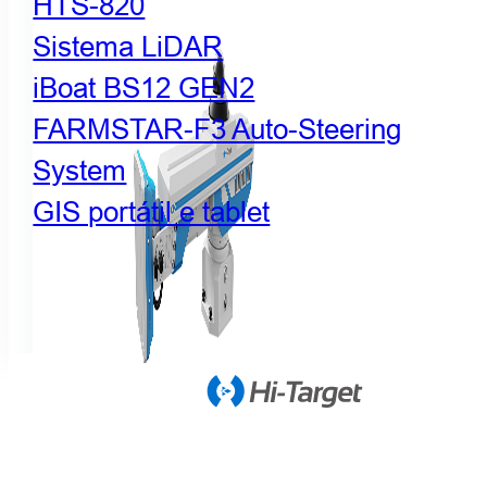
HTS-820
Sistema LiDAR
iBoat BS12 GEN2
FARMSTAR-F3 Auto-Steering
System
GIS portátil e tablet