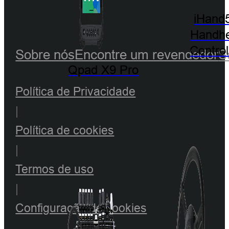
iHand
Handhe
Control
Sobre nós
Encontre um revendedor
S
Qpad X9 Pro
Política de Privacidade
|
Política de cookies
|
Termos de uso
|
Configuração de cookies