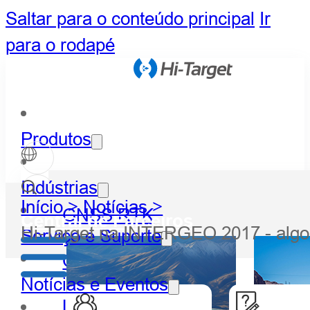
Saltar para o conteúdo principal
Ir
para o rodapé
Produtos
Indústrias
Início >
Notícias >
GNSS RTK
Central de Parceiros
Hi-Target na INTERGEO 2017 - algo
Serviço e Suporte
Óptico
Notícias e Eventos
LiDAR