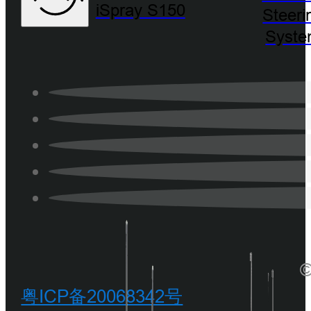
iSpray S150
Steeri
Syst
©
粤ICP备20068342号