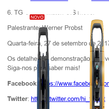
6. TG Control match GIS móvel
NOVO
Palestrante: Werner Probst
Quarta-feira, 27 de setembro de 2017
Os detalhes da demonstração ao viv
Siga-nos para saber mais!
:
https://www.facebook.co
Facebook
:
https://twitter.com/hi_target
Twitter