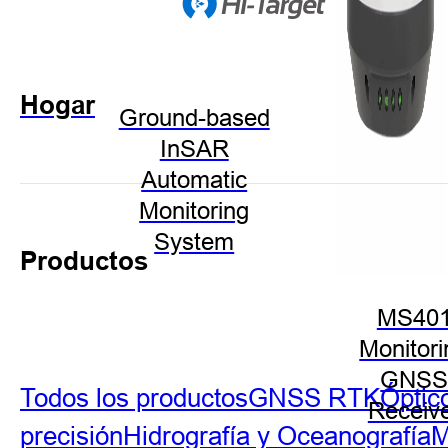
Hogar
Ground-based
InSAR
Automatic
Monitoring
System
Productos
MS40
Monitori
GNS
Todos los productos
GNSS RTK
Óptic
Receiv
precisión
Hidrografía y Oceanografía
M