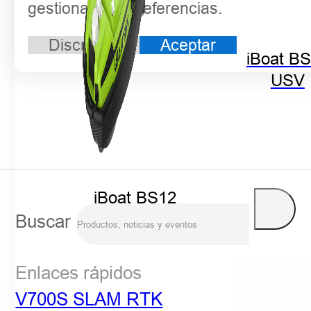
gestionar sus preferencias.
Discrepar
Aceptar
iBoat B
USV
iBoat BS12
GEN2
Buscar
Enlaces rápidos
V700S SLAM RTK