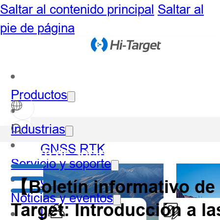
Saltar al contenido principal
Saltar al
pie de página
Productos
Industrias
GNSS RTK
Centro de socios
Servicio y soporte
Óptico
【Boletín informativo de
Noticias y eventos
Target: Introducción a l
LiDAR