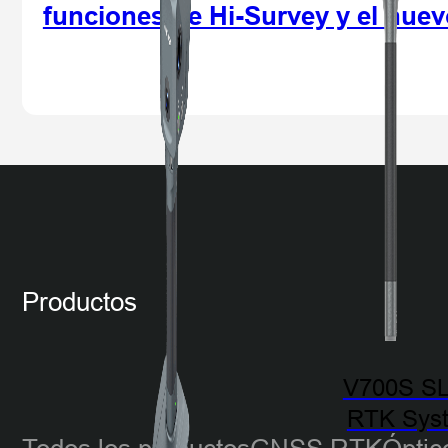
funciones de Hi-Survey y el nue
Productos
V700S S
RTK Sys