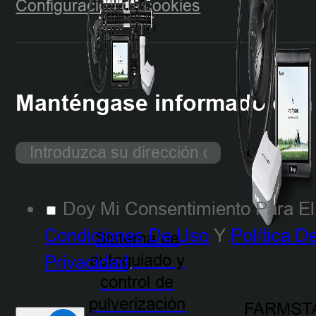
Configuración de cookies
Manténgase informado con n
Doy Mi Consentimiento Para El
Condiciones De Uso
Y
Política D
Sistema de
autoguiado y
Privacidad
.
control de
pulverización
FARMST