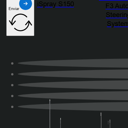
iSpray S150
F3 Aut
Enviar
Steerin
Syste