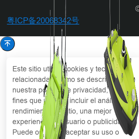
©
粤ICP备20068342号
Este sitio utiliza cookies y tecnologías
relacionadas, como se describe en
nuestra política de privacidad, para
fines que pueden incluir el análisis del
rendimiento del sitio, una mejor
experiencia de usuario o publicidad.
Puede optar por aceptar su uso o