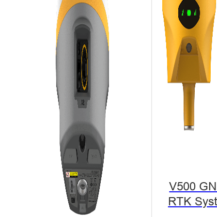
Aspectos destacad
cuasidinamizado
¿Cómo lograr confia
¡Función RTK cuasi
Puede garantizar un
confiable basado en
V500 G
RTK Sys