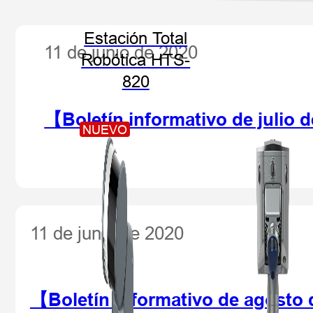
Estación Total
11 de junio de 2020
Robótica HTS-
820
【Boletín informativo de julio 
NUEVO
11 de junio de 2020
【Boletín informativo de agosto 