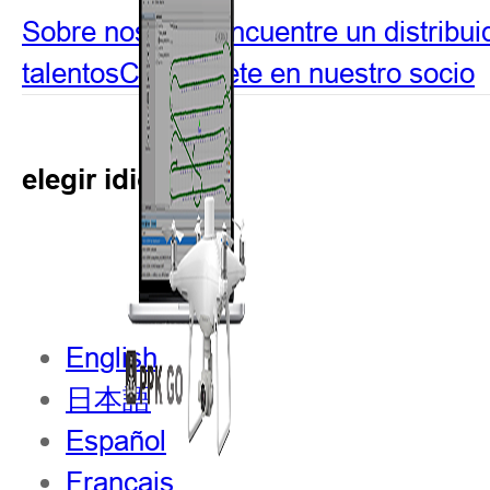
Sobre nosotros
Encuentre un distribui
talentos
Conviértete en nuestro socio
elegir idioma
English
日本語
Español
Français