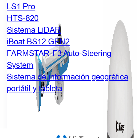
LS1 Pro
HTS-820
Sistema LiDAR
iBoat BS12 GEN2
FARMSTAR-F3 Auto-Steering
System
Sistema de información geográfica
portátil y tableta