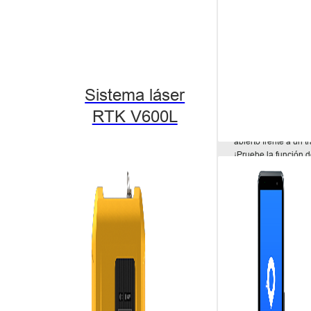
Sistema láser
Aspectos destacad
RTK V600L
¿Cómo reconocer la
abierto frente a un 
¡Pruebe la función 
¡Olvídate de la dire
referencias complic
¡Simplemente sigue l
Próximos 