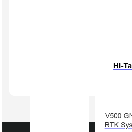
Hi-T
V500 G
RTK Sy