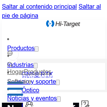
Saltar al contenido principal
Saltar al
pie de página
Productos
Industrias
Hogar
Productos
GNSS RTK
Centro de socios
Software
Servicio y soporte
Óptico
Noticias y eventos
LiDAR