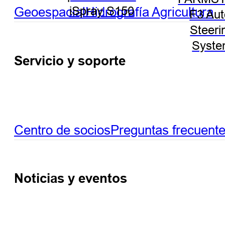
Geoespacial
Hidrografía
Agricultura
iSpray S150
F3 Aut
Steeri
Syst
Servicio y soporte
Centro de socios
Preguntas frecuent
Noticias y eventos