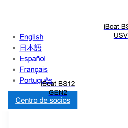
iBoat B
USV
English
日本語
Español
Français
Português
iBoat BS12
GEN2
Centro de socios