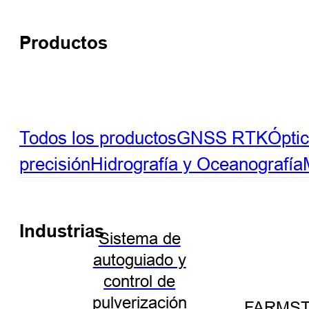
Productos
Todos los productos
GNSS RTK
Ópti
precisión
Hidrografía y Oceanografía
Industrias
Sistema de
autoguiado y
control de
pulverización
FARMST