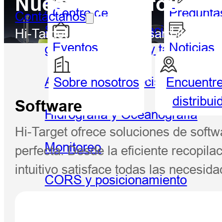
Nuestro portafolio d
Centro de
Pregunta
Contáctanos
Sistema de información
socios
frecuent
Hi-Target investiga y desarrolla de
Eventos
Noticias
geográfica portátil y tableta
destacados
Agricultura de precisión
Sobre nosotros
Encuentr
Geoespacial
Hidrog
distribui
Software
Hidrografía y Oceanografía
Hi-Target ofrece soluciones de softw
Monitoreo
perfecta. Desde la eficiente recopil
intuitivo satisface todas las necesi
CORS y posicionamiento
preciso