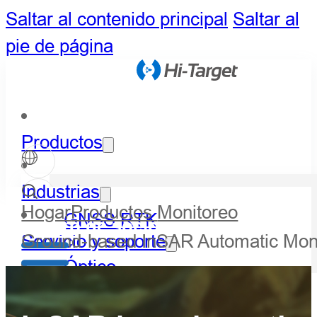
Saltar al contenido principal
Saltar al
pie de página
Productos
Industrias
Hogar
Productos
Monitoreo
GNSS RTK
Centro de socios
Ground-based InSAR Automatic Mon
Servicio y soporte
Óptico
Noticias y eventos
LiDAR