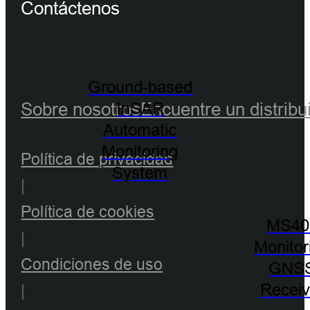
Contáctenos
Ground-based
Sobre nosotros
Encuentre un distribu
InSAR
Automatic
Monitoring
Política de privacidad
System
|
Política de cookies
MS40
|
Monitor
Condiciones de uso
GNS
Receiv
|