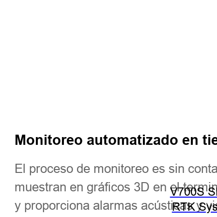
Monitoreo automatizado en ti
El proceso de monitoreo es sin conta
muestran en gráficos 3D en el termin
V700S 
y proporciona alarmas acústicas y v
RTK Sy