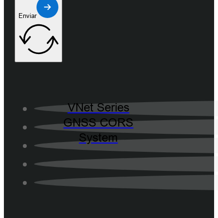
Enviar
VNet Series
GNSS CORS
System