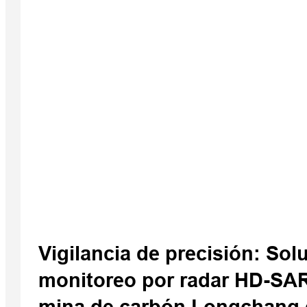
iSpray S150
F3 Aut
Steeri
Syst
Vigilancia de precisión: Sol
monitoreo por radar HD-SAR