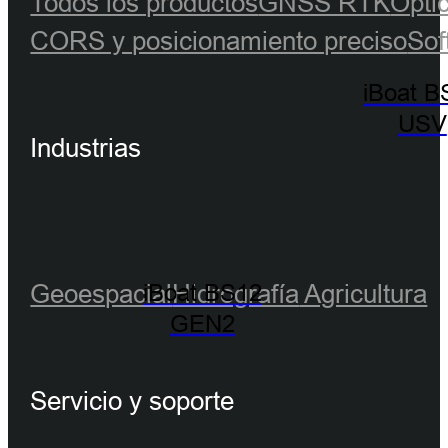
Todos los productos
GNSS RTK
Ópti
CORS y posicionamiento preciso
Sof
iBoat B
USV
Industrias
Geoespacial
Hidrografía
Agricultura
iBoat BS12
GEN2
Servicio y soporte