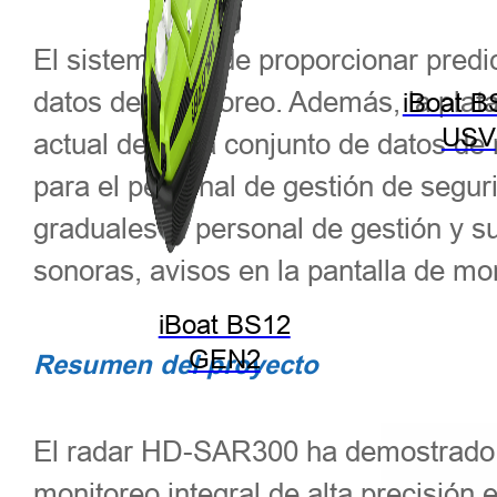
El sistema puede proporcionar predic
datos de monitoreo. Además, la plata
iBoat B
USV
actual de cada conjunto de datos de m
para el personal de gestión de segur
graduales al personal de gestión y 
sonoras, avisos en la pantalla de mo
iBoat BS12
GEN2
Resumen del proyecto
El radar HD-SAR300 ha demostrado se
monitoreo integral de alta precisión 