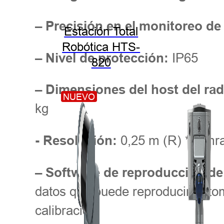
– Precisión en el monitoreo d
Estación Total
Robótica HTS-
IP65
– Nivel de protección:
820
– Dimensiones del host del ra
NUEVO
kg
0,25 m (R) * 5 mr
- Resolución:
– Software de reproducción de
datos que puede reproducir auto
calibración.