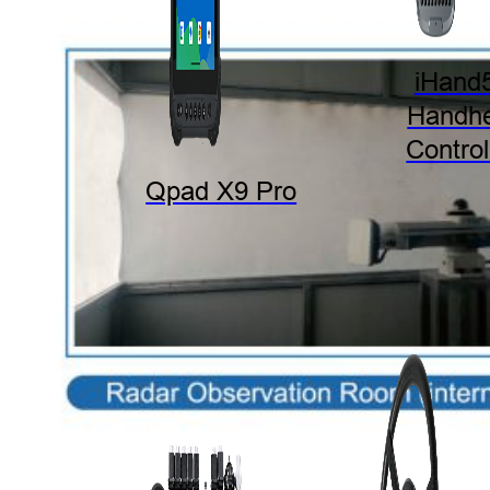
iHand
Handhe
Control
Qpad X9 Pro