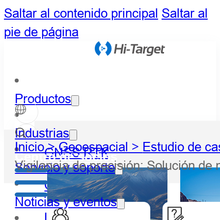
Saltar al contenido principal
Saltar al
pie de página
Productos
Industrias
Inicio >
Geoespacial >
Estudio de ca
GNSS RTK
Centro de socios
Vigilancia de precisión: Solución 
Servicio y soporte
Óptico
Noticias y eventos
LiDAR