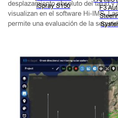
desplazamiento absoluto del talud y
iSpray S150
F3 Aut
visualizan en el software Hi-IMS. Las
Steeri
permite una evaluación de la segurid
Syst