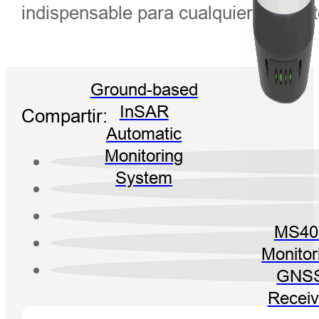
indispensable para cualquier proyec
Ground-based
InSAR
Compartir:
Automatic
Monitoring
System
MS40
Monitor
GNS
Receiv