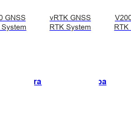
0 GNSS
vRTK GNSS
V20
 System
RTK System
RTK 
ificios para renovación urbana