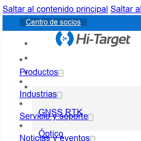
Saltar al contenido principal
Saltar a
Centro de socios
Productos
Industrias
GNSS RTK
Servicio y soporte
Óptico
Noticias y eventos