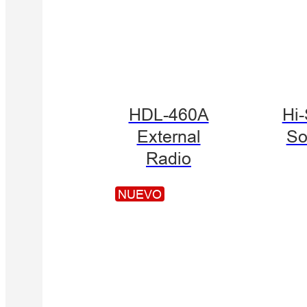
HDL-460A
Hi
External
So
Radio
NUEVO