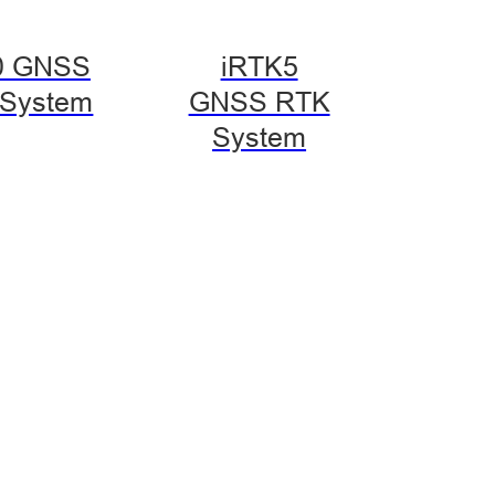
0 GNSS
iRTK5
System
GNSS RTK
System