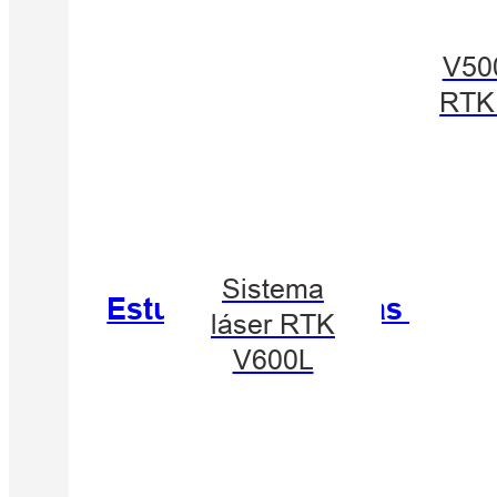
V50
RTK
Sistema
Estudio de fachadas de ed
láser RTK
V600L