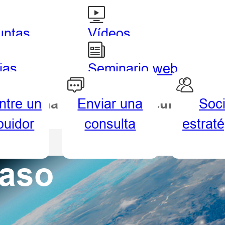
untas
Vídeos
uentes
tutoriales
ias
Seminario web
a
ntre un
Enviar una
Soc
drografía
Agricultura
ibuidor
consulta
estrat
a
caso