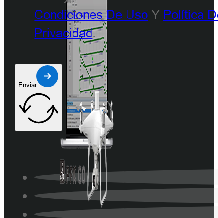
Condiciones De Uso
Y
Política 
Privacidad
.
Enviar