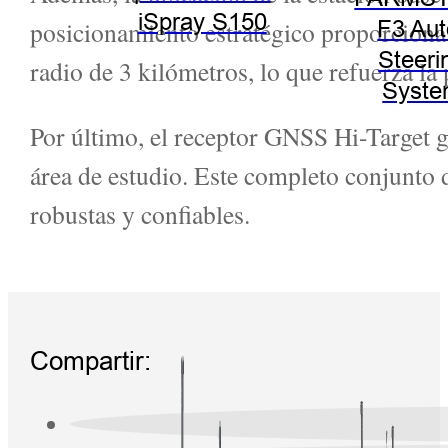
iSpray S150
posicionamiento estratégico proporciona
F3 Aut
Steeri
radio de 3 kilómetros, lo que refuerza la 
Syst
Por último, el receptor GNSS Hi-Target g
área de estudio. Este completo conjunto 
robustas y confiables.
Compartir: