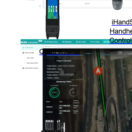
iHand
Handhe
Control
Qpad X9 Pro