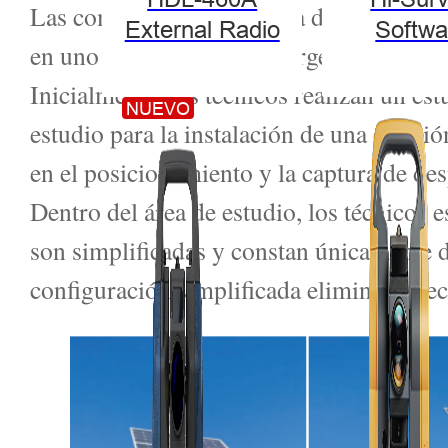
Las complejidades del área de estudio de
External Radio
Softwa
en uno compacto de Hi-Target demostró se
Inicialmente, los técnicos realizan un estu
NUEVO
estudio para la instalación de una estaci
en el posicionamiento y la captura de des
Dentro del área de estudio, los técnicos 
son simplificadas y constan únicamente d
configuración simplificada elimina la n