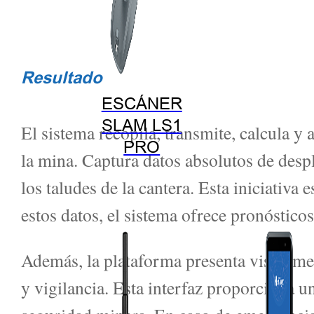
Resultado
ESCÁNER
SLAM LS1
El sistema recopila, transmite, calcula y 
PRO
la mina. Captura datos absolutos de desp
los taludes de la cantera. Esta iniciativ
estos datos, el sistema ofrece pronóstico
Además, la plataforma presenta visualmen
y vigilancia. Esta interfaz proporciona un