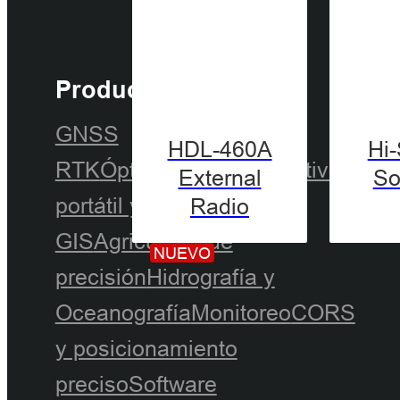
Productos
I
GNSS
G
HDL-460A
Hi
RTK
Óptico
LiDAR
Dispositivo
External
So
portátil y tableta
Radio
GIS
Agricultura de
NUEVO
precisión
Hidrografía y
Oceanografía
Monitoreo
CORS
y posicionamiento
preciso
Software