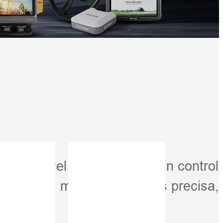
S de nivel centimétrico y un control
nteligente, más rápida y más precisa,