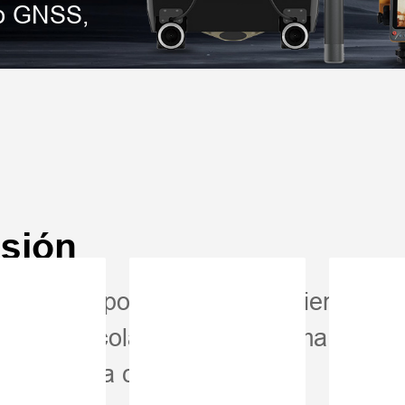
mo GNSS,
isión
mpulsadas por un posicionamiento GNS
naria agrícola trabaje de forma más i
cia digital a cada campo.