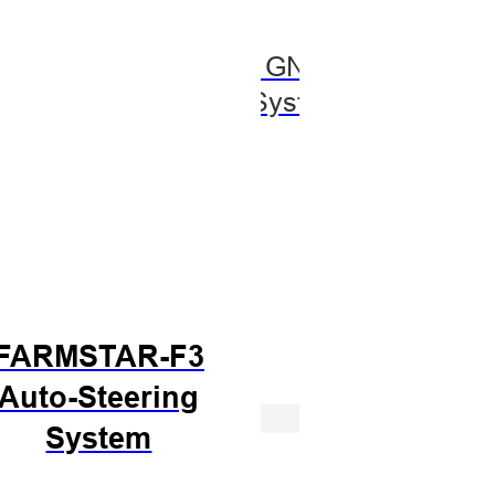
0 GNSS
vRTK GNSS
V20
 System
RTK System
RTK 
FARMSTAR-F3
Auto-Steering
System