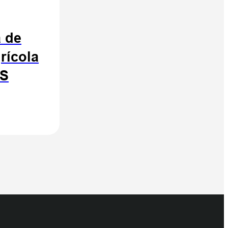
 de
rícola
MS