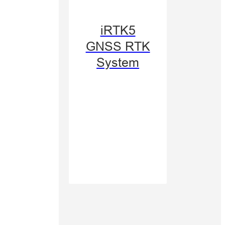
0 GNSS
iRTK5
System
GNSS RTK
System