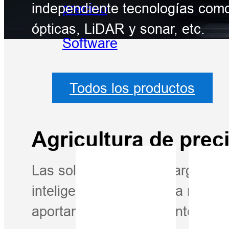
preciso
independiente tecnologías co
ópticas, LiDAR y sonar, etc.
Software
Todos los productos
Agricultura de prec
Las soluciones de Hi-Target, i
inteligente, hacen que la maqui
aportando eficiencia e inteligen