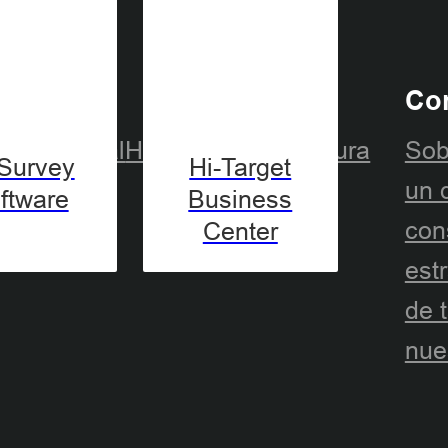
ndustrias
Co
eoespacial
Hidrografía
Agricultura
Sob
-Survey
Hi-Target
un d
ftware
Business
con
Center
est
de 
nue