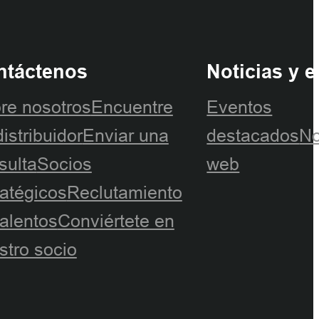
ntáctenos
Noticias y 
re nosotros
Encuentre
Eventos
istribuidor
Enviar una
destacados
No
sulta
Socios
web
ratégicos
Reclutamiento
talentos
Conviértete en
stro socio