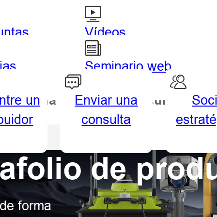
untas
Vídeos
uentes
tutoriales
ias
Seminario web
a
ntre un
Enviar una
Soc
drografía
Agricultura
ibuidor
consulta
estrat
a
afolio de prod
 de forma