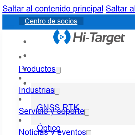
Saltar al contenido principal
Saltar a
Centro de socios
Productos
Industrias
GNSS RTK
Servicio y soporte
Óptico
Noticias y eventos