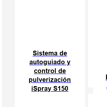
V50
RTK
Sistema de
autoguiado y
Sistema
láser RTK
control de
V600L
pulverización
iSpray S150