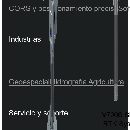
CORS y posicionamiento preciso
Sof
Industrias
Geoespacial
Hidrografía
Agricultura
Servicio y soporte
V700S 
RTK Sy