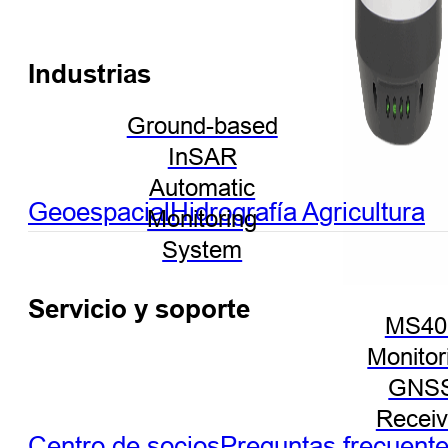
Industrias
Ground-based
InSAR
Automatic
Geoespacial
Hidrografía
Agricultura
Monitoring
System
Servicio y soporte
MS40
Monitor
GNS
Receiv
Centro de socios
Preguntas frecuent