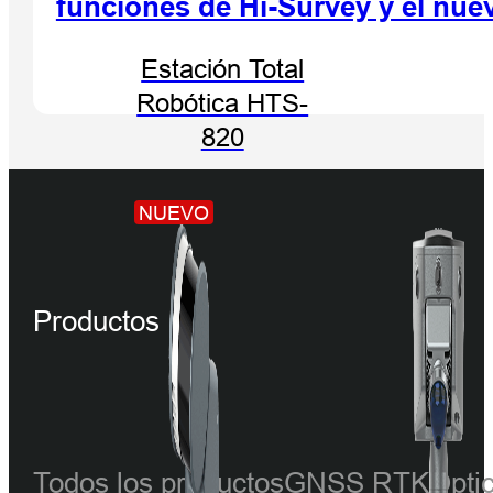
funciones de Hi-Survey y el nu
Estación Total
Robótica HTS-
820
NUEVO
Productos
Todos los productos
GNSS RTK
Ópti