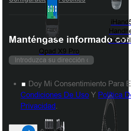
iHand
Handhe
Manténgase informado con 
Control
Qpad X9 Pro
Doy Mi Consentimiento Para E
Condiciones De Uso
Y
Política 
Privacidad
.