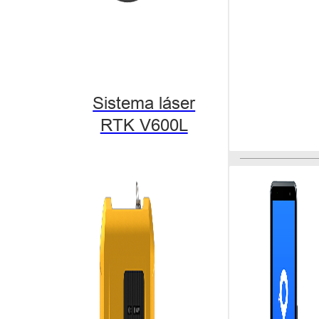
receptor GNSS
La mejor sol
cm con una inc
los topógrafos
en una región
coordinación 
Sistema láser
RTK V600L
Marketing