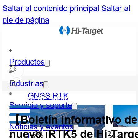
Saltar al contenido principal
Saltar al
pie de página
Productos
Industrias
GNSS RTK
Centro de socios
Servicio y soporte
Óptico
【Boletín informativo d
Noticias y eventos
nuevo iRTK5 de Hi-Targ
LiDAR