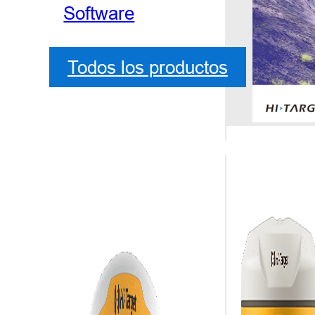
Software
Todos los productos
Recept
Por Adin Li,
Departamento d