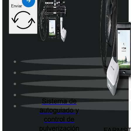
Enviar
Sistema de
autoguiado y
control de
pulverización
FARMST