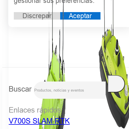
gestionar sus preferencias.
Discrepar
Aceptar
Buscar
Enlaces rápidos
V700S SLAM RTK