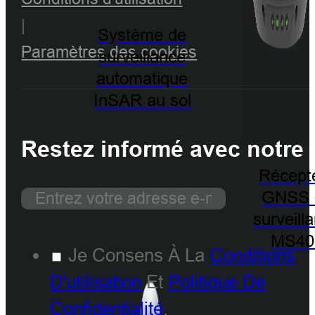
|
Système de
Paramètres des cookies
surveillance
automatique
InSAR au sol
Restez informé avec notre 
Récept
GNSS 
surveill
MS40
Je Consens À La
Conditions
D'utilisation
Et
Politique De
Confidentialité
.