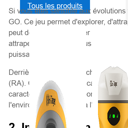
Tous les produits
Si vous êtes sensible aux évolution
GO. Ce jeu permet d'explorer, d'att
peut découvrir et attraper des Poké
attrape de Pokémon, plus il devient p
puissants et rares.
Derrière ce plaisir se cache l'innov
(RA). Cette technologie calcule en te
caractéristiques correspondantes à l'i
l'environnement virtuel à l'écran, en 
2.
Implantation GNSS