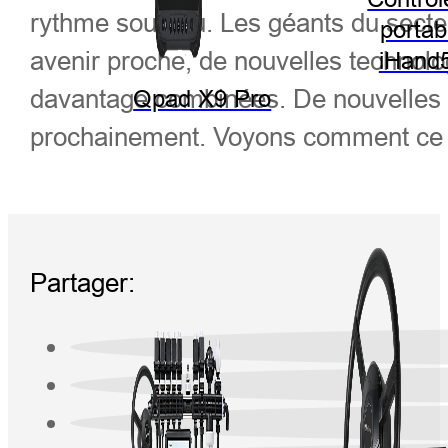
rythme soutenu. Les géants du secteu
portab
avenir proche, de nouvelles technolog
iHand
davantage combinées. De nouvelles f
Qpad X9 Pro
prochainement. Voyons comment ce pro
Partager: