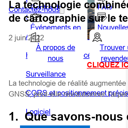
La technologie combinée
Centre de
FAQ
Contactez-nous
de cartographie sur le te
SIG portable et tablette
partenaires
Événements en
Nouvelle
Agriculture de précision
2 juin 2022
vedette
À propos de
Trouver
Géospatiale
Hydro
Hydrographie et océanographie
nous
revende
CLIQUEZ I
Surveillance
La technologie de réalité augmentée
CORS et positionnement préci
GNSS, peut-elle révolutionner l'arpen
Logiciel
1.
Que savons-nous 