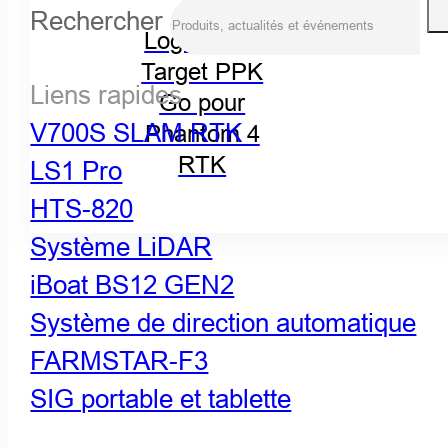
Rechercher
Logiciel Hi-
Target PPK
Liens rapides
Go pour
V700S SLAM RTK
Phantom 4
RTK
LS1 Pro
HTS-820
Système LiDAR
iBoat BS12 GEN2
Système de direction automatique
FARMSTAR-F3
SIG portable et tablette