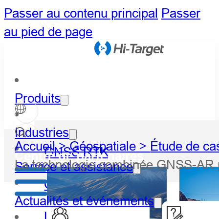
Passer au contenu principal
Passer
au pied de page
Produits
Industries
Accueil >
Géospatiale >
Étude de ca
GNSS RTK
Centre de partenaires
La technologie combinée GNSS-AR pro
Service et assistance
Optique
Actualités et événements
LiDAR