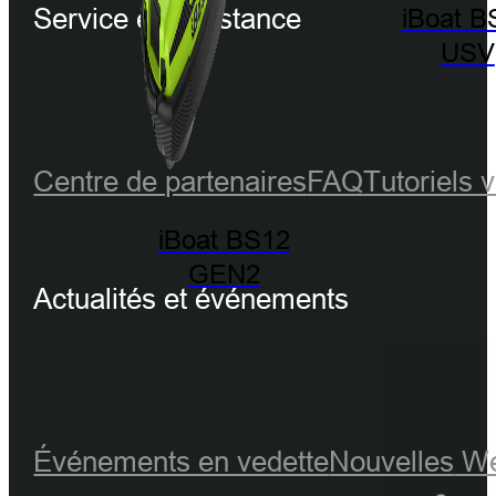
Service et assistance
iBoat B
USV
Centre de partenaires
FAQ
Tutoriels 
iBoat BS12
GEN2
Actualités et événements
Événements en vedette
Nouvelles
We