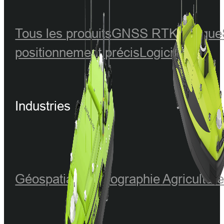
Tous les produits
GNSS RTK
Optique
positionnement précis
Logiciel
Industries
Géospatiale
Hydrographie
Agricultur