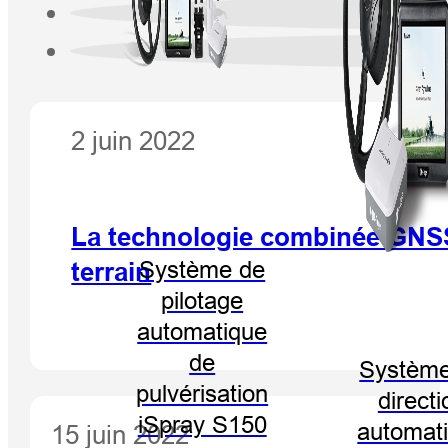
2 juin 2022
La technologie combinée GNSS-
Système de
terrain
pilotage
automatique
de
Système
pulvérisation
directi
iSpray S150
automat
15 juin 2022