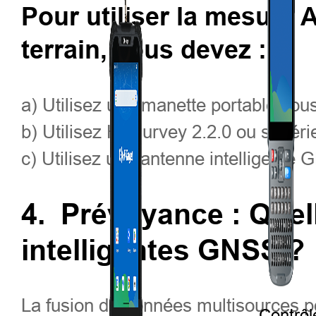
Pour utiliser la mesure 
terrain, vous devez :
a) Utilisez une manette portable sou
b) Utilisez Hi-Survey 2.2.0 ou supéri
c) Utilisez une antenne intelligente
4.
Prévoyance : Quel
intelligentes GNSS ?
La fusion de données multisources po
Contrôl