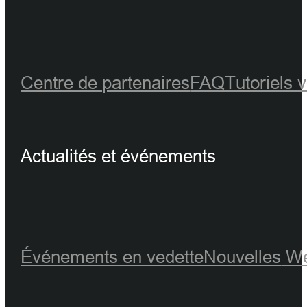
Centre de partenaires
FAQ
Tutoriels 
Actualités et événements
Événements en vedette
Nouvelles
We