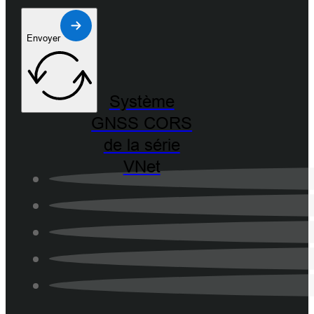
Envoyer
Système
GNSS CORS
de la série
VNet