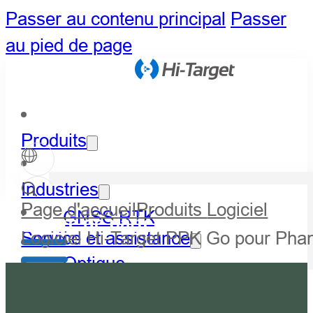
Passer au contenu principal
Passer
au pied de page
Produits
Industries
Page d'accueil
Produits
Logiciel
GNSS RTK
Centre de partenaires
Logiciel Hi-Target PPK Go pour Ph
Service et assistance
Optique
Actualités et événements
LiDAR