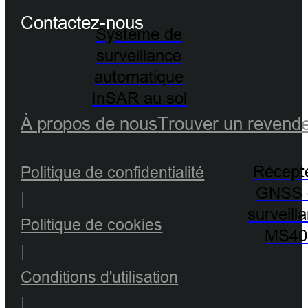
Contactez-nous
Système de
surveillance
automatique
InSAR au sol
À propos de nous
Trouver un revend
Récept
Politique de confidentialité
GNSS 
|
surveill
Politique de cookies
MS40
|
Conditions d'utilisation
|