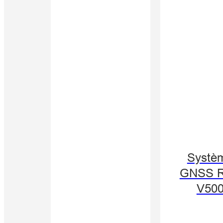
Systè
GNSS 
V50