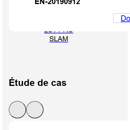
EN-20190912
Do
SCANNER
LS1 PRO
SLAM
Étude de cas