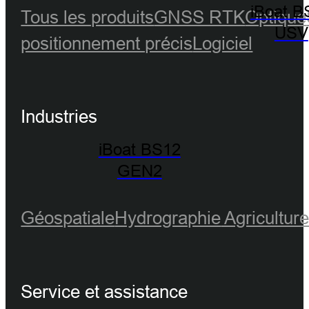
iBoat B
Tous les produits
GNSS RTK
Optique
USV
positionnement précis
Logiciel
Industries
iBoat BS12
GEN2
Géospatiale
Hydrographie
Agricultur
Service et assistance