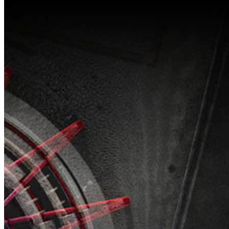
Radio
Logi
externe
S
HDL-460A
NOUVEAU