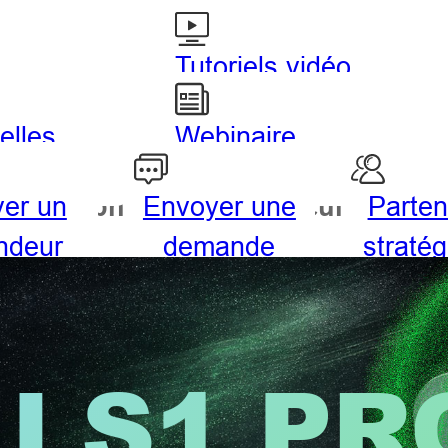
Tutoriels vidéo
elles
Webinaire
ver un
Envoyer une
Parten
drographie
Agriculture
ndeur
demande
straté
LS1 PR