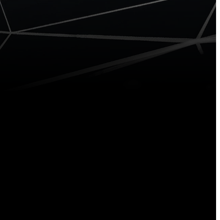
stème
Système
S RTK
GNSS RTK
200
iRTK5