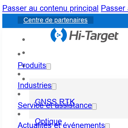
Passer au contenu principal
Passer 
Centre de partenaires
Produits
Industries
GNSS RTK
Service et assistance
Optique
Actualités et événements