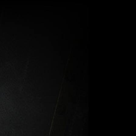
ciel Hi-
Centre
urvey
d'affaires Hi-
Target