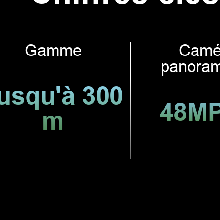
Gamme
Camé
panoram
usqu'à 300
48M
m