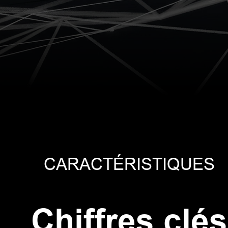
stème
Système
Sy
SS RTK
GNSS RTK
GNS
V500
vRTK
V
CARACTÉRISTIQUES
Chiffres clés