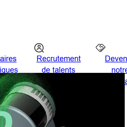
aires
Recrutement
Deven
giques
de talents
notr
parten
O