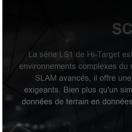
SC
La série LS1 de Hi-Target est
environnements complexes du m
SLAM avancés, il offre une 
exigeants. Bien plus qu'un sim
données de terrain en données d