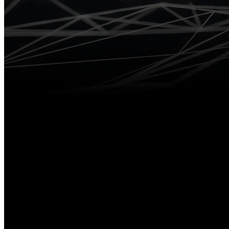
Sy
GN
Système
RTK laser
V600L