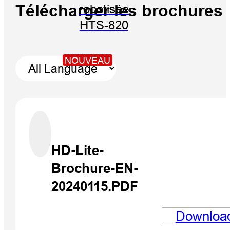
Télécharger les brochures
robotisée
HTS-820
NOUVEAU
HD-Lite-
Brochure-EN-
20240115.PDF
Downloa