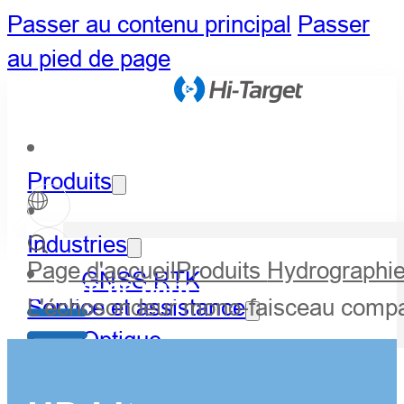
Passer au contenu principal
Passer
au pied de page
Produits
Industries
Page d'accueil
Produits
Hydrographie
GNSS RTK
Centre de partenaires
L'échosondeur mono-faisceau comp
Service et assistance
Optique
Actualités et événements
LiDAR