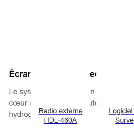
Écran 15 pouces avec PC inté
Le système d'exploitation Windows 
cœur à 1,92 GHz, exécute en douceur
Radio externe
Logiciel
hydrographique.
HDL-460A
Surve