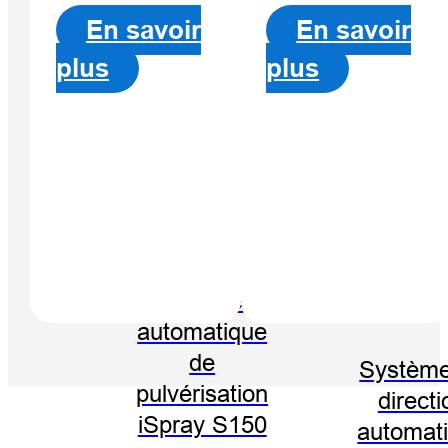
En savoir
En savoir
plus
plus
Système de
pilotage
automatique
de
Système
pulvérisation
directi
iSpray S150
automat