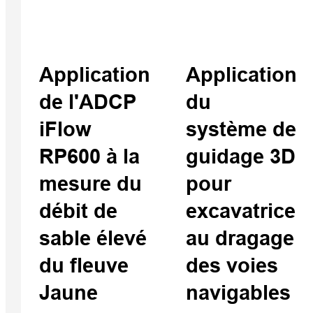
portab
iHand
Qpad X9 Pro
Application
Application
de l'ADCP
du
iFlow
système de
RP600 à la
guidage 3D
mesure du
pour
débit de
excavatrice
sable élevé
au dragage
du fleuve
des voies
Jaune
navigables