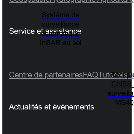
Système de
surveillance
Service et assistance
automatique
InSAR au sol
Centre de partenaires
FAQ
Tutoriels 
Récept
GNSS 
surveill
MS40
Actualités et événements