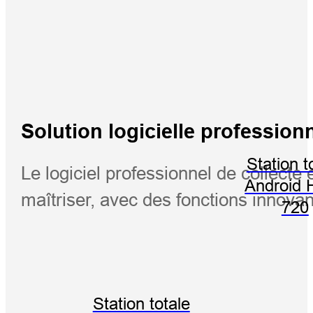
Solution logicielle profession
Station t
Le logiciel professionnel de collecte
Android 
maîtriser, avec des fonctions innovan
720
Station totale