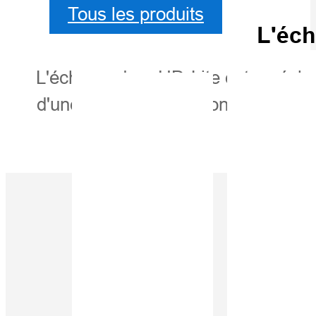
Tous les produits
L'éc
L'échosondeur HD-Lite est un écho
d'une plateforme de sondeur amélior