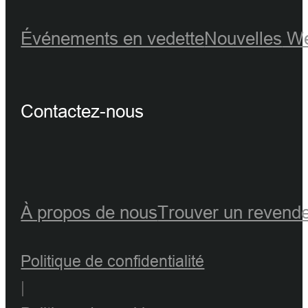
Événements en vedette
Nouvelles
We
Contactez-nous
À propos de nous
Trouver un revend
Politique de confidentialité
|