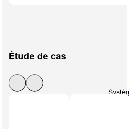
Étude de cas
Systè
V700S 
RTK