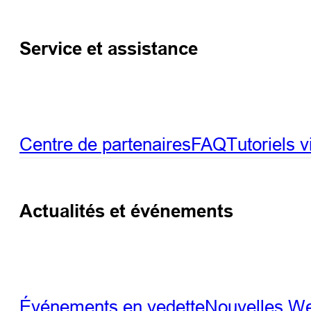
Service et assistance
Centre de partenaires
FAQ
Tutoriels 
Actualités et événements
Événements en vedette
Nouvelles
We