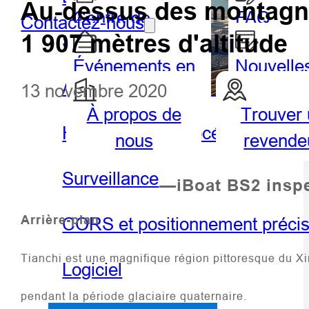
Au-dessus des montagnes
Centre de
FAQ
Contactez-nous
1 907 mètres d'altitude
SIG portable et tablette
partenaires
Événements en
Nouvelle
Agriculture de précision
13 novembre 2020
vedette
À propos de
Trouver
Géospatiale
Hydro
Hydrographie et océanographie
nous
revende
Surveillance
—iBoat BS2 inspec
Arrière-plan
CORS et positionnement préci
Tianchi est une magnifique région pittoresque du Xi
Logiciel
pendant la période glaciaire quaternaire.