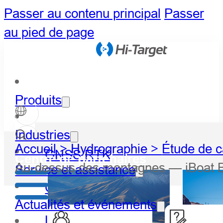
Passer au contenu principal
Passer
au pied de page
Produits
Industries
Accueil >
Hydrographie >
Étude de c
GNSS RTK
Centre de partenaires
Au-dessus des montagnes — iBoat BS2 
Service et assistance
Optique
Actualités et événements
LiDAR