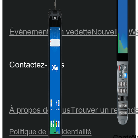
Événements en vedette
Nouvelles
We
Contactez-nous
À propos de nous
Trouver un revend
Politique de confidentialité
Contrôl