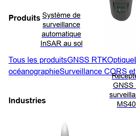
Système de
Produits
surveillance
automatique
InSAR au sol
Tous les produits
GNSS RTK
Optique
océanographie
Surveillance
CORS et 
Récept
GNSS 
surveill
Industries
MS40