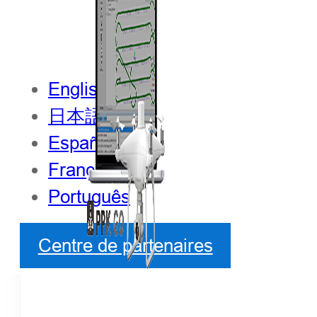
English
日本語
Español
Français
Português
Centre de partenaires