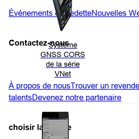
Événements en vedette
Nouvelles
We
Contactez-nous
Système
GNSS CORS
de la série
VNet
À propos de nous
Trouver un revend
talents
Devenez notre partenaire
choisir la langue