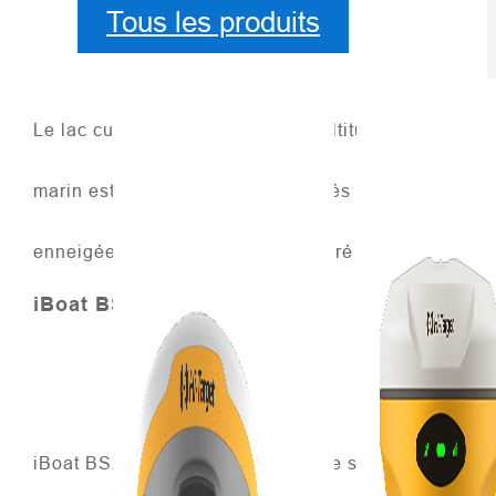
Tous les produits
Le lac culmine à 1 907 mètres d'altitude, couvre une
marin est si complexe que les levés topographiques
enneigées est proche de zéro degré Celsius.
iBoat BS2
iBoat BS2 est un navire de surface sans pilote rapide