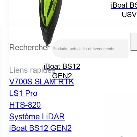
iBoat B
USV
Rechercher
iBoat BS12
Liens rapides
GEN2
V700S SLAM RTK
LS1 Pro
HTS-820
Système LiDAR
iBoat BS12 GEN2