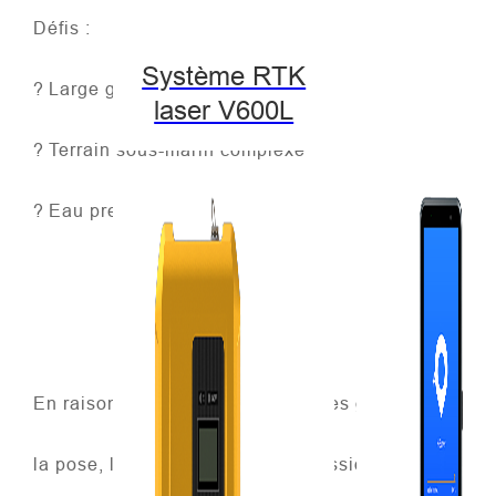
Défis :
Système RTK
?
Large gamme de levés
laser V600L
?
Terrain sous-marin complexe
?
Eau presque gelée
En raison de l'immensité du lac, les géomètres ont pr
la pose, l'iBoat BS2 a lancé la mission de relevé.