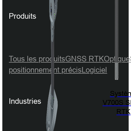
Produits
Tous les produits
GNSS RTK
Optique
positionnement précis
Logiciel
Systè
Industries
V700S 
RTK