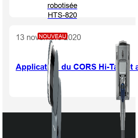
robotisée
HTS-820
13 novembre 2020
NOUVEAU
Application du CORS Hi-Target 