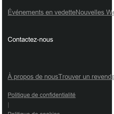
Événements en vedette
Nouvelles
We
Contactez-nous
À propos de nous
Trouver un revend
Politique de confidentialité
|