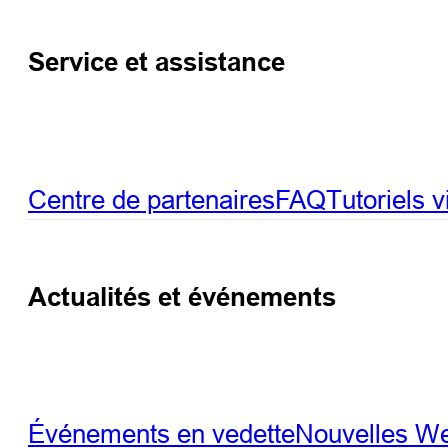
Service et assistance
Centre de partenaires
FAQ
Tutoriels 
Actualités et événements
Événements en vedette
Nouvelles
We