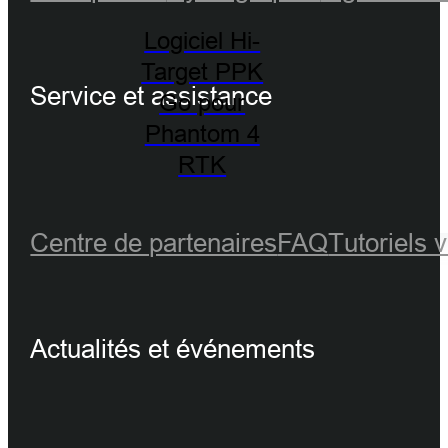
Logiciel Hi-
Target PPK
Service et assistance
Go pour
Phantom 4
RTK
Centre de partenaires
FAQ
Tutoriels 
Actualités et événements