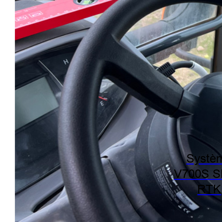
Systè
V700S 
RTK