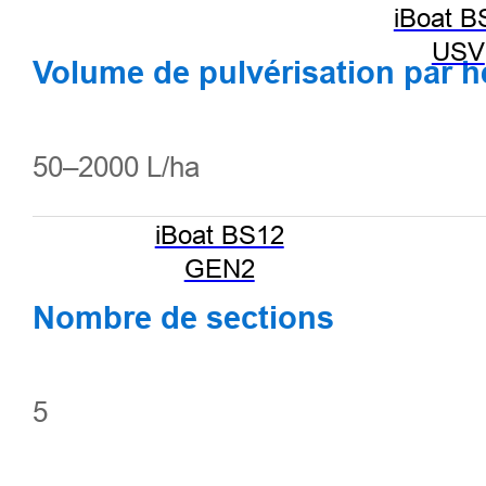
iBoat B
USV
Volume de pulvérisation par he
50–2000 L/ha
iBoat BS12
GEN2
Nombre de sections
5