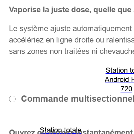
Vaporise la juste dose, quelle que 
Le système ajuste automatiquement le
accélériez en ligne droite ou ralenti
sans zones non traitées ni chevauc
Station t
Android 
720
Commande multisectionnell
Station totale
Ouvrez ou fermez instantanément 