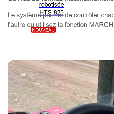
robotisée
HTS-820
Le système permet de contrôler chaqu
l'autre ou utilisez la fonction MARC
NOUVEAU