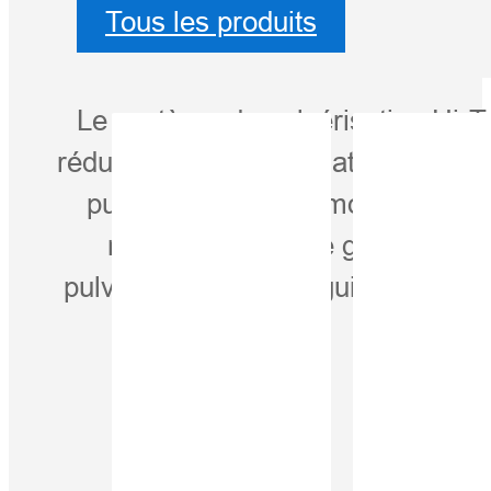
Tous les produits
Le système de pulvérisation Hi-T
réduisant la consommation de produi
pulvérisateurs automoteurs, traîn
nécessaire. Fini le gaspillage e
pulvérisation et d'un guidage au
intellig