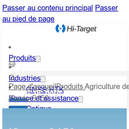
Passer au contenu principal
Passer
au pied de page
Produits
Industries
Page d'accueil
Produits
Agriculture d
GNSS RTK
Centre de partenaires
iSpray S150
Service et assistance
Optique
Actualités et événements
LiDAR