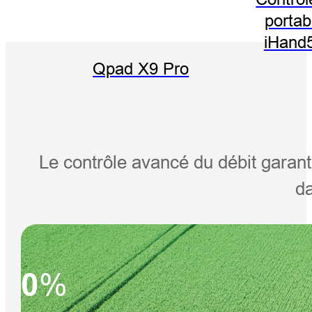
portab
iHand
Qpad X9 Pro
Le contrôle avancé du débit garant
da
0
%