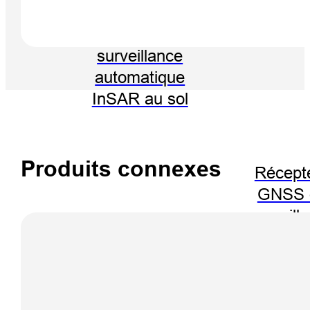
Système de
surveillance
automatique
InSAR au sol
Produits connexes
Récept
GNSS 
surveill
MS40