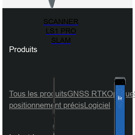
SCANNER
LS1 PRO
SLAM
Produits
Tous les produits
GNSS RTK
Optique
positionnement précis
Logiciel