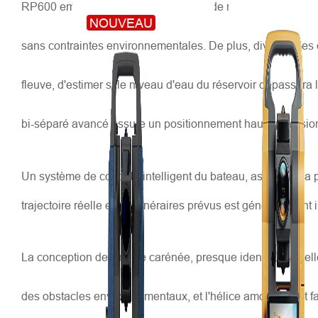
RP600 embarqué sur l'USV présente de nombreux avantages pa
NOUVEAU
sans contraintes environnementales. De plus, divers types 
fleuve, d'estimer si le niveau d'eau du réservoir dépassera
bi-séparé avancé assure un positionnement haute précision 
Un système de contrôle intelligent du bateau, associé à la 
trajectoire réelle et les itinéraires prévus est généralement 
La conception de l'hélice carénée, presque identique à cell
des obstacles environnementaux, et l'hélice amovible est fac