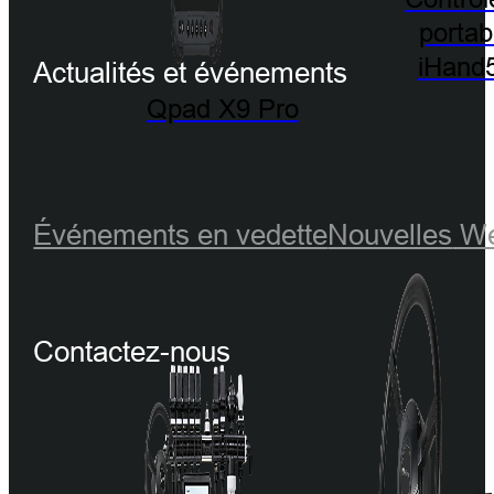
portab
iHand
Actualités et événements
Qpad X9 Pro
Événements en vedette
Nouvelles
We
Contactez-nous