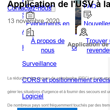
Application de l'USV à l
Centre de
FAQ
Contactez-nous
SIG portable et tablette
partenaires
13 novembre 2020
Événements en
Nouvelle
Agriculture de précision
vedette
À propos de
Trouver
Géospatiale
Hydro
Application de
Hydrographie et océanographie
nous
revende
Surveillance
CORS et positionnement préci
La réduction des risques de catastrophe (RRC) est une appro
gérer les situations d'urgence et à fournir des secours est
Logiciel
De nombreux pays sont fréquemment touchés par des tremblem