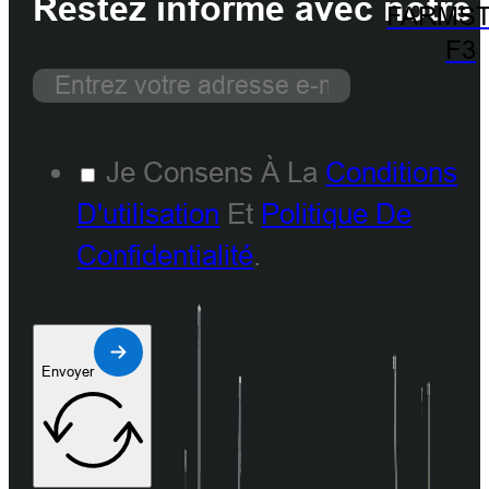
Restez informé avec notre 
FARMST
F3
Je Consens À La
Conditions
D'utilisation
Et
Politique De
Confidentialité
.
Envoyer