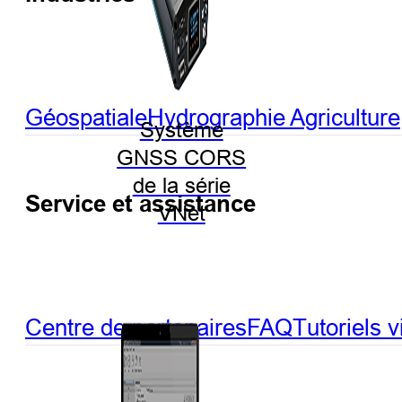
Géospatiale
Hydrographie
Agriculture
Système
GNSS CORS
de la série
Service et assistance
VNet
Centre de partenaires
FAQ
Tutoriels 