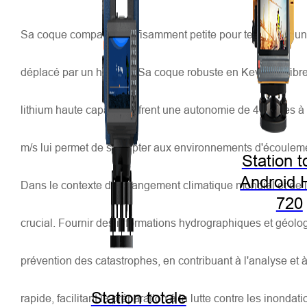
Sa coque compacte, suffisamment petite pour tenir dans un 
déplacé par un homme. Sa coque robuste en Kevlar et fibre 
lithium haute capacité offrent une autonomie de 4 heures à
m/s lui permet de s'adapter aux environnements d'écoulem
Station t
Android 
Dans le contexte du changement climatique mondial et de la
720
crucial. Fournir des informations hydrographiques et géolo
prévention des catastrophes, en contribuant à l'analyse et 
Station totale
rapide, facilitant la préparation à la lutte contre les inon