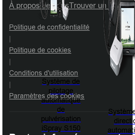
À propos de nous
Trouver un revend
Politique de confidentialité
|
Politique de cookies
|
Conditions d'utilisation
Système de
|
pilotage
Paramètres des cookies
automatique
de
Système
pulvérisation
directi
iSpray S150
automat