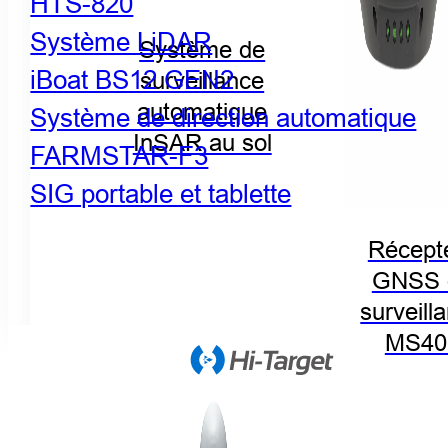
HTS-820
Système LiDAR
Système de
iBoat BS12 GEN2
surveillance
automatique
Système de direction automatique
InSAR au sol
FARMSTAR-F3
SIG portable et tablette
Récept
GNSS 
surveill
MS40