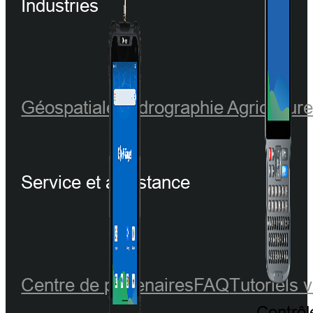
Industries
Géospatiale
Hydrographie
Agricultur
Service et assistance
Centre de partenaires
FAQ
Tutoriels 
Contrôl