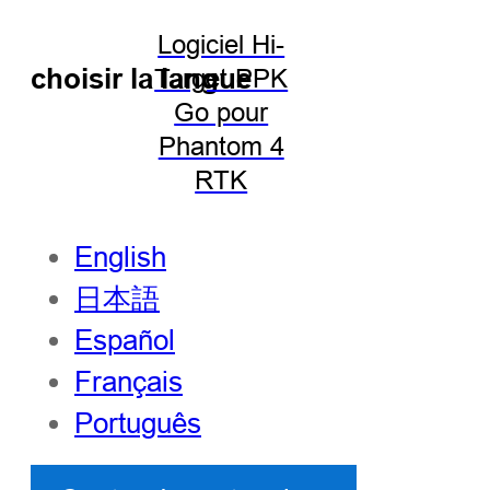
Logiciel Hi-
choisir la langue
Target PPK
Go pour
Phantom 4
RTK
English
日本語
Español
Français
Português