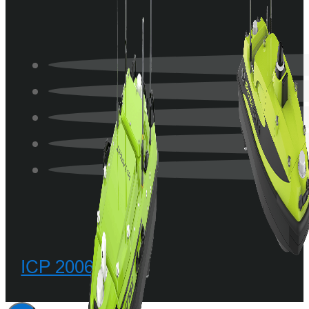
ICP 20068342