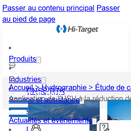
Passer au contenu principal
Passer
au pied de page
Produits
Industries
Accueil >
Hydrographie >
Étude de c
GNSS RTK
Centre de partenaires
Application de l'USV à la réduction 
Service et assistance
Optique
Actualités et événements
LiDAR