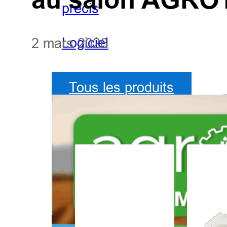
précis
Logiciel
2 mars 2026
Tous les produits