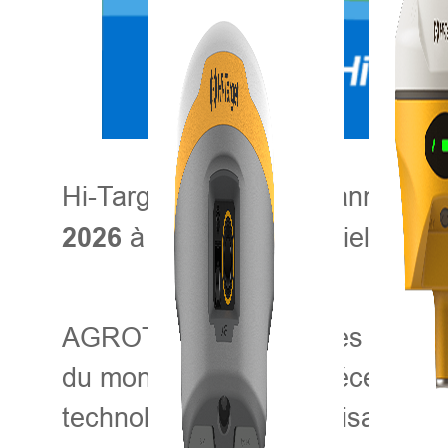
Hi-Target a le plaisir d'annonce
à Targi Kielce à Kielce, 
2026
AGROTECH est l'un des plus gran
du monde entier. La précédente é
technologies d'automatisation e