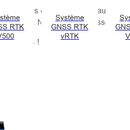
ésentera ses dernières nouveautés.
pr
stème
Système
Sy
ns agricoles. Nous nous réjouissons d
SS RTK
GNSS RTK
GNS
V500
vRTK
V
formations !