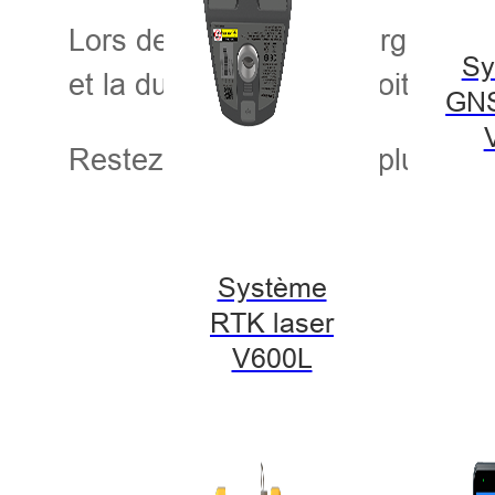
Lors de ce salon, Hi-Target pr
Sy
et la durabilité des exploitatio
GN
Restez à l'écoute pour plus d'in
Système
RTK laser
V600L