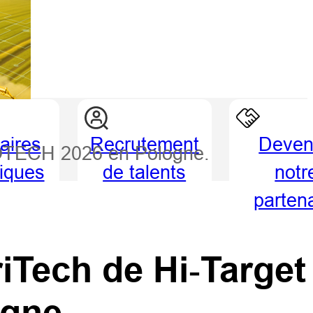
aires
Recrutement
Deven
ROTECH 2026 en Pologne.
giques
de talents
notr
parten
iTech de Hi‑Target
gne.