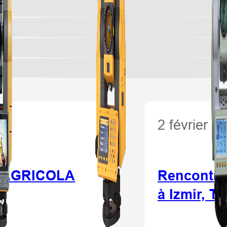
2 février 2
IERAGRICOLA
Rencontre
à Izmir, T