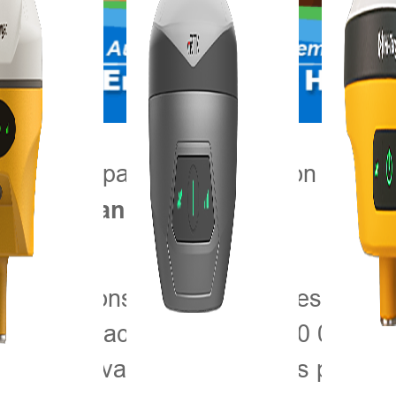
r sa participation au 31e Salon inter
Pologne
.
(Stand 11a-A17)
ds salons des technologies agricoles 
dition a accueilli près de 80 000 vis
t des innovations numériques pour l'a