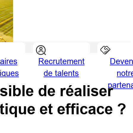
aires
Recrutement
Deven
giques
de talents
notr
parten
ible de réaliser
ique et efficace ?