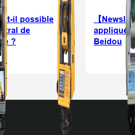
t-il possible
【Newslett
stral de
appliqué a
ace ?
Beidou