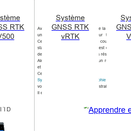
stème
Système
Sy
SS RTK
GNSS RTK
GNS
Avec le développement rapide de la société mode
V500
vRTK
V
une importance croissante pour tous les pa
Target dans votre
Cependant, la méthode la plus courante jusqu'à
stations totales et les GPS RTK, est chronophage 
e êtes-vous situé ?
de productivité humaine avec des résultats finaux
ouhaitez-vous voir
Alors, est-il possible de réaliser un relevé cadas
et efficace ?
s vous intéressent ?
Certainement oui !
gestions et nous
Système de solution de cartographie mobile Hi-T
votre ville !
vous aider avec l'arpentage cadastral !
Il est temps de changer !