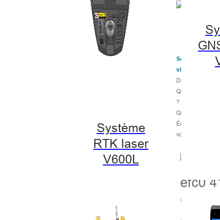
Sy
GN
Séminaire « Hi-
ville »
Dans quelle vill
Quels produits s
?
Quelles solution
Écrivez vos sug
Système
volerons jusqu'à 
RTK laser
V600L