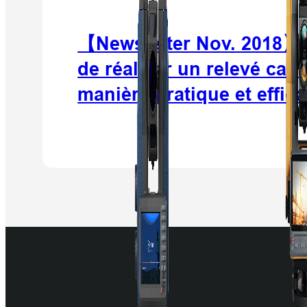
【Newsletter Nov. 2018】Es
de réaliser un relevé cada
manière pratique et effic