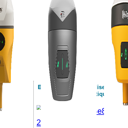
 à venir
Est-il possible de réaliser un rel
manière pratique et effi
evé
 et fouilles : plus
i-Target
 décembre 2018
0 CST