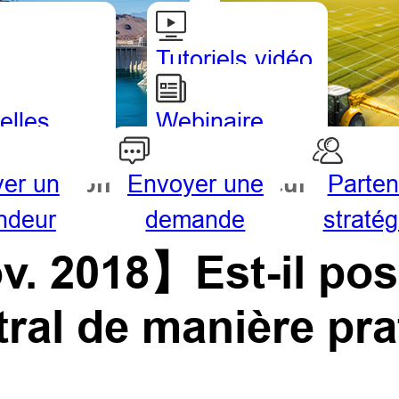
Tutoriels vidéo
elles
Webinaire
ver un
Envoyer une
Parten
drographie
Agriculture
ndeur
demande
straté
. 2018】Est-il poss
ral de manière prat