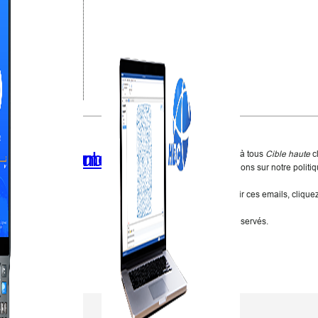
Nous avons envoyé ce message à tous
Cible haute
cl
Si vous souhaitez plus d'informations sur notre politiq
visiter
cette page
.
Si vous ne souhaitez plus recevoir ces emails, clique
suivant
Se désabonner
.
©2018
Cible haute
. Tous droits réservés.