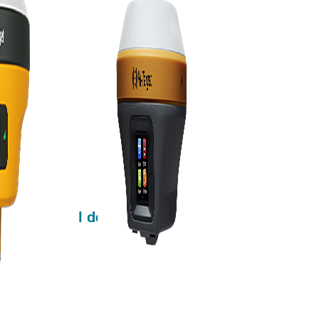
evé cadastral de
cace ?