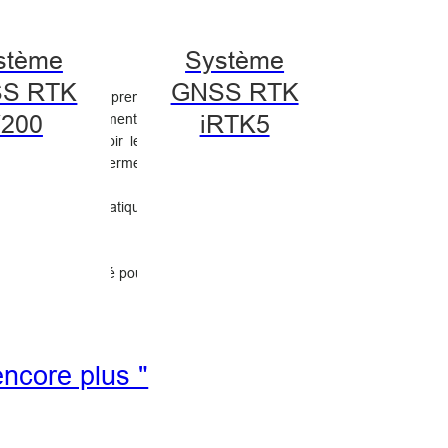
stème
Système
S RTK
GNSS RTK
rne, le cadastre prend
200
iRTK5
ys et gouvernements.
 présent, à savoir les
et inefficace en termes
 en 2D.
tral de manière pratique
arget (MMS)
est né pour