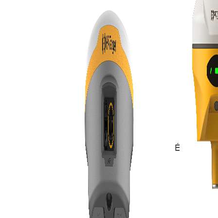
Événements
[Webinaire]
L
hydrographique
de produits H
Date:
Jeudi 6
16h00 – 17h0