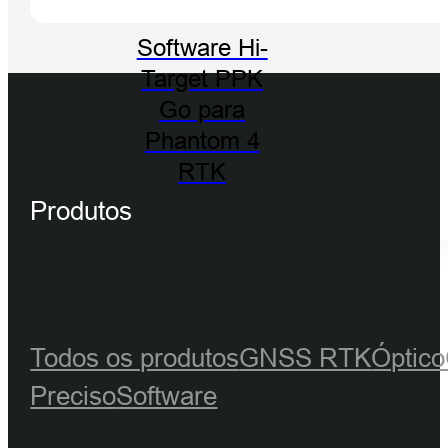
Software Hi-
Target PPK
Go para
Phantom 4
RTK
Produtos
Todos os produtos
GNSS RTK
Óptico
Preciso
Software