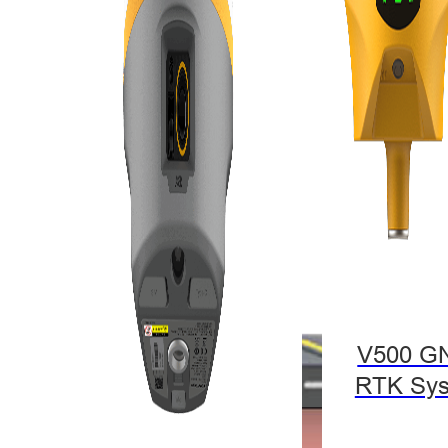
V500 G
RTK Sy