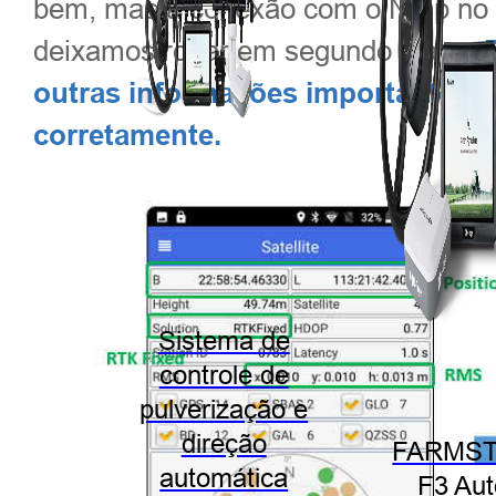
bem, mas a conexão com o Ntrip no 
deixamos rodar em segundo plano.
outras informações importantes 
corretamente.
Sistema de
controle de
pulverização e
direção
FARMST
automática
F3 Aut