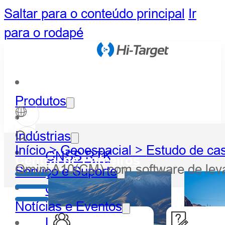
Saltar para o conteúdo principal
Ir
para o rodapé
Produtos
Indústrias
Início >
Geoespacial >
Estudo de ca
GNSS RTK
Central de Parceiros
Qmini A10(CM) com software de le
Serviço e Suporte
Óptico
Notícias e Eventos
LiDAR