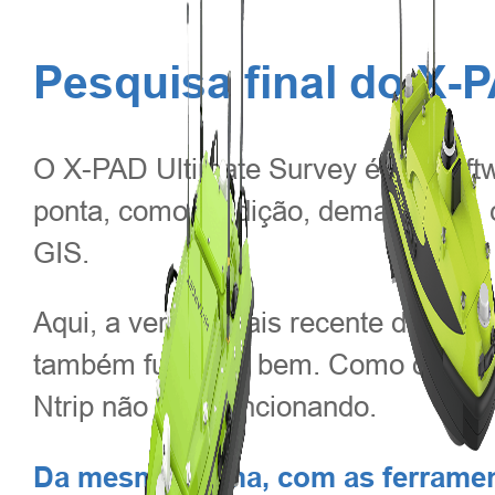
Pesquisa final do X-
O X-PAD Ultimate Survey é um softwar
ponta, como medição, demarcação, ca
GIS.
Aqui, a versão mais recente do X-P
também funciona bem. Como o Qmini
Ntrip não está funcionando.
Da mesma forma, com as ferramen