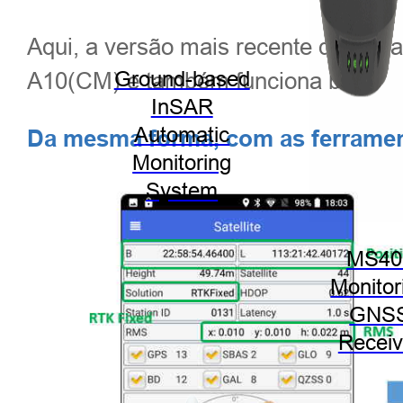
Aqui, a versão mais recente do Terra
A10(CM) e também funciona bem.
Ground-based
InSAR
Automatic
Da mesma forma, com as ferramen
Monitoring
System
MS40
Monitor
GNS
Receiv