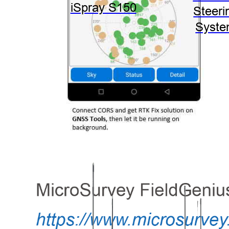
iSpray S150
Steeri
Syst