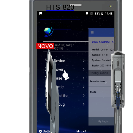
HTS-820
Robotic Total
Station
NOVO