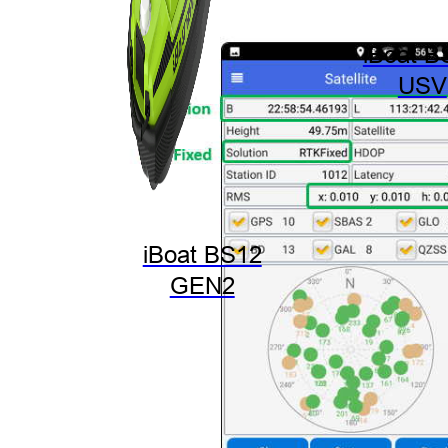
iBoat B
USV
iBoat BS12
GEN2