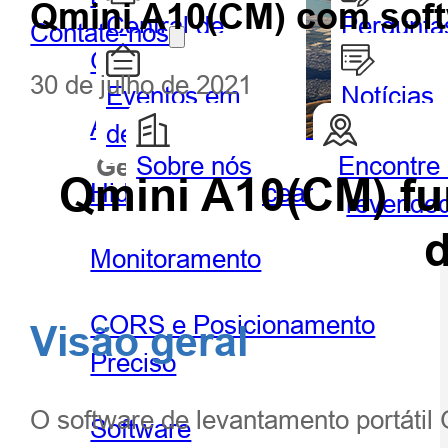
Qmini A10(CM) com soft
Central de
Pergunta
Contate-nos
GIS portátil e tablet
Parceiros
frequent
30 de julho de 2021
Eventos em
Notícias
Agricultura de precisão
destaque
Sobre nós
Encontre
Geoespacial
Hidrog
Qmini A10(CM) fu
Hidrografia e Oceanografia
revende
d
Monitoramento
CORS e Posicionamento
Visão geral
Preciso
O software de levantamento portátil
Software