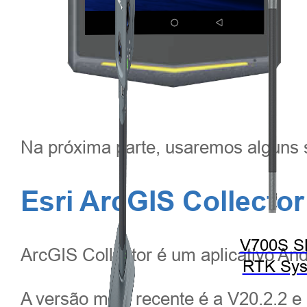
Na próxima parte, usaremos alguns
Esri ArcGIS Collecto
V700S 
ArcGIS Collector é um aplicativo And
RTK Sy
A versão mais recente é a V20.2.2 