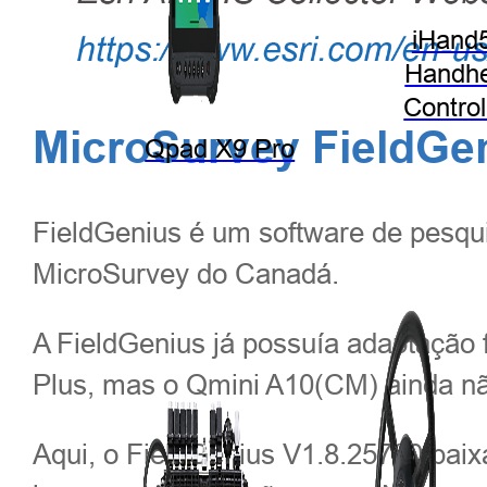
iHand
Handhe
Control
MicroSurvey FieldGe
Qpad X9 Pro
FieldGenius é um software de pesqui
MicroSurvey do Canadá.
A FieldGenius já possuía adaptação
Plus, mas o Qmini A10(CM) ainda não
Aqui, o FieldGenius V1.8.25720 baix