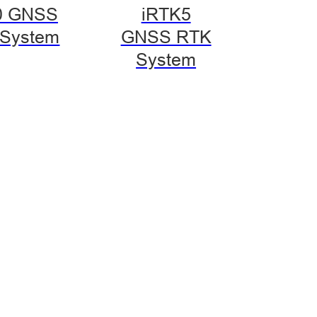
0 GNSS
iRTK5
System
GNSS RTK
System
na