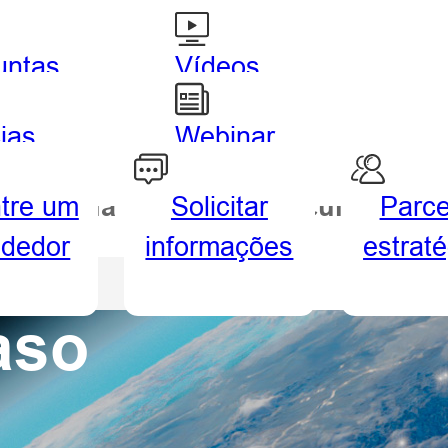
untas
Vídeos
uentes
tutoriais
ias
Webinar
tre um
Solicitar
Parce
drografia
Agricultura
ndedor
informações
estrat
a
aso