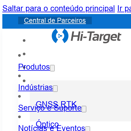
Saltar para o conteúdo principal
Ir 
Central de Parceiros
Produtos
Indústrias
GNSS RTK
Serviço e Suporte
Óptico
Notícias e Eventos