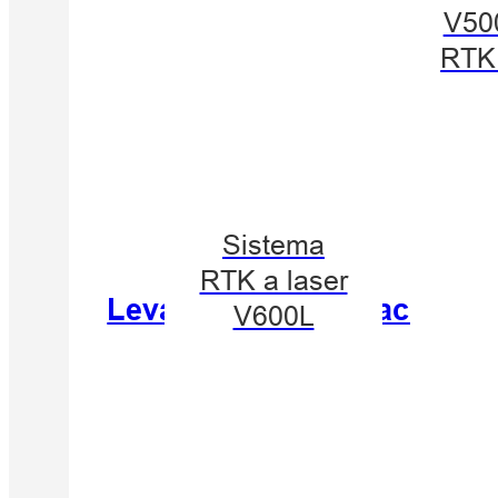
V50
RTK
Sistema
RTK a laser
Levantamento de fachadas 
V600L