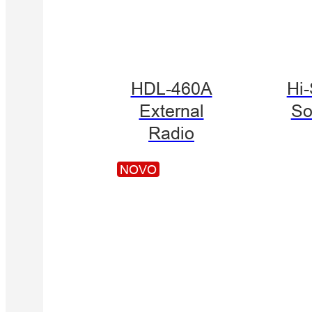
HDL-460A
Hi
External
So
Radio
NOVO