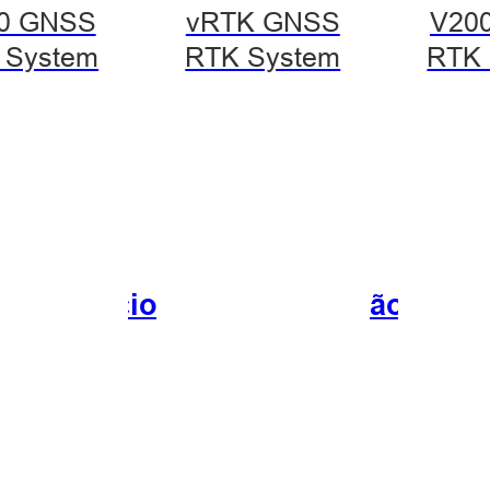
0 GNSS
vRTK GNSS
V20
 System
RTK System
RTK 
de edifícios para renovação urba