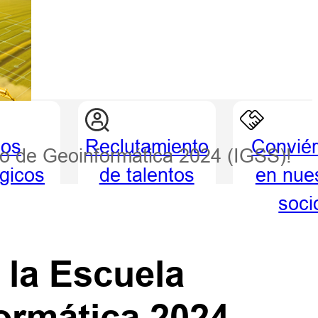
ios
Reclutamiento
Conviér
ano de Geoinformática 2024 (IGSS)!
égicos
de talentos
en nue
soci
a la Escuela
ormática 2024