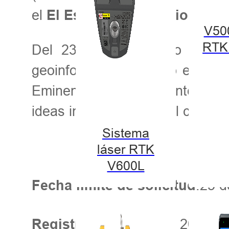
el
El
Escuela Internacional d
V50
RTK
Del 23 al 29 de junio en Wu
geoinformática de todo el mun
Eminentes conferenciantes se 
ideas innovadoras en el campo 
Sistema
láser RTK
V600L
:25 
Fecha límite de solicitud
rd
:23 de junio
, 2024
Registro