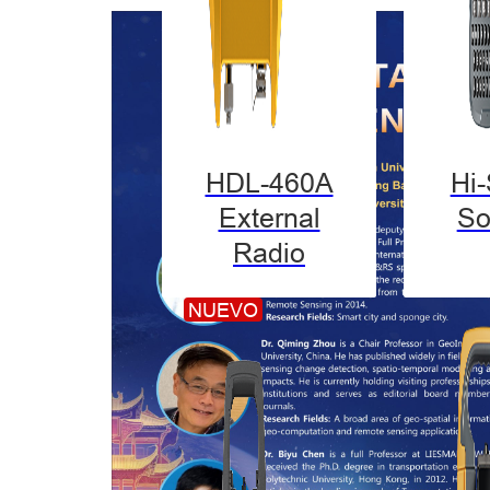
HDL-460A
Hi
External
So
Radio
NUEVO