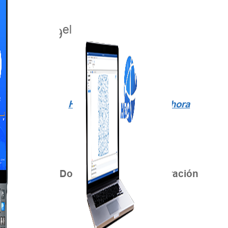
el
el
junio
-29
, 2024
Haga clic para aplicar ahora
Dos cursos de corta duración