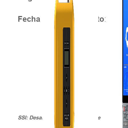
:24 de 
Fecha del campamento
SSI:
Desarrollo urbano sostenible