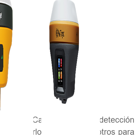
ografía, Cartografía y Teledetección
 invitarlo a unirse a nosotros para