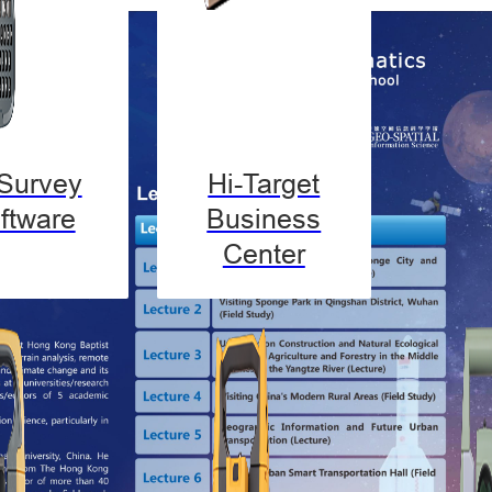
-Survey
Hi-Target
ftware
Business
Center