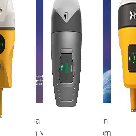
 Ingeniería de la Información en Top
e Wuhan y Hi-Target se complacen en