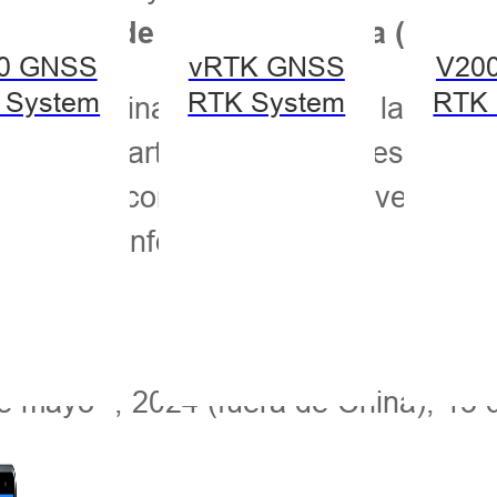
e Verano de Geoinformática (IGSS).
0 GNSS
vRTK GNSS
V20
 System
RTK System
RTK 
han, China, el IGSS da la bienve
do para participar en una sesión d
reunirán con las mentes jóvenes más
de la geoinformática.
Cronograma
el
de mayo
, 2024 (fuera de China); 13 