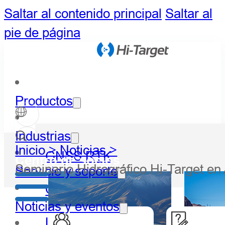
Saltar al contenido principal
Saltar al
pie de página
Productos
Industrias
Inicio >
Noticias >
GNSS RTK
Centro de socios
Seminario Hidrográfico Hi-Target e
Servicio y soporte
Óptico
Noticias y eventos
LiDAR