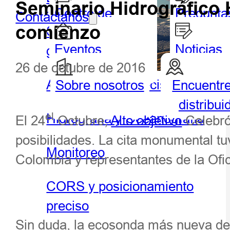
Seminario Hidrográfico 
Centro de
Pregunta
Contáctanos
comienzo
Sistema de información
socios
frecuent
Eventos
Noticias
geográfica portátil y tableta
26 de octubre de 2016
destacados
Agricultura de precisión
Sobre nosotros
Encuentr
Geoespacial
Hidrog
distribui
Hidrografía y Oceanografía
el
El 24
Octubre,
Alto objetivo
Celebró 
posibilidades. La cita monumental tu
Monitoreo
Colombia y representantes de la Ofi
CORS y posicionamiento
preciso
Sin duda, la ecosonda más nueva de