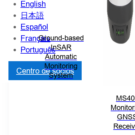
English
日本語
Español
Français
Ground-based
InSAR
Português
Automatic
Monitoring
Centro de socios
System
MS40
Monitor
GNS
Receiv