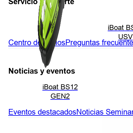
Servicio y soporte
iBoat B
USV
Centro de socios
Preguntas frecuent
Noticias y eventos
iBoat BS12
GEN2
Eventos destacados
Noticias
Seminar