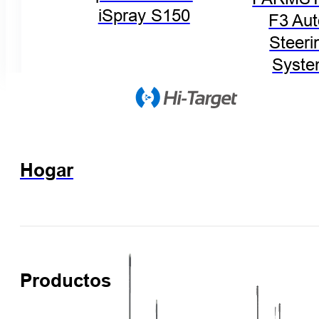
iSpray S150
F3 Aut
Steeri
Syst
Hogar
Productos