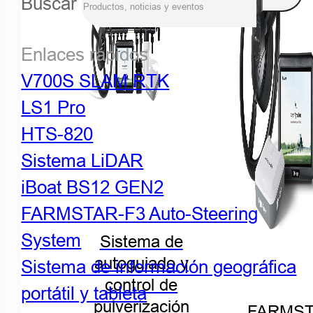
Buscar
Enlaces rápidos
V700S SLAM RTK
LS1 Pro
HTS-820
Sistema LiDAR
iBoat BS12 GEN2
FARMSTAR-F3 Auto-Steering
System
Sistema de
autoguiado y
Sistema de información geográfica
control de
portátil y tableta
pulverización
FARMST