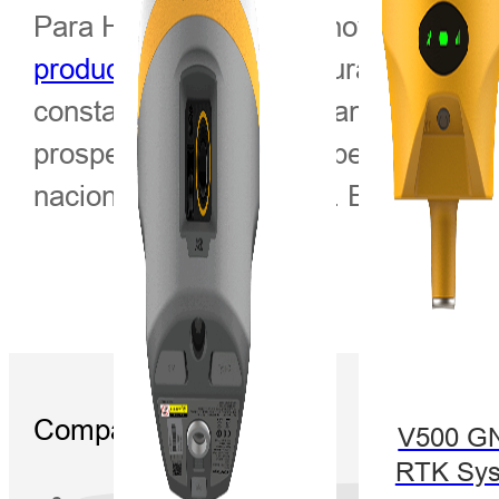
Para Hi-Target, cada innovación es u
producto hidrográfico
Durante más de 
constantemente por garantizar que l
prosperando, lo que ha permitido que
nacional e internacional. El presen
Compartir:
V500 G
RTK Sy