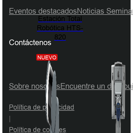
Eventos destacados
Noticias
Seminar
Estación Total
Robótica HTS-
820
Contáctenos
NUEVO
Sobre nosotros
Encuentre un distribu
Política de privacidad
|
Política de cookies