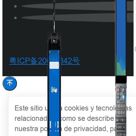
粤ICP备20068342号
Este sitio utiliza cookies y tecnologías
relacionadas, como se describe en
nuestra política de privacidad, para