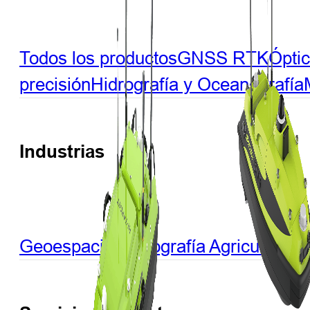
Todos los productos
GNSS RTK
Ópti
precisión
Hidrografía y Oceanografía
Industrias
Geoespacial
Hidrografía
Agricultura