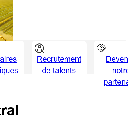
aires
Recrutement
Deven
giques
de talents
notr
parten
ral