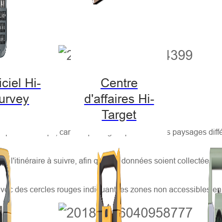
 méthode MMS.
Flux de travail MMS
ciel Hi-
Centre
urvey
d'affaires Hi-
Target
s un premier temps, car chaque région présente des paysages dif
e de l'itinéraire à suivre, afin que les données soient collectées
e, avec des cercles rouges indiquant les zones non accessibles en 