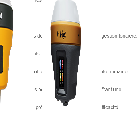
eillir toutes sortes de données nécessaires à la gestion foncière.
 différents formats.
hronophage et inefficace en termes de productivité humaine.
nt de nouvelles possibilités et applications, offrant une
re une meilleure précision et une plus grande efficacité,