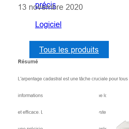
précis
13 novembre 2020
Logiciel
Tous les produits
Résumé
L'arpentage cadastral est une tâche cruciale pour tous
informations précieuses, ce qui exige une localisation
et efficace. Le MMS (Mobile Mapping System) est l'une
une précision centimétrique. Cet article présente l'app