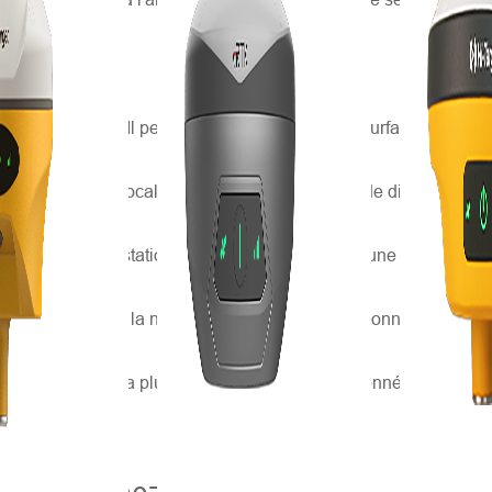
estion foncière. Il peut s'appliquer à toutes les surfaces et recu
 informations de localisation, de cartographie et de distance dans
stral utilise les stations totales et le GPS RTK, une méthode c
en 2D, tandis que la nouvelle ère est la 3D. Les données 3D ouvre
 est la méthode la plus récente de collecte de données 3D. Il off
.