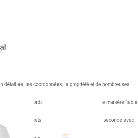
al
on détaillée, les coordonnées, la propriété et de nombreuses
s acquérir des coordonnées de haute précision de manière fiable
 mesurer des objets à des millions de points par seconde avec
s et ses procédures détaillées.