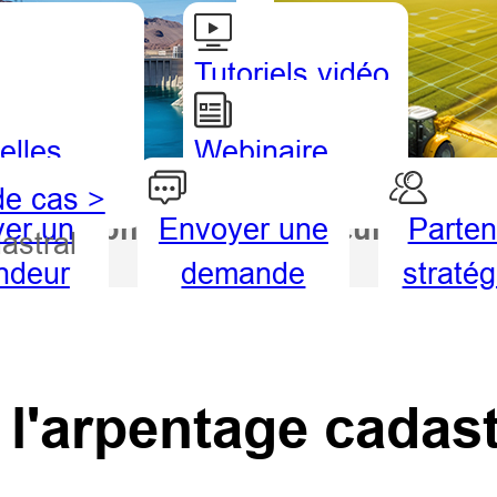
Tutoriels vidéo
elles
Webinaire
de cas >
ver un
Envoyer une
Parten
drographie
Agriculture
astral
ndeur
demande
straté
l'arpentage cadast