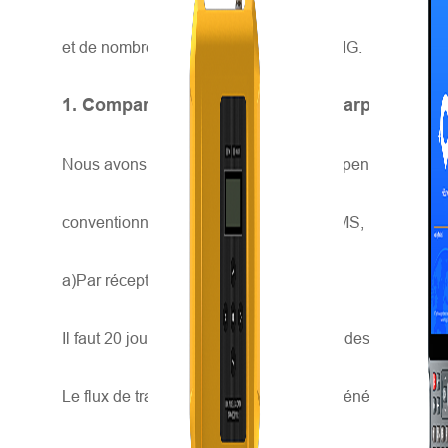
et de nombreuses autres applications SIG.
1. Comparaison de la méthode d'arpentage c
Nous avons comparé les méthodes d'arpentage conventi
conventionnelles de GPS RTK et de MMS, nous avons ob
a)Par récepteur GPS RTK
Il faut 20 jours pour terminer l'ensemble des travaux d'a
Le flux de travail du GPS RTK est très générique et bie