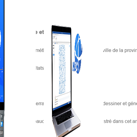
onventionnelle et de la méthode MMS
onnelles et la méthode MMS dans une petite ville de la provin
tenu les résultats suivants :
rpentage sur le terrain, et plus de 10 jours pour dessiner et génér
n compris par beaucoup, il ne sera donc pas illustré dans cet art