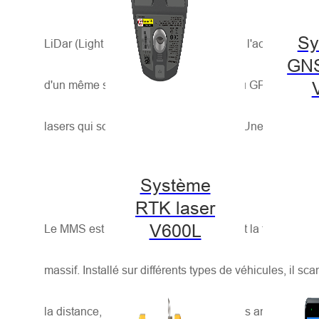
Sy
LiDar (Light Detection and Ranging) est l'acronyme de «
GN
d'un même système. Grâce à l'IMU et au GPS, il permet
lasers qui sont réfléchis vers l'intérieur. Une fois les
Système
RTK laser
V600L
Le MMS est l'une des méthodes utilisant la technologi
massif. Installé sur différents types de véhicules, il 
la distance, la localisation et les mesures angulaires 