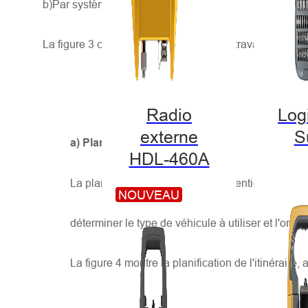
b)Par système de cartographie mobile,
La figure 3 ci-dessous illustre le flux de travail de la
Radio
Logi
externe
S
a) Planification d'itinéraire
HDL-460A
La planification d'itinéraire est essentielle dan
NOUVEAU
déterminer le type de véhicule à utiliser et l'ordr
La figure 4 montre la planification de l'itinérair