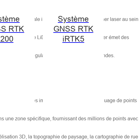
nel
stème
Système
PS, d'une centrale inertielle (IMU) et d'un scanner laser au sein
S RTK
GNSS RTK
e la technologie LiDar est que la tête du scanner émet des
200
iRTK5
ce et les mesures angulaires en quelques millisecondes.
ème peut fournir des images géocodées avec un nuage de points
ans une zone spécifique, fournissant des millions de points avec
délisation 3D, la topographie de paysage, la cartographie de rue