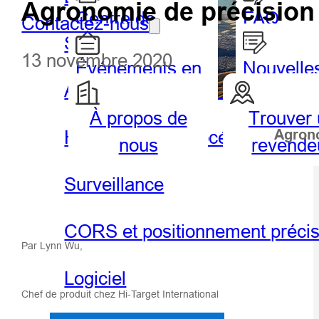
Agronomie de précision :
Centre de
FAQ
Contactez-nous
SIG portable et tablette
partenaires
13 novembre 2020
Événements en
Nouvelle
Agriculture de précision
vedette
À propos de
Trouver
Géospatiale
Hydro
Hydrographie et océanographie
Agrono
nous
revende
Surveillance
CORS et positionnement préci
Par Lynn Wu,
Logiciel
Chef de produit chez Hi-Target International