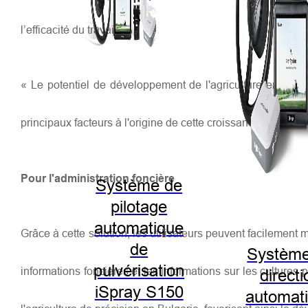
l’efficacité du travail.
« Le potentiel de développement de l'agriculture en Bul
principaux facteurs à l'origine de cette croissance seront
Pour l'administration foncière
Système de
pilotage
automatique
Grâce à cette solution, les utilisateurs peuvent facilement m
de
Système
pulvérisation
informations foncières et les informations sur les cultures
directi
iSpray S150
automat