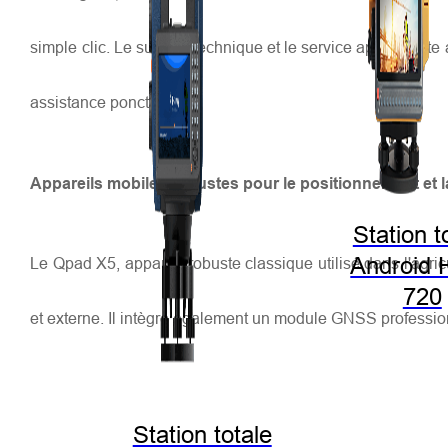
simple clic. Le support technique et le service après-vente
assistance ponctuelle.
Appareils mobiles robustes pour le positionnement et l
Station t
Android 
Le Qpad X5, appareil robuste classique utilisé dans l'agri
720
et externe. Il intègre également un module GNSS professionn
Station totale