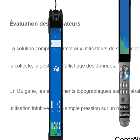
Évaluation des utilisateurs
La solution complète permet aux utilisateurs de se soucier de
la collecte, la gestion et l'affichage des données.
En Bulgarie, les équipements topographiques sont généralem
utilisation intuitive, d'une simple pression sur un bouton.
Contrôl