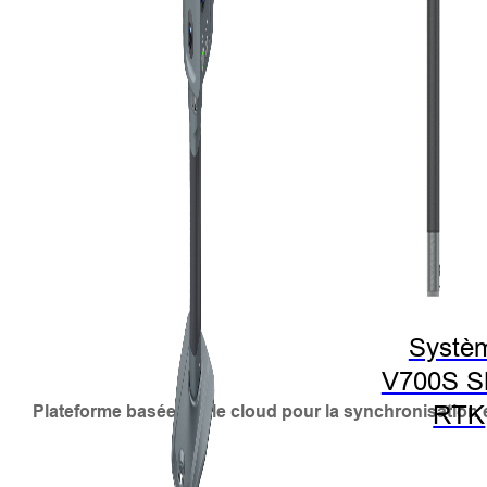
Systè
V700S 
RTK
Plateforme basée sur le cloud pour la synchronisation e