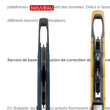
plateformes de post-traitement des données. Grâce à l'asso
NOUVEAU
différents besoins des utilisateurs.
Service de base — Diffusion de correction de haute pré
En Bulgarie, les systèmes actuels fournissent aux utilisate