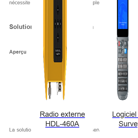
nécessite des terminaux portables simples d'utilisation et 
Solutions de haute précision
Aperçu
Radio externe
Logiciel
HDL-460A
Surve
La solution Hi-Target comprend des services CORS, appli