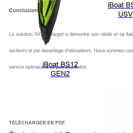
iBoat B
Conclusion
USV
La solution SIG Hi-Target a démontré son utilité et sa fia
secteurs et par davantage d'utilisateurs. Nous sommes conva
iBoat BS12
service optimaux à un prix abordable.
GEN2
TÉLÉCHARGER EN PDF