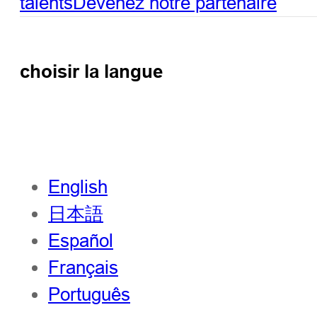
talents
Devenez notre partenaire
choisir la langue
English
日本語
Español
Français
Português