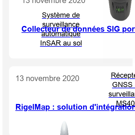
13 novembre 2020
Système de
surveillance
Collecteur de données SIG por
automatique
InSAR au sol
Récept
13 novembre 2020
GNSS 
surveill
MS40
RigelMap : solution d'intégratio