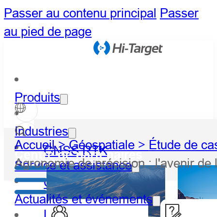
Passer au contenu principal
Passer
au pied de page
Produits
Industries
Accueil >
Géospatiale >
Étude de ca
GNSS RTK
Centre de partenaires
Agronomie de précision : l'avenir de 
Service et assistance
Optique
Actualités et événements
LiDAR