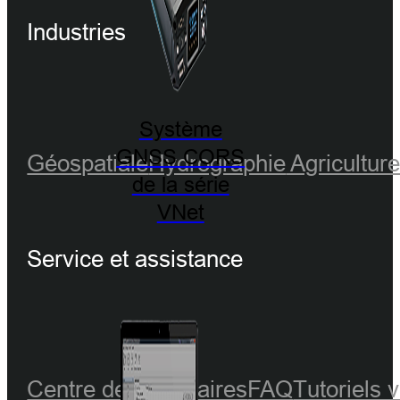
Industries
Système
GNSS CORS
Géospatiale
Hydrographie
Agricultur
de la série
VNet
Service et assistance
Centre de partenaires
FAQ
Tutoriels 