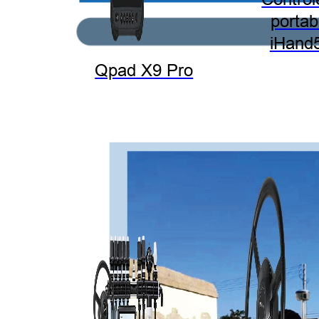
portab
iHand
Qpad X9 Pro