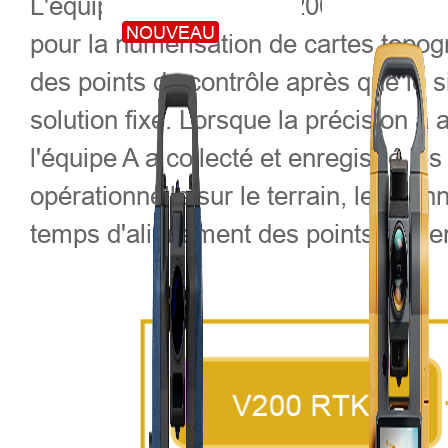
L'équipe A a utilisé le V200 RTK po
NOUVEAU
pour la numérisation de cartes topogr
des points de contrôle après que le 
solution fixe. Lorsque la précision a a
l'équipe A a collecté et enregistré le
opérationnelle sur le terrain, les d
temps d'alignement des points de ce