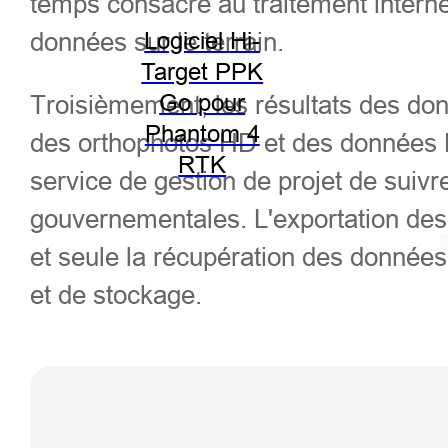
temps consacré au traitement inter
données sur le terrain.
Logiciel Hi-
Target PPK
Troisièmement, les résultats des donn
Go pour
Phantom 4
des orthophotos HD et des données 
RTK
service de gestion de projet de suivr
gouvernementales. L'exportation des
et seule la récupération des donnée
et de stockage.