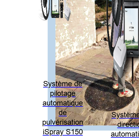
Système de
pilotage
automatique
de
Système
pulvérisation
directi
iSpray S150
automat