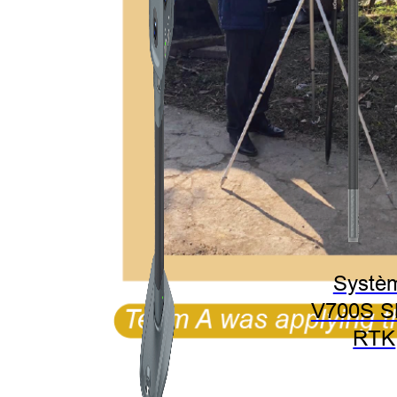
Systè
V700S 
RTK