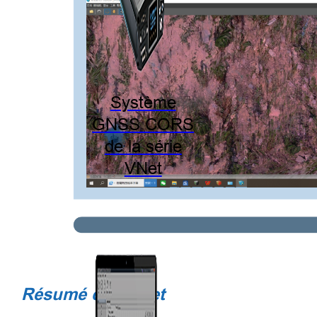
Système
GNSS CORS
de la série
VNet
Résumé du projet