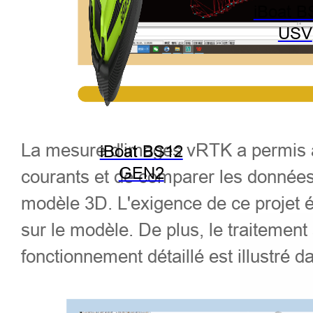
iBoat B
USV
La mesure d'images vRTK a permis à l
iBoat BS12
GEN2
courants et de comparer les données 
modèle 3D. L'exigence de ce projet ét
sur le modèle. De plus, le traitemen
fonctionnement détaillé est illustré d