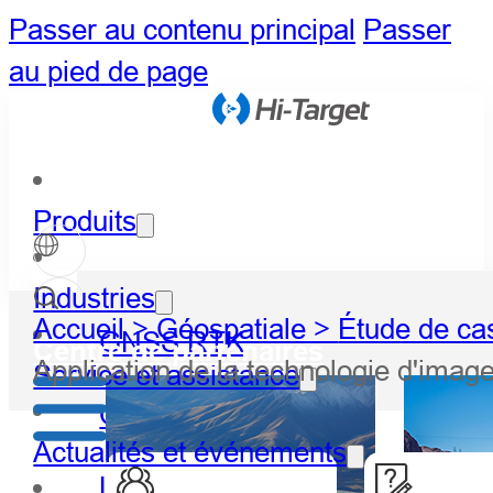
Passer au contenu principal
Passer
au pied de page
Produits
Industries
Accueil >
Géospatiale >
Étude de ca
GNSS RTK
Centre de partenaires
Application de la technologie d'ima
Service et assistance
Optique
Actualités et événements
LiDAR