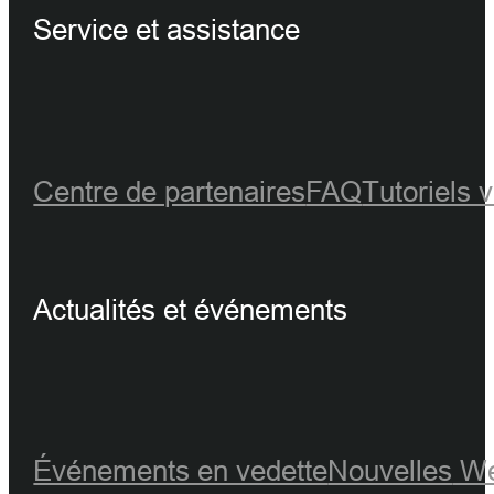
Service et assistance
Centre de partenaires
FAQ
Tutoriels 
Actualités et événements
Événements en vedette
Nouvelles
We