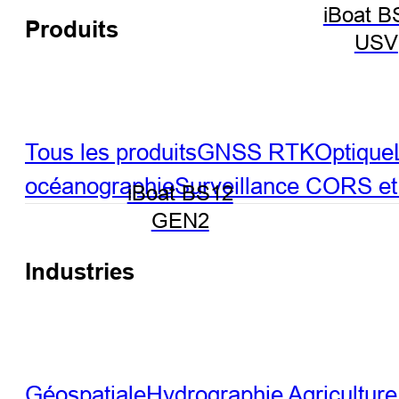
iBoat B
Produits
USV
Tous les produits
GNSS RTK
Optique
océanographie
Surveillance
CORS et 
iBoat BS12
GEN2
Industries
Géospatiale
Hydrographie
Agriculture