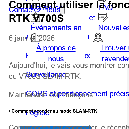
Comment utiliser la fon
Centre de
FAQ
Contactez-nous
RTK V700S
SIG portable et tablette
partenaires
Événements en
Nouvelle
Agriculture de précision
6 janvier 2026
vedette
À propos de
Trouver
Géospatiale
Hydro
Hydrographie et océanographie
nous
revende
Aujourd'hui, je vais vous montrer c
Surveillance
du V700S SLAM RTK.
CORS et positionnement préci
Maintenant, commençons !
Logiciel
• Comment accéder au mode SLAM-RTK
Commencez par connecter le récepteur