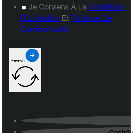
Je Consens À La
Conditions
D'utilisation
Et
Politique De
Confidentialité
.
Envoyer
Contrôl