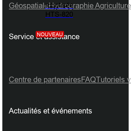
Géospatiale
Hydrographie
Agricultur
robotisée
HTS-820
NOUVEAU
Service et assistance
Centre de partenaires
FAQ
Tutoriels 
Actualités et événements