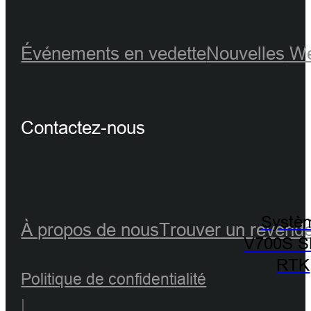
Événements en vedette
Nouvelles
We
Contactez-nous
Systè
À propos de nous
Trouver un revend
V700S 
RTK
Politique de confidentialité
|