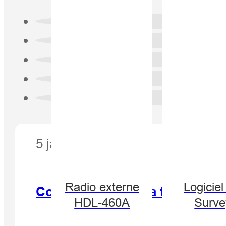
5 janvier 2026
Radio externe
Logiciel
Comment utiliser la fonction
HDL-460A
Surve