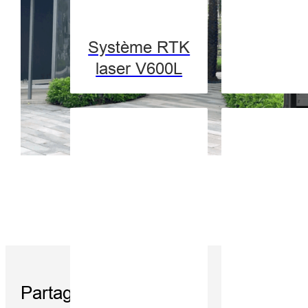
Système RTK
laser V600L
Tutori
Partager: