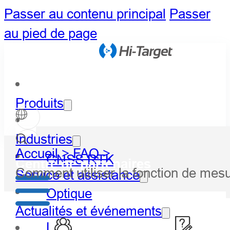
Passer au contenu principal
Passer
au pied de page
Produits
Industries
Accueil >
FAQ >
GNSS RTK
Centre de partenaires
Comment utiliser la fonction de me
Service et assistance
Optique
Actualités et événements
LiDAR