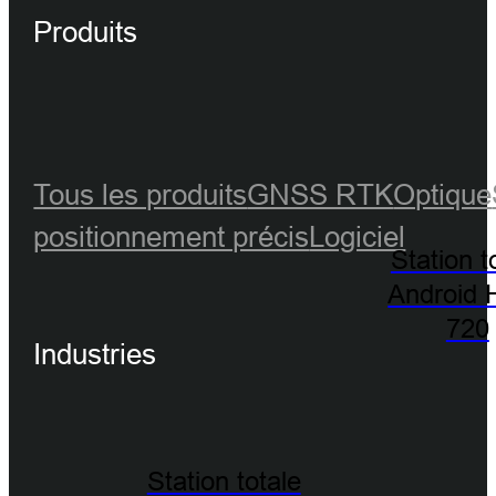
Produits
Tous les produits
GNSS RTK
Optique
positionnement précis
Logiciel
Station t
Android 
720
Industries
Station totale