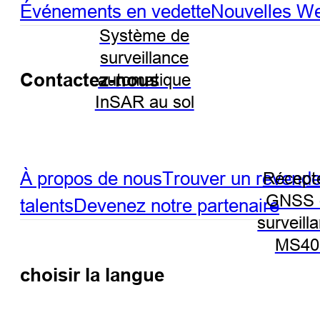
Événements en vedette
Nouvelles
We
Système de
surveillance
Contactez-nous
automatique
InSAR au sol
À propos de nous
Trouver un revend
Récept
GNSS 
talents
Devenez notre partenaire
surveill
MS40
choisir la langue