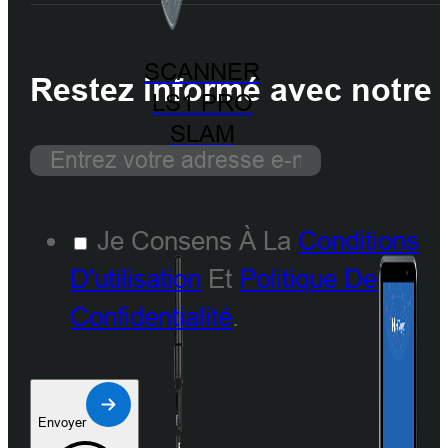
SCANNER
Restez informé avec notre 
LS1 PRO
SLAM
Je Consens À La
Conditions
D'utilisation
Et
Politique De
Confidentialité
.
Envoyer