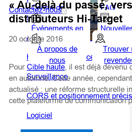
« Au-delà du passé, ver
Centre de
FAQ
Contactez-nous
distributeurs Hi-Target
SIG portable et tablette
partenaires
Événements en
Nouvelle
Agriculture de précision
20 octobre 2016
vedette
À propos de
Trouver
Géospatiale
Hydro
Hydrographie et océanographie
nous
revende
Pour
Cible haute
, il est déjà deven
Surveillance
en automne. Cette année, cependant
actualisé : une réforme structurelle i
CORS et positionnement préci
cette plateforme de communication pe
Logiciel