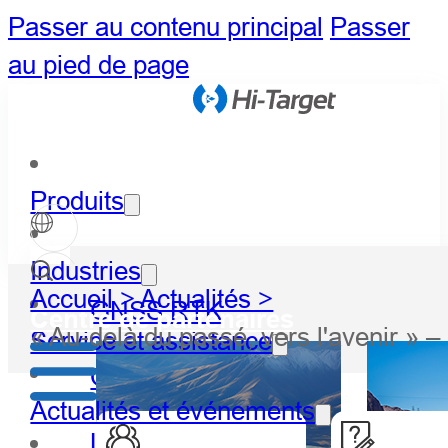
Passer au contenu principal
Passer
au pied de page
Produits
Industries
Accueil >
Actualités >
GNSS RTK
Centre de partenaires
« Au-delà du passé, vers l'avenir » 
Service et assistance
Optique
Actualités et événements
LiDAR