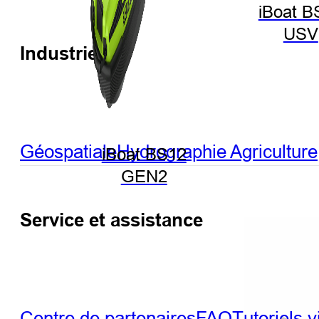
iBoat B
USV
Industries
Géospatiale
Hydrographie
Agriculture
iBoat BS12
GEN2
Service et assistance
Centre de partenaires
FAQ
Tutoriels 