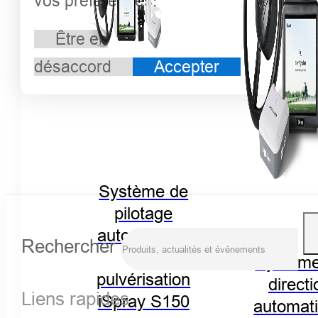
vos préférences.
Être en
désaccord
Accepter
Système de
pilotage
automatique
Rechercher
de
Système
pulvérisation
directi
Liens rapides
iSpray S150
automat