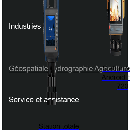
Industries
Géospatiale
Hydrographie
Agricultur
Station t
Android 
720
Service et assistance
Station totale