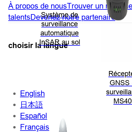
À propos de nous
Trouver un revend
Système de
talents
Devenez notre partenaire
surveillance
automatique
InSAR au sol
choisir la langue
Récept
GNSS 
surveill
English
MS40
日本語
Español
Français