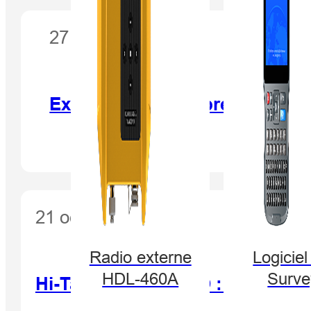
27 septembre 2016
Experts Hi-Target présentant 
21 octobre 2016
Radio externe
Logiciel
HDL-460A
Surve
Hi-Target à InterGEO : Passer au