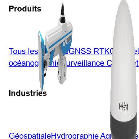
Produits
Tous les produits
GNSS RTK
Optique
océanographie
Surveillance
CORS et 
Industries
Géospatiale
Hydrographie
Agriculture