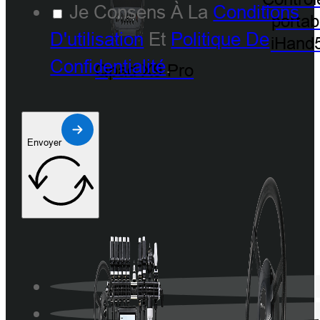
Je Consens À La
Conditions
portab
D'utilisation
Et
Politique De
iHand
Confidentialité
.
Qpad X9 Pro
Envoyer