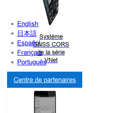
English
日本語
Système
Español
GNSS CORS
Français
de la série
VNet
Português
Centre de partenaires