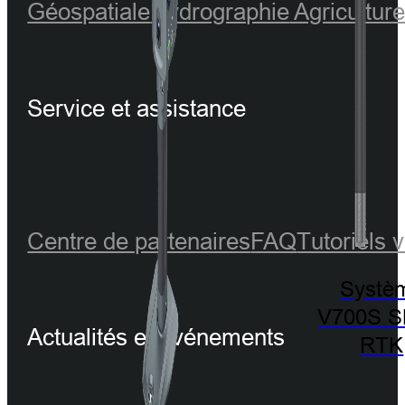
Géospatiale
Hydrographie
Agricultur
Service et assistance
Centre de partenaires
FAQ
Tutoriels 
Systè
V700S 
Actualités et événements
RTK