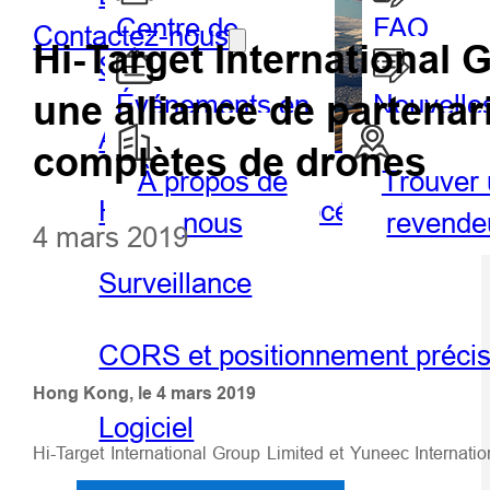
Centre de
FAQ
Contactez-nous
Hi-Target International 
SIG portable et tablette
partenaires
une alliance de partenar
Événements en
Nouvelle
Agriculture de précision
vedette
complètes de drones
À propos de
Trouver
Géospatiale
Hydro
Hydrographie et océanographie
nous
revende
4 mars 2019
Surveillance
CORS et positionnement préci
Hong Kong, le 4 mars 2019
Logiciel
Hi-Target International Group Limited et Yuneec Internatio