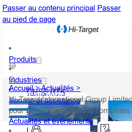
Passer au contenu principal
Passer
au pied de page
Produits
Industries
Accueil >
Actualités >
GNSS RTK
Centre de partenaires
Hi-Target International Group Limited
Service et assistance
pour fournir des solutions complètes
Optique
Actualités et événements
LiDAR