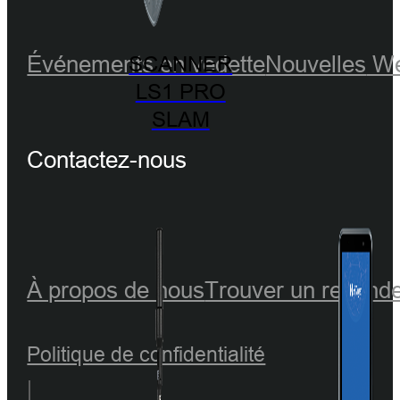
Événements en vedette
Nouvelles
We
SCANNER
LS1 PRO
SLAM
Contactez-nous
À propos de nous
Trouver un revend
Politique de confidentialité
|