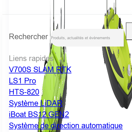
Rechercher
Liens rapides
V700S SLAM RTK
LS1 Pro
HTS-820
Système LiDAR
iBoat BS12 GEN2
Système de direction automatique