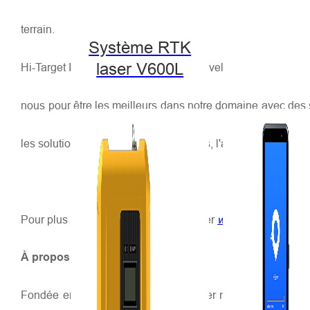
terrain.
Système RTK
laser V600L
Hi-Target International continuera à développer des produ
nous pour être les meilleurs dans notre domaine avec des sol
les solutions, le contrôle des machines, l'agriculture de pré
Pour plus d'informations, veuillez visiter
www.hi-target.com
À propos de Yuneec
Fondée en 1999, Yuneec est un leader mondial de l'aviati