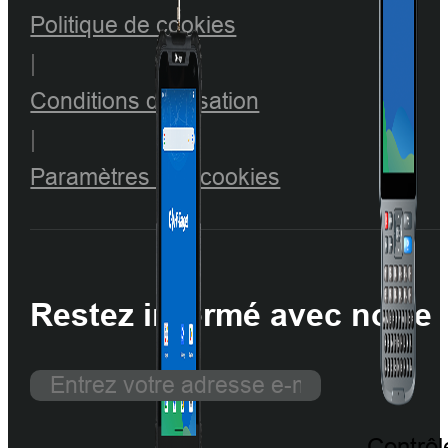
Politique de cookies
|
Conditions d'utilisation
|
Paramètres des cookies
Restez informé avec notre 
Contrôl