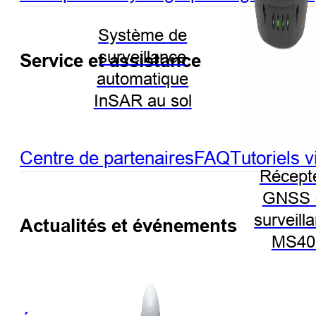
Système de
surveillance
Service et assistance
automatique
InSAR au sol
Centre de partenaires
FAQ
Tutoriels 
Récept
GNSS 
surveill
Actualités et événements
MS40