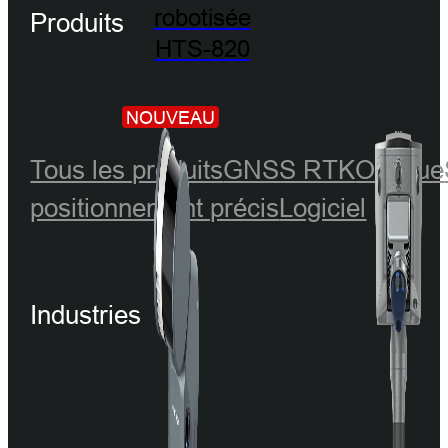
robotisée
Produits
HTS-820
NOUVEAU
Tous les produits
GNSS RTK
Optique
positionnement précis
Logiciel
Industries