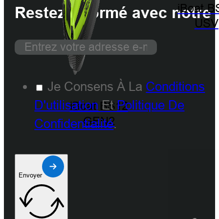
iBoat B
Restez informé avec notre 
USV
Je Consens À La
Conditions
D'utilisation
Et
Politique De
iBoat BS12
GEN2
Confidentialité
.
Envoyer