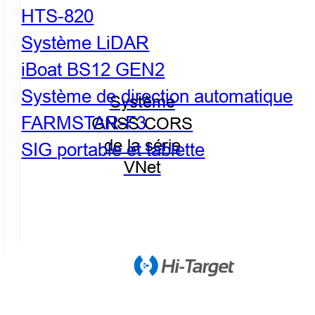
HTS-820
Système LiDAR
iBoat BS12 GEN2
Système de direction automatique
Système
FARMSTAR-F3
GNSS CORS
de la série
SIG portable et tablette
VNet