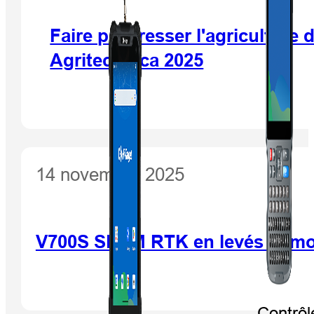
Faire progresser l'agriculture 
Agritechnica 2025
14 novembre 2025
V700S SLAM RTK en levés immobi
Contrôl