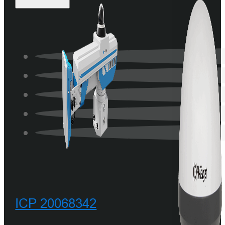
ICP 20068342