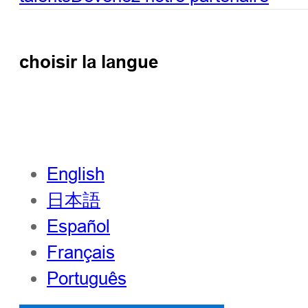
choisir la langue
English
日本語
Español
Français
Português