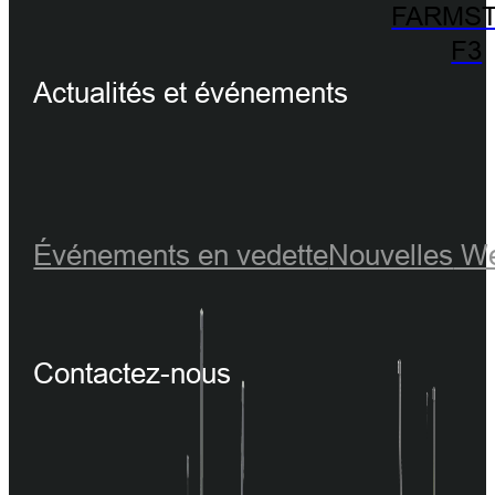
FARMST
F3
Actualités et événements
Événements en vedette
Nouvelles
We
Contactez-nous