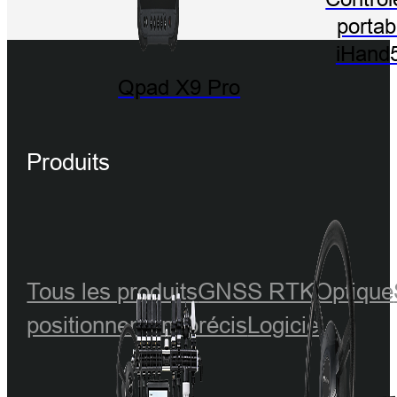
portab
iHand
Qpad X9 Pro
Produits
Tous les produits
GNSS RTK
Optique
positionnement précis
Logiciel