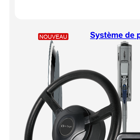
robotisée
HTS-820
Système de p
NOUVEAU