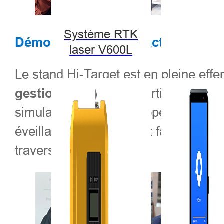
Système RTK
Démonstrations interactives : capte
laser V600L
Le stand Hi-Target est en pleine effe
Les participants pe
gestion agricole
simulations en direct d'opérations su
éveillant leur curiosité et favorisant
travers le monde.