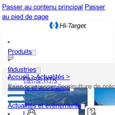
Passer au contenu principal
Passer
au pied de page
Produits
Industries
Accueil >
Actualités >
GNSS RTK
Centre de partenaires
Faire progresser l'agriculture de pré
Service et assistance
Optique
Actualités et événements
LiDAR