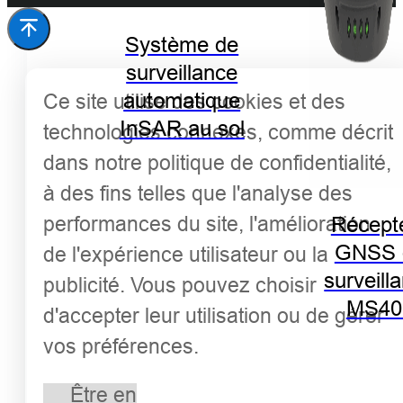
Système de
surveillance
automatique
Ce site utilise des cookies et des
InSAR au sol
technologies connexes, comme décrit
dans notre politique de confidentialité,
à des fins telles que l'analyse des
performances du site, l'amélioration
Récept
GNSS 
de l'expérience utilisateur ou la
surveill
publicité. Vous pouvez choisir
MS40
d'accepter leur utilisation ou de gérer
vos préférences.
Être en