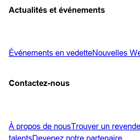
Actualités et événements
Événements en vedette
Nouvelles
We
Contactez-nous
À propos de nous
Trouver un revend
talents
Devenez notre partenaire