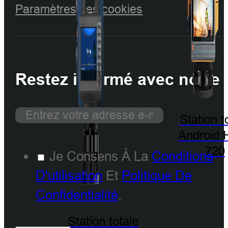
Paramètres des cookies
Restez informé avec notre 
Station t
Android 
720
Je Consens À La
Conditions
D'utilisation
Et
Politique De
Confidentialité
.
Station totale