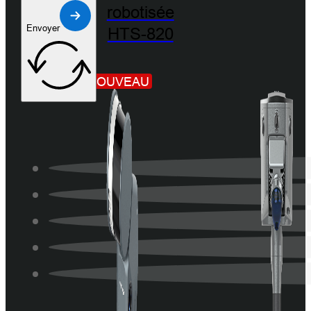
robotisée
Envoyer
HTS-820
NOUVEAU