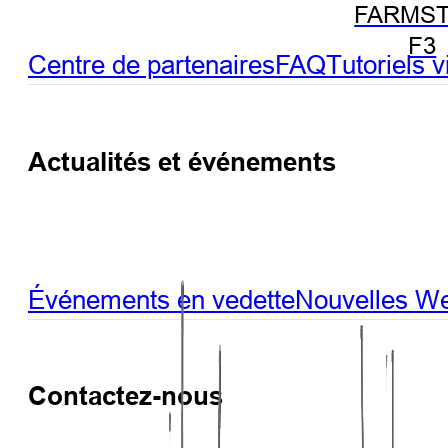
FARMST
F3
Centre de partenaires
FAQ
Tutoriels 
Actualités et événements
Événements en vedette
Nouvelles
We
Contactez-nous