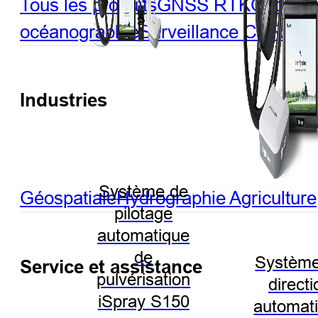
Tous les produits
GNSS RTK
Optique
océanographie
Surveillance
CORS et 
Industries
Système de
Géospatiale
Hydrographie
Agriculture
pilotage
automatique
de
Système
Service et assistance
pulvérisation
directi
iSpray S150
automat