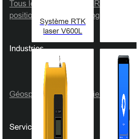
Tous les produits
GNSS RTK
Optique
positionnement précis
Logiciel
Système RTK
laser V600L
Industries
Géospatiale
Hydrographie
Agricultur
Service et assistance