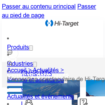
Passer au contenu principal
Passer
au pied de page
Produits
Industries
Accueil >
Actualités >
GNSS RTK
Centre de partenaires
L'apparition spectaculaire de Hi-Targ
Service et assistance
Optique
Actualités et événements
LiDAR