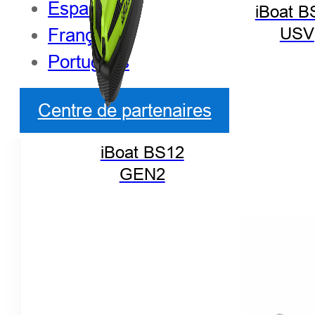
Español
iBoat B
Français
USV
Português
Centre de partenaires
iBoat BS12
GEN2