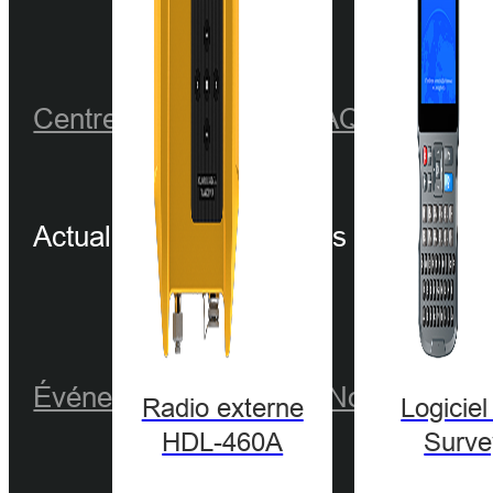
Centre de partenaires
FAQ
Tutoriels 
Actualités et événements
Événements en vedette
Nouvelles
We
Radio externe
Logiciel
HDL-460A
Surve