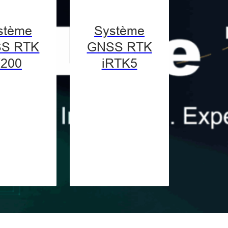
stème
Système
S RTK
GNSS RTK
200
iRTK5