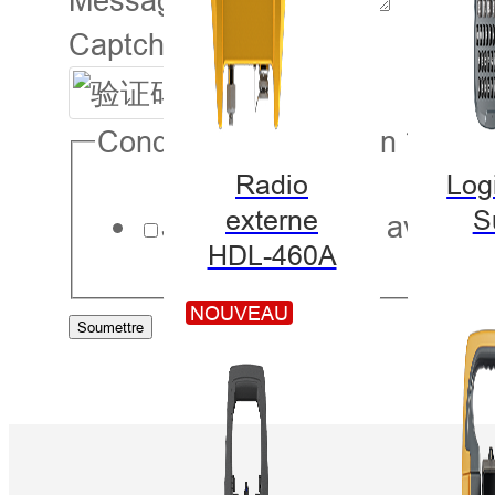
Message
Captcha
*
Disposition
Conditions d'utilisation
*
des
Radio
Logi
externe
S
Je suis d'accord avec le
numéros
HDL-460A
de
NOUVEAU
Soumettre