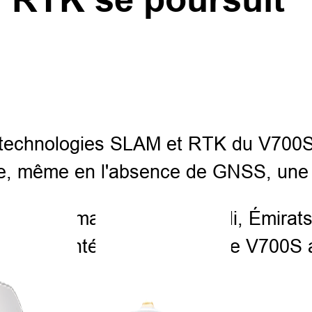
 technologies SLAM et RTK du V700S 
que, même en l'absence de GNSS, une 
u dans
Allemagne, Brésil, Chili, Émirat
 fluides intérieur-extérieur, le V700