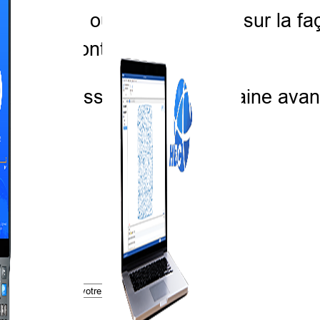
 en action ou en savoir plus sur la fa
niques seront proposés.
rd'hui et assistez à la prochaine av
on
*