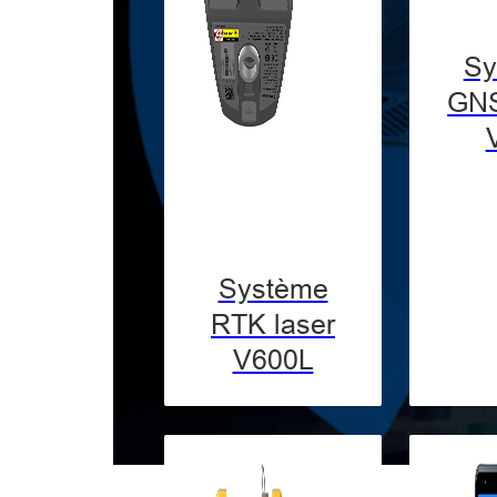
Sy
GN
Système
RTK laser
V600L