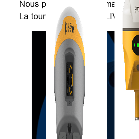
Nous proposons désormais cette
La tournée V700S GO LIVE est o