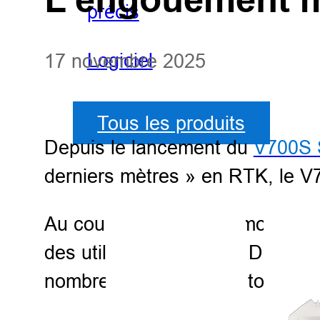
précis
Logiciel
17 novembre 2025
Tous les produits
Depuis le lancement du
V700S
derniers mètres » en RTK, le V
Au cours des derniers mois, des
des utilisateurs locaux. Du bala
nombreux débats dans toute la 