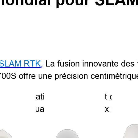
 SLAM RTK
,
La fusion innovante des
700S offre une précision centimétri
 manifestations en direct ont eu lie
yage de quartiers urbains aux relevés
région.