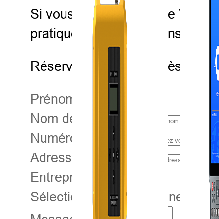
Si vous souhaitez voir le V700S
pratiques et des sessions tech
Réservez votre place dès aujou
Prénom
*
Nom de famille
*
Numéro de contact
*
Adresse email
*
Entreprise
Sélectionnez un pays/une régi