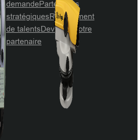
demande
Partenaires
stratégiques
Recrutement
de talents
Devenez notre
partenaire