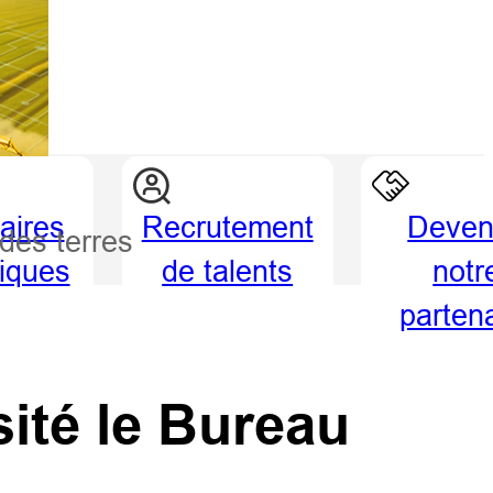
aires
Recrutement
Deven
 des terres
giques
de talents
notr
parten
sité le Bureau