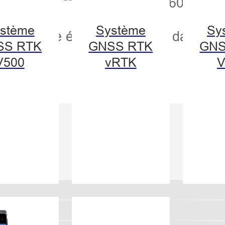
stème
Système
Sy
ne nouvelle étape importante dans le p
SS RTK
GNSS RTK
GNS
V500
vRTK
V