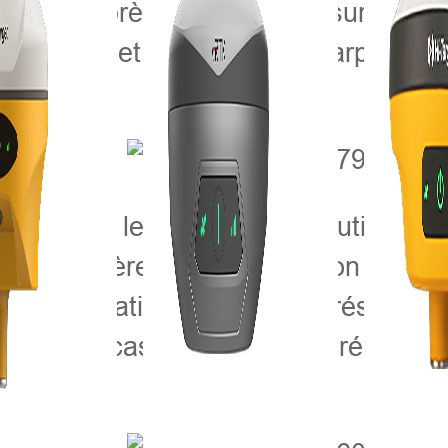
né une brève introduction sur la stru
nstruments et technologies d'arpentag
igné que les produits et solutions Hi
tion foncière et a exprimé son souha
de coopération. Hi-Target a réservé u
 cette occasion, Hi-Target présentera
ssite.