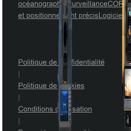
océanographie
Surveillance
CORS
et positionnement précis
Logiciel
Politique de confidentialité
|
Politique de cookies
|
Conditions d'utilisation
|