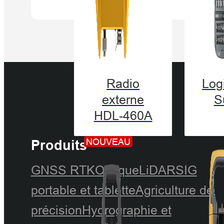
Radio
Logi
externe
S
HDL-460A
NOUVEAU
Produits
GNSS RTK
Optique
LiDAR
SIG
portable et tablette
Agriculture de
précision
Hydrographie et