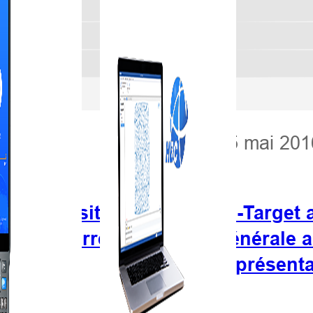
25 mai 201
rget a visité le
Hi-Target 
on des terres
générale a
représent