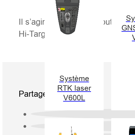
Sy
Il s’agira sans aucun doute d’u
GN
Hi-Target.
Système
RTK laser
Partager:
V600L