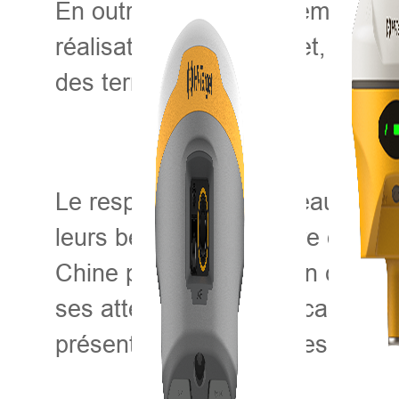
En outre, David a également don
réalisations de Hi-Target, les i
des terres.
Le responsable du bureau a soul
leurs besoins en matière de ges
Chine pour discuter d'un cadre 
ses attentes à cette occasion. À
présentera des exemples de réu