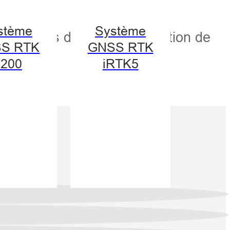
stème
Système
rocessus d’internationalisation de
S RTK
GNSS RTK
200
iRTK5