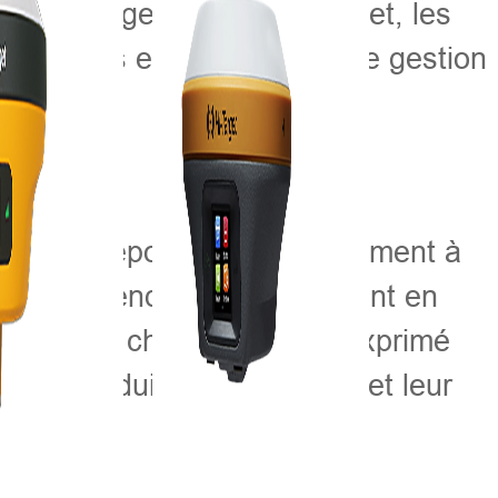
cture de gestion de Hi-Target, les
e avancés et les solutions de gestion
-Target répondaient parfaitement à
it de se rendre prochainement en
n accueil chaleureux et a exprimé
 ses produits aux visiteurs et leur