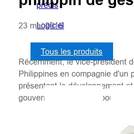
précis
Logiciel
23 mai 2016
Tous les produits
Récemment, le vice-président de
Philippines en compagnie d'un p
présentant le développement et l
gouvernement chinois pour cette