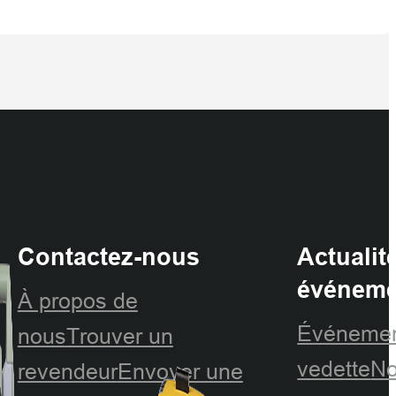
Contactez-nous
Actualit
événeme
À propos de
Événemen
nous
Trouver un
vedette
No
revendeur
Envoyer une