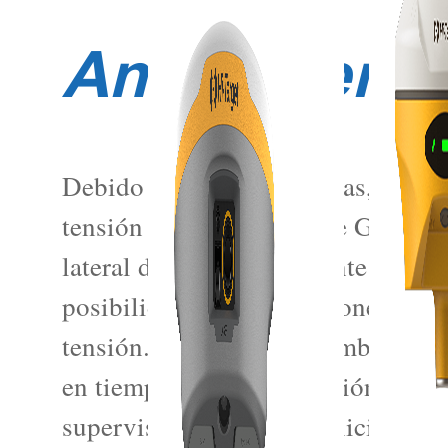
Antecedente
Debido a las fuertes lluvias, se pr
tensión en la provincia de Guangd
lateral de aproximadamente 10 m. E
posibilidad de deformaciones secun
tensión. Hi-Target, en nombre del 
en tiempo real la inclinación, el d
supervisión en la etapa inicial del