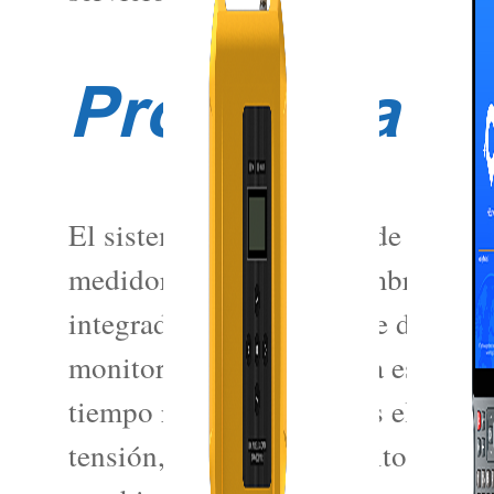
Programa de
El sistema de monitoreo de torres
medidor de grietas inalámbrico, un
integrada de monitoreo de desplaza
monitoreo de lluvia y una estación
tiempo real y las 24 horas el asent
tensión, así como la monitorización