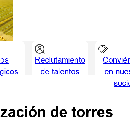
ios
Reclutamiento
Conviér
égicos
de talentos
en nue
soci
zación de torres