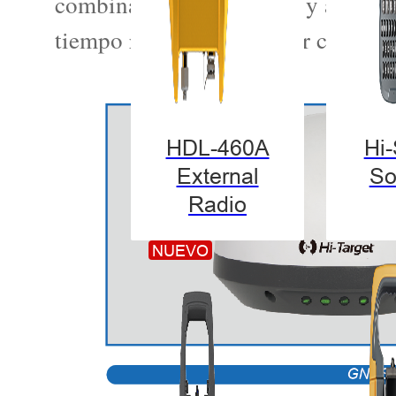
combinado de monitoreo y alerta t
tiempo real y en cualquier condició
HDL-460A
Hi
External
So
Radio
NUEVO