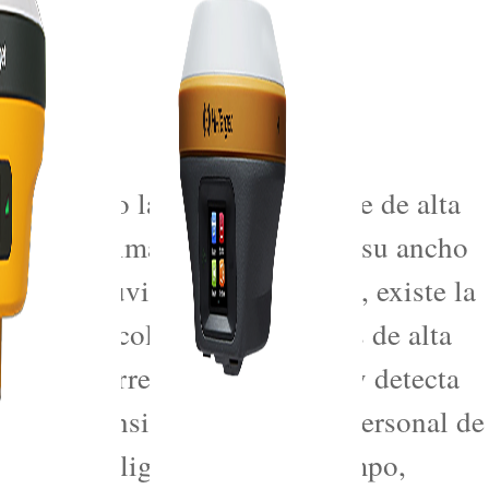
ierra bajo la base de una torre de alta
 es de aproximadamente 25 m y su ancho
da de lluvias o un terremoto, existe la
vocar el colapso de las torres de alta
oreo de torres que monitorea y detecta
 de alta tensión, alertando al personal de
nar los peligros ocultos a tiempo,