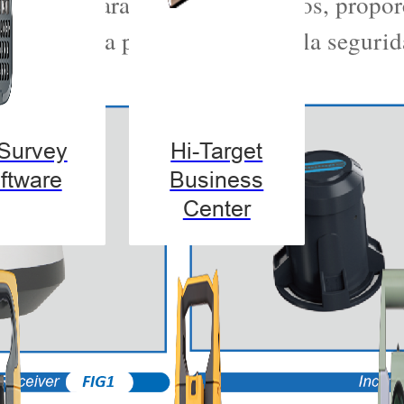
emprana para riesgos geológicos, propor
n climática para la gestión de la segurid
-Survey
Hi-Target
ftware
Business
Center