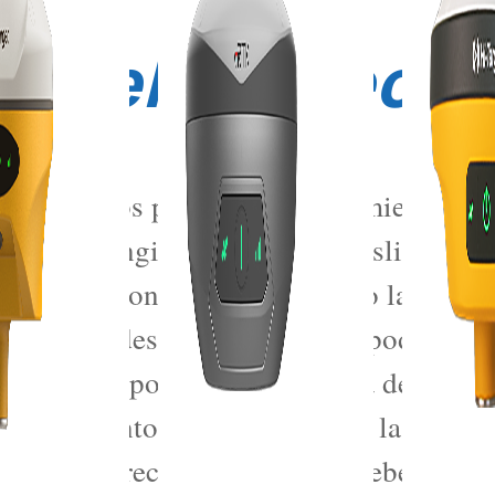
s del proyecto
odujeron dos pequeños deslizamientos de t
ong. La longitud del cuerpo deslizante
n condiciones adversas, como la tempora
darias y deslizamientos, que podrían pro
cliente, proporciona un sistema de monit
esplazamiento y la vibración de las torres
 desastre y recordándoles que deben elimi