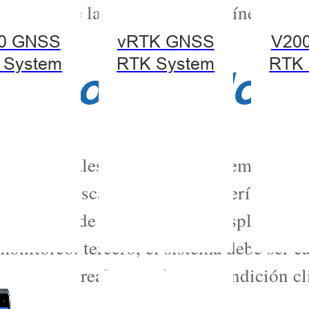
eguridad de la operación de la línea de t
0 GNSS
vRTK GNSS
V20
 System
RTK System
RTK 
puntos de dolo
des principales: primero, el sistema de mo
erable y escalable, con características q
dicadores de asentamiento, desplazamien
onitoreo. tercero, el sistema debe ser c
en tiempo real en cualquier condición cli