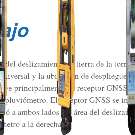
bajo
re del deslizamiento de tierra de la torre 
niversal y la ubicación de despliegue n
luye principalmente un receptor GNSS, u
pluviómetro. El receptor GNSS se instaló
taló a ambos lados del área del deslizam
ómetro a la derecha.