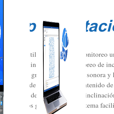
 Implementaci
 Hi-Target utiliza equipos de monitoreo 
a estación integrada de monitoreo de inc
miento de grietas, una alarma sonora y 
 integrada de monitoreo de contenido de 
amiento, el desplazamiento, la inclinació
 de riesgos geológicos. El sistema facil