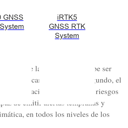
ransmisión.
0 GNSS
iRTK5
System
GNSS RTK
r
System
nitoreo de la torre no solo debe ser
ue favorezcan la inversión. segundo, el
to, inclinación, deformación, riesgos
apaz de emitir alertas tempranas y
mática, en todos los niveles de los