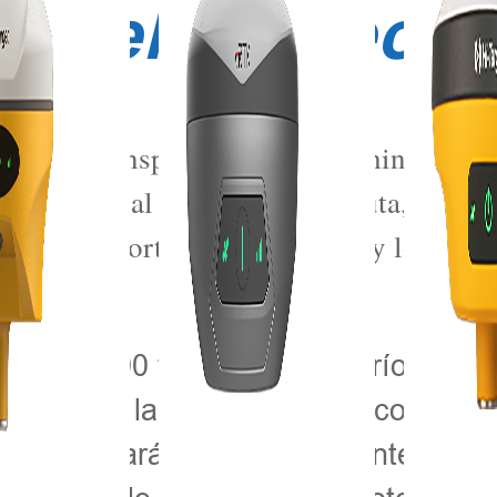
s del proyecto
 para el transporte fluvial en China. En l
porte fluvial a lo largo de la ruta, el v
 de transporte ha aumentado, y los habita
ial de 2.000 toneladas en el río Liuji
rno local y la ciudadanía. La constr
cto aumentará significativamente la ca