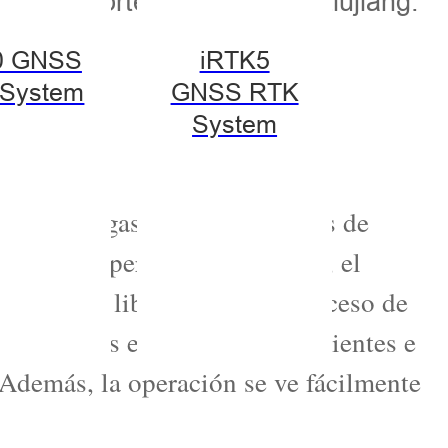
transporte fluvial del río Liujiang.
0 GNSS
iRTK5
r
System
GNSS RTK
System
ual de dragas u otras máquinas de
l área de operación submarina, el
 la altura libre durante el proceso de
cavaciones excesivas o insuficientes e
. Además, la operación se ve fácilmente