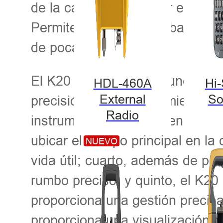
de la cabina para evitar excavac
Permite al operador trabajar co
de poca iluminación.
El K20 cumple cuatro funciones 
HDL-460A
Hi
External
So
precisión de posicionamiento RT
Radio
instrumento y la comprensión de
ubicar el cuerpo principal en l
NUEVO
vida útil; cuarto, además de pr
rumbo preciso; y quinto, el K2
proporciona una gestión precisa
proporciona una visualización pr