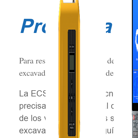
Programa de
Para resolver el problema de dragad
excavadora ECS900 (en adelante, 
La ECS900 utiliza la tecnología
precisa y en tiempo real del cabe
de los valores de varios sensor
excavadora. Además, guía al ope