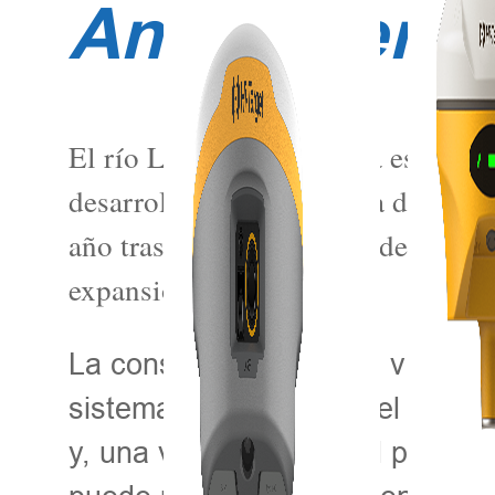
Antecedente
El río Liujiang es una vía esencial
desarrollo de la economía del trans
año tras año, la demanda de buques
expansión del río Liu.
La construcción de una vía fluv
sistema de transporte, el gobie
y, una vez finalizado, el proye