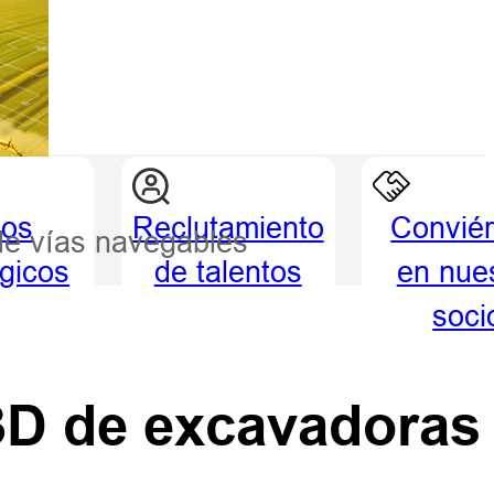
ios
Reclutamiento
Conviér
de vías navegables
égicos
de talentos
en nue
soci
 3D de excavadoras