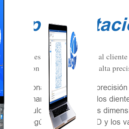
 Implementaci
o de canales, Hi-Target ofrece al cliente
ECS900) con RTK separado de alta preci
 de posicionamiento de alta precisión
zal del martillo triturador y los dien
es de ángulo y las principales dimensi
rador según los gráficos 3D y los va