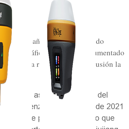
os últimos años, gracias al rápido
olumen de tráfico portuario ha aumentado
ntes de la ruta esperan con ilusión la
ang es una aspiración común del
ucción comenzó en diciembre de 2021
pacidad de paso del canal, lo que