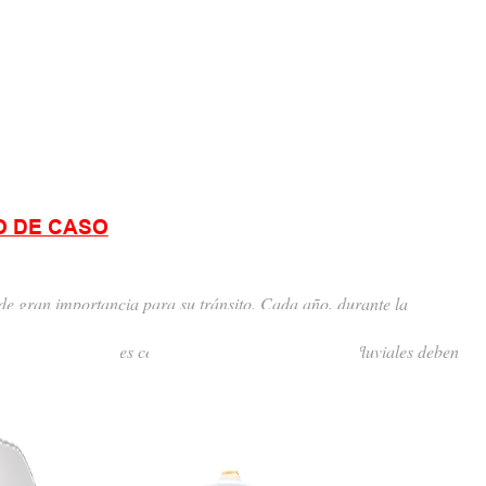
O DE CASO
 de gran importancia para su tránsito. Cada año, durante la
lo, las autoridades competentes en materia de vías fluviales deben
ial.