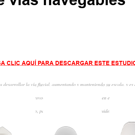
A CLIC AQUÍ PARA DESCARGAR ESTE ESTUDI
 desarrollar la vía fluvial, aumentando y manteniendo su escala, y es
umula en el río, provocando la acumulación de limo en el fondo. Por el
rina y el dragado, para garantizar la seguridad y fluidez del flujo fluv