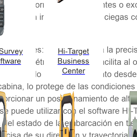
iones incorrectas, insuficientes o ex
n precisión incluso en zonas ciegas c
principales: primero, mejora la preci
-Survey
Hi-Target
ftware
Business
K centimétrica; segundo, facilita al 
Center
 su estado de funcionamiento desde l
a cabina, lo protege de las condicion
oporcionar un posicionamiento de alta
0 se puede utilizar con el software 
 del estado de la embarcación en tie
ecisa de su dirección y trayectoria.