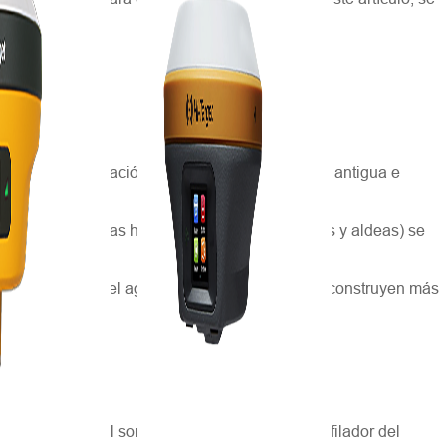
tenta la civilización. En toda gran civilización antigua e
% de las residencias humanas (ciudades, pueblos y aldeas) se
os seres humanos y el agua es cada vez mayor; se construyen más
da multihaz, el sonar de barrido lateral, el perfilador del