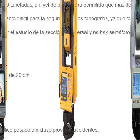
.000 toneladas, a nivel de buques, ha permitido que más de 80
astante difícil para la seguridad de los topógrafos, ya que tend
acer el estudio de la sección transversal y no hay semáforo en e
sión de 20 cm.
 tráfico pesado e incluso provocar accidentes.