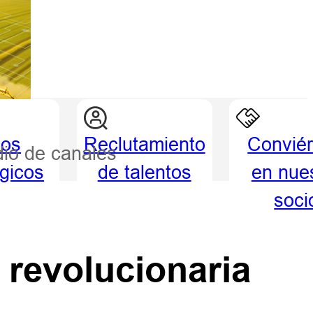
ios
Reclutamiento
Conviér
dio de canales
égicos
de talentos
en nue
soci
 revolucionaria