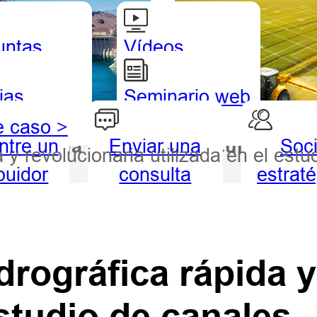
untas
Vídeos
uentes
tutoriales
ias
Seminario web
a
e caso >
ntre un
Enviar una
Soc
drografía
Agricultura
 y revolucionaria utilizada en el estu
ibuidor
consulta
estrat
a
drográfica rápida y
estudio de canales