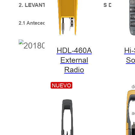
2. LEVANTAMIENTO DE CANALES DE TRÁF
2.1 Antecedentes del proyecto
E
HDL-460A
Hi
External
So
e
Radio
a
NUEVO
d
t
a
k