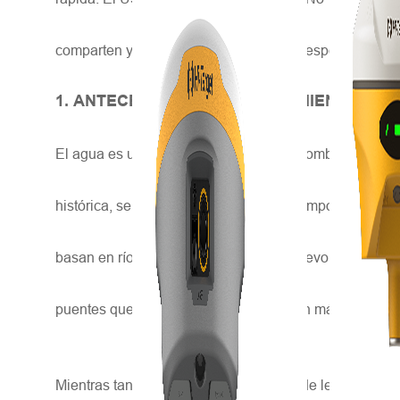
comparten y analizan dos aplicaciones específicas de
1. ANTECEDENTES Y LEVANTAMIENTO HID
El agua es un elemento básico, pero asombroso, para tod
histórica, se encuentra al menos un río importante que
basan en ríos, arroyos y pozos. Con la revolución indus
puentes que cruzan el río; se construyen más puertos 
Mientras tanto, las nuevas tecnologías de levantamiento 