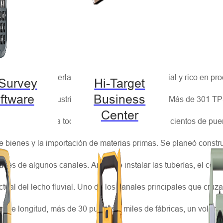
ICO PESADO
l Delta del Río Perla, entrelazado con la red fluvial y rico en p
-Survey
Hi-Target
ftware
Business
conómicos e industriales de China desde 1979. Más de 301 T
Center
llí y se exportan a todo el mundo. La red fluvial y cientos de 
e bienes y la importación de materias primas. Se planeó constru
ravés de algunos canales. Antes de instalar las tuberías, el con
ctual del lecho fluvial. Uno de los canales principales que cr
m de longitud, más de 30 puertos y miles de fábricas, un volum