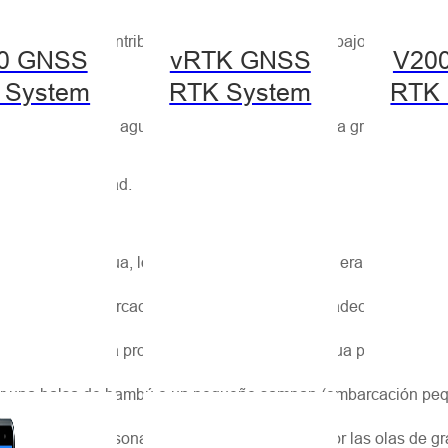
hidrográficos, contribuyen en gran medida al trabajo de las aut
0 GNSS
vRTK GNSS
V20
 System
RTK System
RTK 
utoridades del agua y del tráfico se enfrentan a grandes desafí
n a gran velocidad.
undidad del agua, lo primero que debían hacer era encontrar y 
ios en la embarcación, buscando la posición adecuada para mont
tener en cuenta la profundidad real, ya que el agua podía ser d
lar una balsa de bambú o un pequeño sampan (embarcación peq
 la vida del personal y eran fáciles de volcar por las olas de g