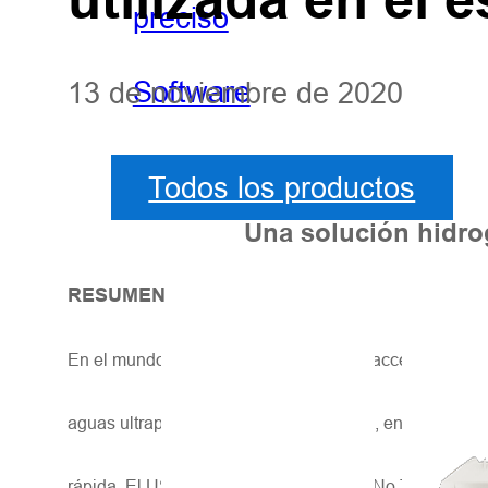
preciso
Software
13 de noviembre de 2020
Todos los productos
Una solución hidrog
RESUMEN
En el mundo existen muchos lugares inaccesibles, pel
aguas ultraprofundas y lagos de barrera, entre otros.
rápida. El USV (Vehículo de Superficie No Tripulado) e