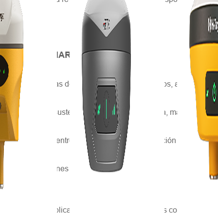
l USV.
ROGRÁFICO MARINO TRADICIONAL
as las criaturas de la Tierra. Para los humanos, alimenta y sus
 nutre la tierra y sustenta la sociedad. Hoy en día, más del 95
trial que surgió entre los siglos I y IV, la interacción entre l
y dársenas con fines económicos y sociales.
hidrográfico aplicado a la ingeniería civil, tales como la ecoson