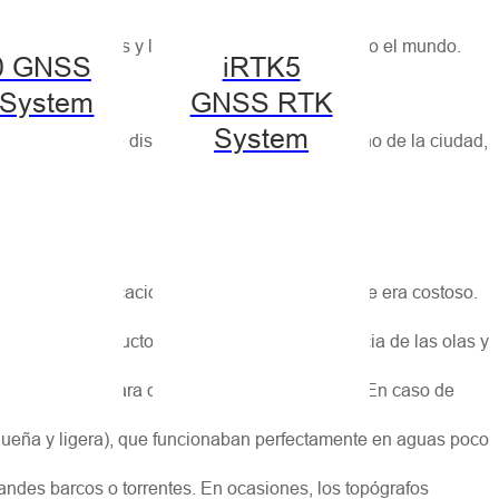
oridades públicas y los sectores privados en todo el mundo.
0 GNSS
iRTK5
System
GNSS RTK
System
os a la hora de diseñar o implementar el diseño de la ciudad,
alquilar embarcaciones locales, lo cual siempre era costoso.
ar el transductor, evitando así la interferencia de las olas y
emasiado baja para que la embarcación flotara. En caso de
ueña y ligera), que funcionaban perfectamente en aguas poco
randes barcos o torrentes. En ocasiones, los topógrafos