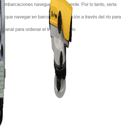
0 embarcaciones naveguen diariamente. Por lo tanto, sería
rían que navegar en barco o embarcación a través del río para
l canal para ordenar el tráfico pesado.