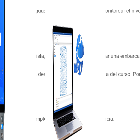
 un terremoto, aguas contaminadas o incluso monitorear el nive
ía del lago en la isla, donde no es fácil transportar una embarc
arena y presas desde la parte alta hasta la baja del curso. Por 
e China como ejemplos de solución como referencia.