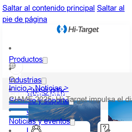
Saltar al contenido principal
Saltar al
pie de página
Productos
Industrias
Inicio >
Noticias >
GNSS RTK
Centro de socios
CIAME 2025: Hi-Target impulsa el di
Servicio y soporte
Óptico
Noticias y eventos
LiDAR