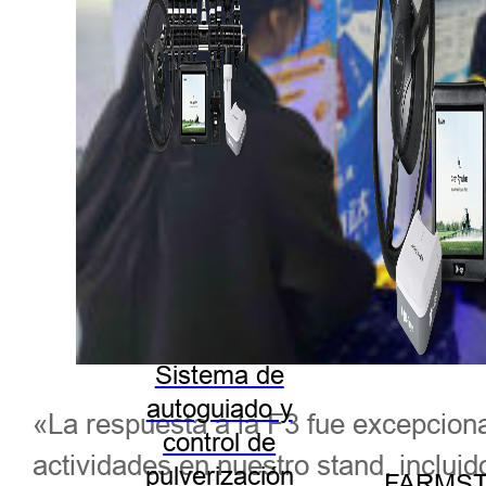
Sistema de
autoguiado y
«La respuesta a la F3 fue excepcion
control de
actividades en nuestro stand, incluid
pulverización
FARMST