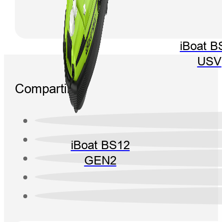
iBoat B
USV
Compartir:
iBoat BS12
GEN2