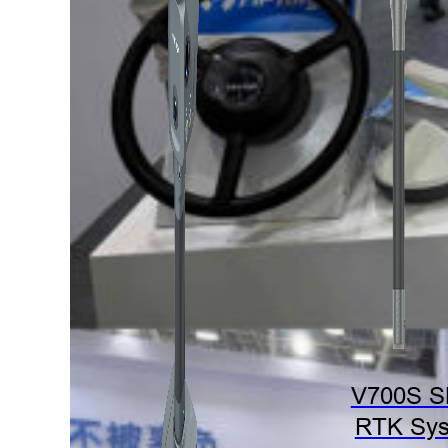
V700S 
RTK Sy