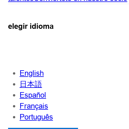
elegir idioma
English
日本語
Español
Français
Português