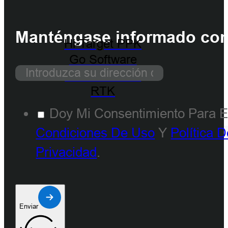
Manténgase informado con 
Hi-Target PPK
Go Software
for Phantom 4
RTK
Doy Mi Consentimiento Para E
Condiciones De Uso
Y
Política 
Privacidad
.
Enviar