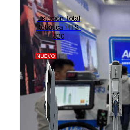
Estación Total
Robótica HTS-
820
NUEVO