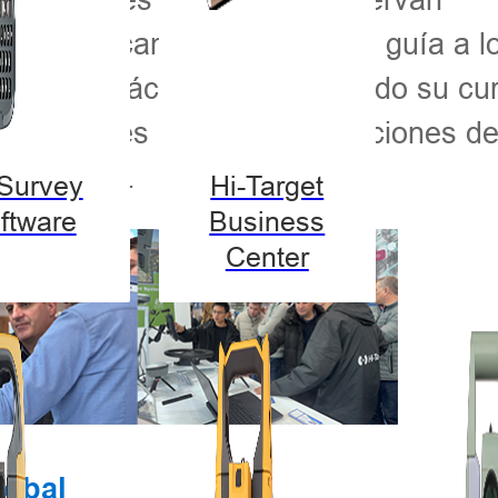
iones de campo. El personal guía a l
ciones prácticas, despertando su cu
teresantes sobre las aplicaciones de
o el mundo.
-Survey
Hi-Target
ftware
Business
Center
lobal