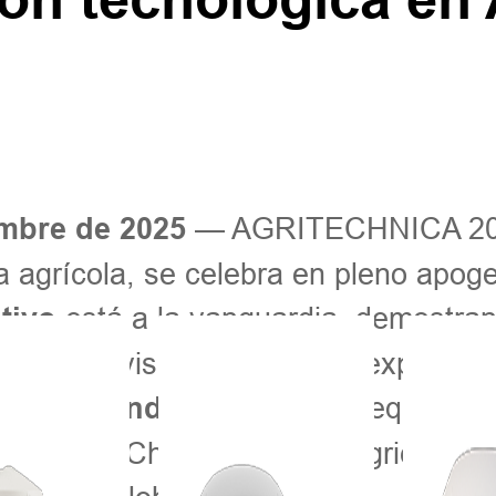
— AGRITECHNICA 202
mbre de 2025
ia agrícola, se celebra en pleno apog
está a la vanguardia, demostran
tivo
isión. Los visitantes pueden experime
, donde el equipo de
n 21, Stand H02
ución de China” para una agricultura