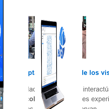
cómo captar la atención de los vi
 de actividad. Los visitantes interact
Los participantes expe
tión agrícola
explotaciones agrícolas y observan