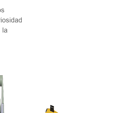
os
riosidad
 la