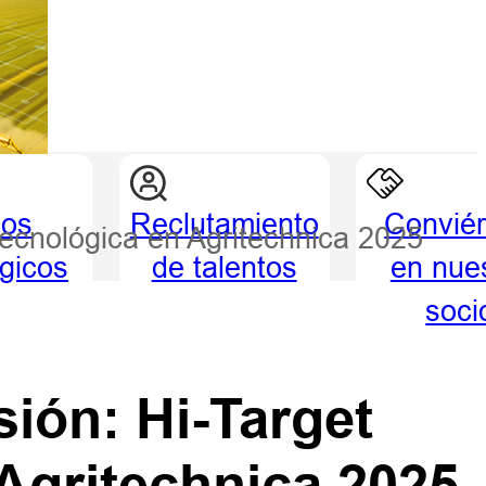
ios
Reclutamiento
Conviér
 tecnológica en Agritechnica 2025
égicos
de talentos
en nue
soci
sión: Hi-Target
 Agritechnica 2025