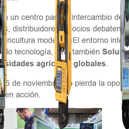
en un centro para el intercambio de
es, distribuidores y socios debaten s
agricultura moderna. El entorno inter
solo tecnología, sino también
Soluci
.
cesidades agrícolas globales
 15 de noviembre; no pierda la oport
ón en acción.