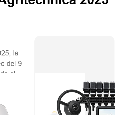
5, la
eo del 9
do el
ntar
 Hi-