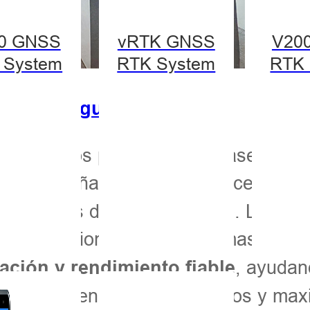
0 GNSS
vRTK GNSS
V20
 System
RTK System
RTK 
s de autoguiado
uentran los productos de clase mund
Diseñados para satisfacer las d
uiado
gricultores de todo el mundo. Los vis
cómo funcionan estos sistemas.
Prec
, ayudan
alación y rendimiento fiable
r la eficiencia, reducir costos y max