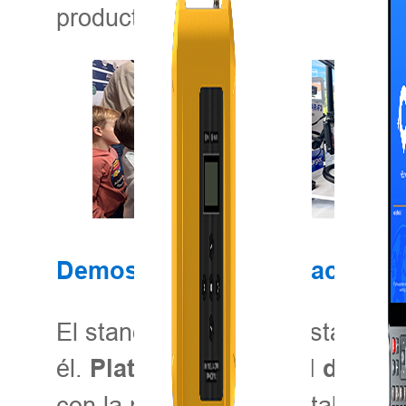
productividad.
Demostraciones interactivas: 
El stand de Hi-Target está lleno
él.
Plataforma integral de ges
con la planificación digital de 