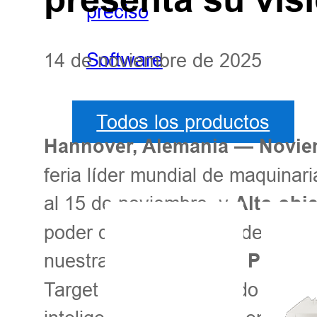
preciso
Software
14 de noviembre de 2025
Todos los productos
Hannover, Alemania — Novie
feria líder mundial de maquinar
al 15 de noviembre, y
Alto obje
poder de la agricultura de prec
nuestras soluciones en
Pabelló
Target está demostrando la “Sol