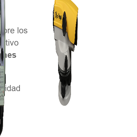
obre los
activo
ones
unidad