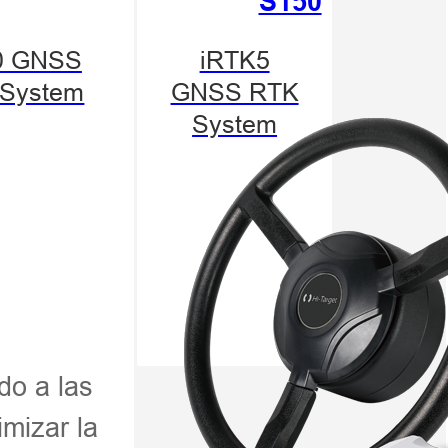
S150
0 GNSS
iRTK5
System
GNSS RTK
System
ial de
iversas
itantes
isión a
do a las
imizar la