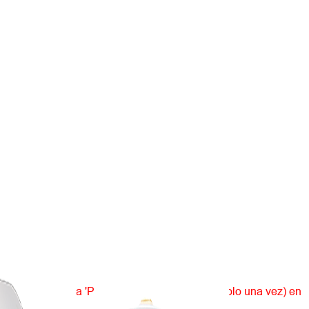
ede solicitar una 'Prueba gratuita de 15 días' solo una vez) en