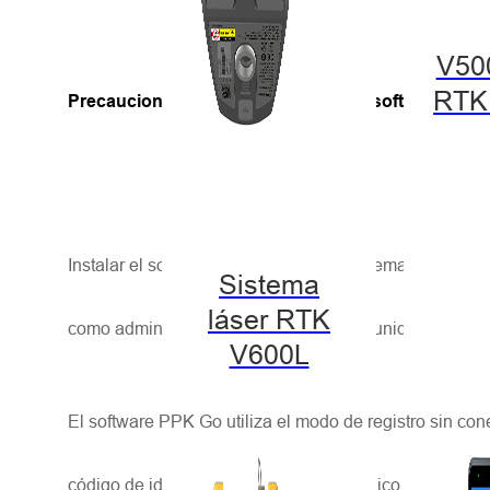
V50
RTK
Precauciones para la instalación del software
Instalar el software en la unidad del sistema (unidad C
Sistema
láser RTK
como administrador o instalarlo en otra unidad.
V600L
El software PPK Go utiliza el modo de registro sin cone
código de identificación de hardware único. Si el usua