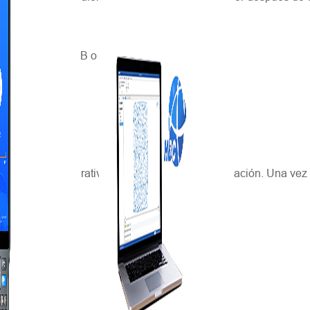
a una unidad USB o un disco duro portátil.
smo estado operativo que al obtener la identificación. Una vez r