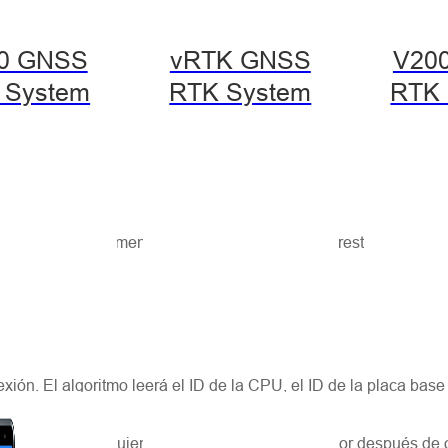
0 GNSS
vRTK GNSS
V20
 System
RTK System
RTK 
) podría generar mensajes de error debido a las restricciones de
xión. El algoritmo leerá el ID de la CPU, el ID de la placa base
rio realiza las siguientes acciones en el ordenador después de 