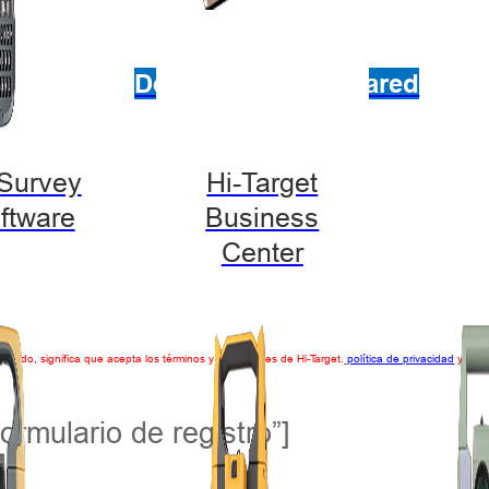
Descarga de software
d
-Survey
Hi-Target
ftware
Business
Center
viado, significa que acepta los términos y condiciones de Hi-Target.
política de privacidad
y susc
ormulario de registro”]