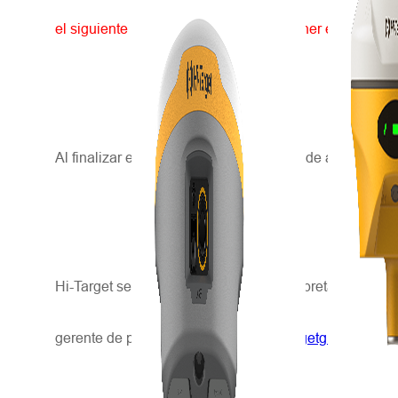
el siguiente cuadro 'Mensaje' para obtener el código d
Al finalizar el periodo de prueba, se puede ampliar co
Hi-Target se reserva el derecho de interpretación final
gerente de producto.
sevenzhao@hitargetgroup.com
.