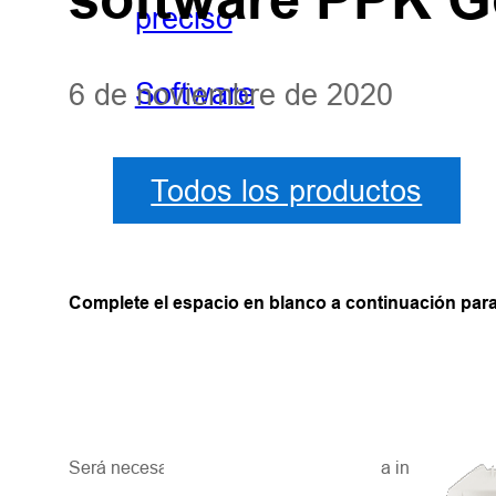
preciso
Software
6 de noviembre de 2020
Todos los productos
Complete el espacio en blanco a continuación par
Será necesario registrarse después de la instalación in