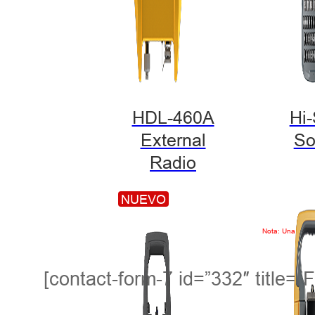
HDL-460A
Hi
External
So
Radio
NUEVO
Nota: Una vez en
[contact-form-7 id=”332″ title=”F