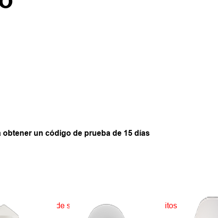
a obtener un código de prueba de 15 días
icial.
Deje el ID de serie del hardware de 13 dígitos (cada ID pu