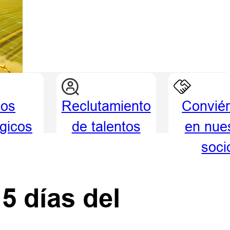
ios
Reclutamiento
Conviér
égicos
de talentos
en nue
soci
5 días del