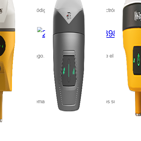
e activación.
El código se enviará por correo electrónico en un p
n un código de pago. Para más información sobre el código de pa
. Cualquier problema o sugerencia...
Agradecemos sus comentarios