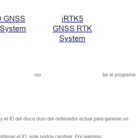
0 GNSS
iRTK5
System
GNSS RTK
System
l firewall al acceso a los archivos. Puede ejecutar el programa
 y el ID del disco duro del ordenador actual para generar un
obtener el ID, este podría cambiar. Por ejemplo: