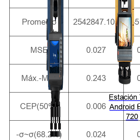
Promedio
2542847.105
435
MSE
0.027
Máx.-Mín.
0.243
Estación 
CEP(50%)
0.006
Android 
720
-σ~σ(68.2%)
0.024