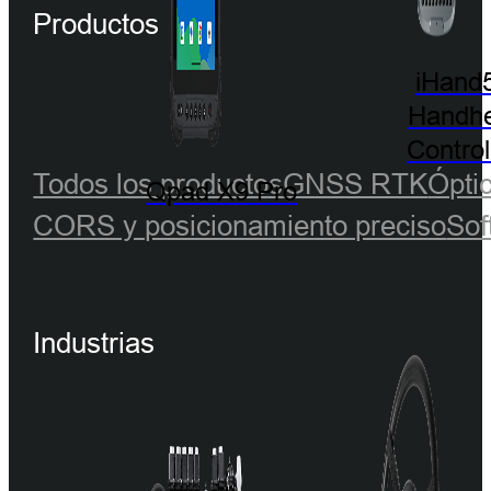
Productos
iHand
Handhe
Control
Todos los productos
GNSS RTK
Ópti
Qpad X9 Pro
CORS y posicionamiento preciso
Sof
Industrias