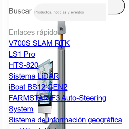
Buscar
Enlaces rápidos
V700S SLAM RTK
LS1 Pro
HTS-820
Sistema LiDAR
iBoat BS12 GEN2
FARMSTAR-F3 Auto-Steering
System
Sistema de información geográfica