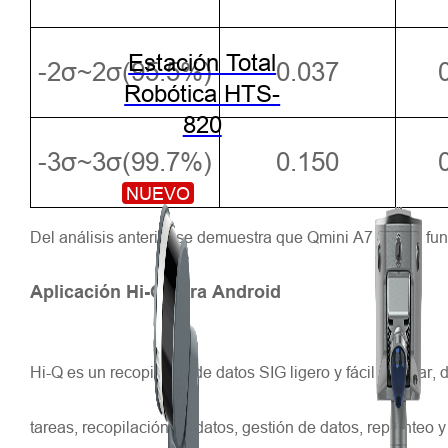
Estación Total
-2σ~2σ(95.5%)
0.037
Robótica HTS-
820
-3σ~3σ(99.7%)
0.150
NUEVO
Del análisis anterior se demuestra que Qmini A7 puede fun
Aplicación Hi-Q para Android
Hi-Q es un recopilador de datos SIG ligero y fácil de usar,
tareas, recopilación de datos, gestión de datos, replanteo 