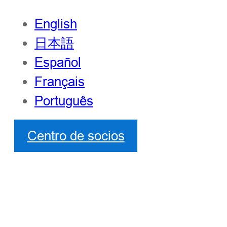
English
日本語
Español
Français
Português
Centro de socios