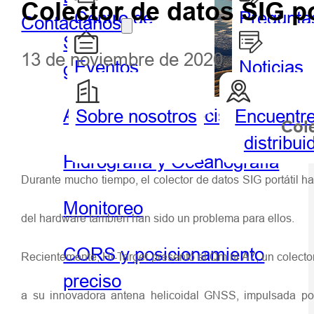
Colector de datos SIG po
Centro de
Pregunta
Contáctanos
Sistema de información
socios
frecuent
13 de noviembre de 2020
Eventos
Noticias
geográfica portátil y tableta
destacados
Agricultura de precisión
Sobre nosotros
Encuentr
Geoespacial
Hidrog
Cole
distribui
Hidrografía y Oceanografía
Durante mucho tiempo, el colector de datos SIG portátil h
Monitoreo
del hardware también han sido un problema para ellos.
CORS y posicionamiento
Recientemente, Hi-Target presentó el Qmini A7, un colector
preciso
a su innovadora antena helicoidal GNSS, impulsada po