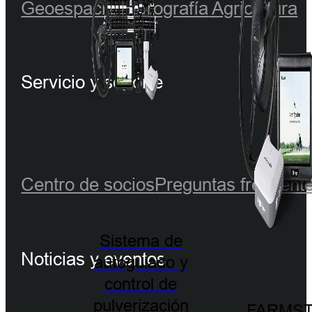
Geoespacial
Hidrografía
Agricultura
Servicio y soporte
Centro de socios
Preguntas frecuent
Sistema de
Noticias y eventos
autoguiado y
control de
pulverización
FARMST