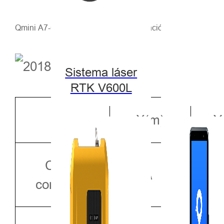
Qmini A7-CORS-20170602 Comprobación de precisión ext
Sistema láser
RTK V600L
X(m)
Y
Coord
\
conocida.