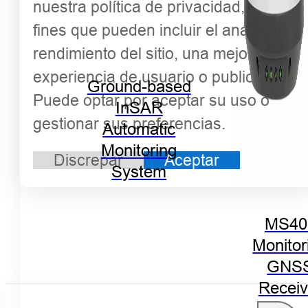
nuestra política de privacidad, para
fines que pueden incluir el análisis del
rendimiento del sitio, una mejor
experiencia de usuario o publicidad.
Ground-based
Puede optar por aceptar su uso o
InSAR
gestionar sus preferencias.
Automatic
Monitoring
Discrepar
Aceptar
System
MS40
Monitor
GNS
Receiv