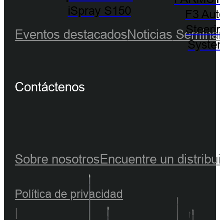
iSpray S150
F3 Aut
Steeri
Eventos destacados
Noticias
Seminar
Syst
Contáctenos
Sobre nosotros
Encuentre un distribu
Política de privacidad
|